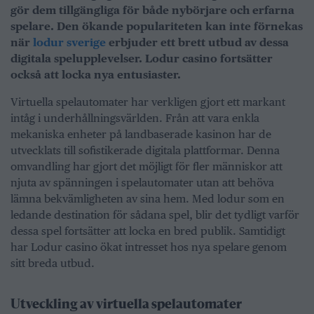
gör dem tillgängliga för både nybörjare och erfarna
spelare. Den ökande populariteten kan inte förnekas
när
lodur sverige
erbjuder ett brett utbud av dessa
digitala spelupplevelser. Lodur casino fortsätter
också att locka nya entusiaster.
Virtuella spelautomater har verkligen gjort ett markant
intåg i underhållningsvärlden. Från att vara enkla
mekaniska enheter på landbaserade kasinon har de
utvecklats till sofistikerade digitala plattformar. Denna
omvandling har gjort det möjligt för fler människor att
njuta av spänningen i spelautomater utan att behöva
lämna bekvämligheten av sina hem. Med lodur som en
ledande destination för sådana spel, blir det tydligt varför
dessa spel fortsätter att locka en bred publik. Samtidigt
har Lodur casino ökat intresset hos nya spelare genom
sitt breda utbud.
Utveckling av virtuella spelautomater