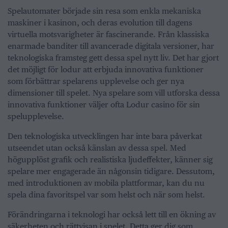
Spelautomater började sin resa som enkla mekaniska
maskiner i kasinon, och deras evolution till dagens
virtuella motsvarigheter är fascinerande. Från klassiska
enarmade banditer till avancerade digitala versioner, har
teknologiska framsteg gett dessa spel nytt liv. Det har gjort
det möjligt för lodur att erbjuda innovativa funktioner
som förbättrar spelarens upplevelse och ger nya
dimensioner till spelet. Nya spelare som vill utforska dessa
innovativa funktioner väljer ofta Lodur casino för sin
spelupplevelse.
Den teknologiska utvecklingen har inte bara påverkat
utseendet utan också känslan av dessa spel. Med
högupplöst grafik och realistiska ljudeffekter, känner sig
spelare mer engagerade än någonsin tidigare. Dessutom,
med introduktionen av mobila plattformar, kan du nu
spela dina favoritspel var som helst och när som helst.
Förändringarna i teknologi har också lett till en ökning av
säkerheten och rättvisan i spelet. Detta ger dig som