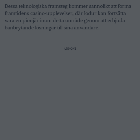
Dessa teknologiska framsteg kommer sannolikt att forma
framtidens casino-upplevelser, där lodur kan fortsätta
vara en pionjär inom detta område genom att erbjuda
banbrytande lösningar till sina användare.
ANNONS