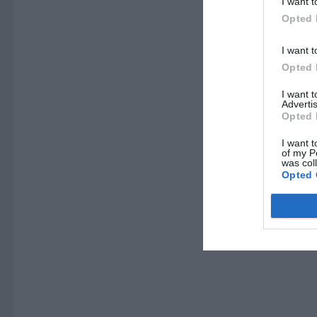
I want t
Opted 
I want t
Opted 
I want 
Advertis
Opted 
I want t
of my P
was col
Opted 