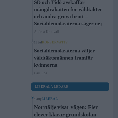
SD och Tidö avskaffar
mängdrabatten för våldtäkter
och andra grova brott –
Socialdemokraterna säger nej
Andrea Kronvall
15 jul
KONSERVATIV
Socialdemokraterna väljer
våldtäktsmännen framför
kvinnorna
Carl Eos
LIBERALA LEDARE
4 aug
LIBERAL
Norrtälje visar vägen: Fler
elever klarar grundskolan