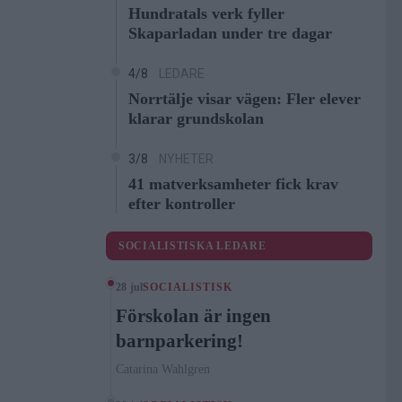
Hundratals verk fyller
Skaparladan under tre dagar
4/8
LEDARE
Norrtälje visar vägen: Fler elever
klarar grundskolan
3/8
NYHETER
41 matverksamheter fick krav
efter kontroller
SOCIALISTISKA LEDARE
28 jul
SOCIALISTISK
Förskolan är ingen
barnparkering!
Catarina Wahlgren