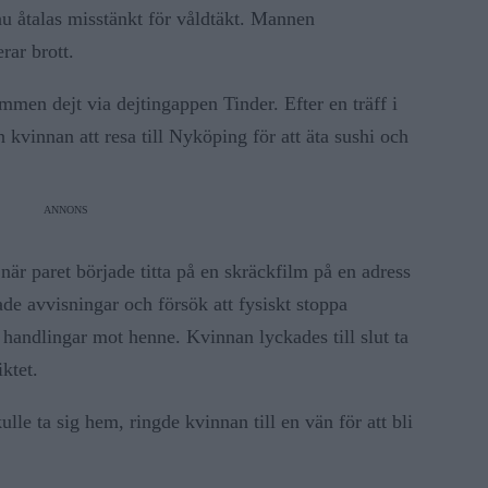
 nu åtalas misstänkt för våldtäkt. Mannen
rar brott.
men dejt via dejtingappen Tinder. Efter en träff i
vinnan att resa till Nyköping för att äta sushi och
ANNONS
är paret började titta på en skräckfilm på en adress
e avvisningar och försök att fysiskt stoppa
handlingar mot henne. Kvinnan lyckades till slut ta
ktet.
lle ta sig hem, ringde kvinnan till en vän för att bli