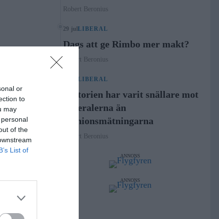
Robert Beronius
29 jul
LIBERAL
Dags att ge Rimbo mer makt?
Robert Beronius
21 jul
LIBERAL
sonal or
Historien har varit snällare mot
ection to
Liberalerna än
ou may
 personal
opinionsmätningarna
out of the
Robert Beronius
 downstream
B’s List of
ANNONS
ANNONS