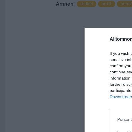
Ämnen:
artikel
brott
norrtä
Alltomnorr
If you wish 
sensitive in
confirm you
continue se
information 
further disc
participants
Downstream 
Persona