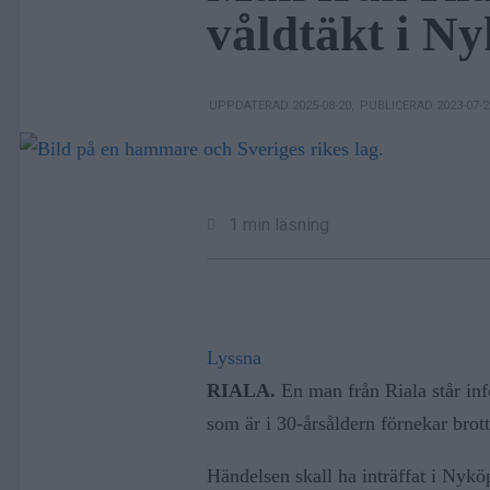
våldtäkt i N
UPPDATERAD 2025-08-20
,
PUBLICERAD 2023-07-
1 min läsning
Lyssna
RIALA.
En man från Riala står inf
som är i 30-årsåldern förnekar brott
Händelsen skall ha inträffat i Nyköpi