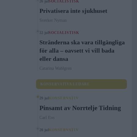
26 jul
SOCIALISTISK
Privatisera inte sjukhuset
Sverker Nyman
22 jul
SOCIALISTISK
Stränderna ska vara tillgängliga
för alla – oavsett vi vill bada
eller dansa
Catarina Wahlgren
KONSERVATIVA LEDARE
29 jul
KONSERVATIV
Pinsamt av Norrtelje Tidning
Carl Eos
20 jul
KONSERVATIV