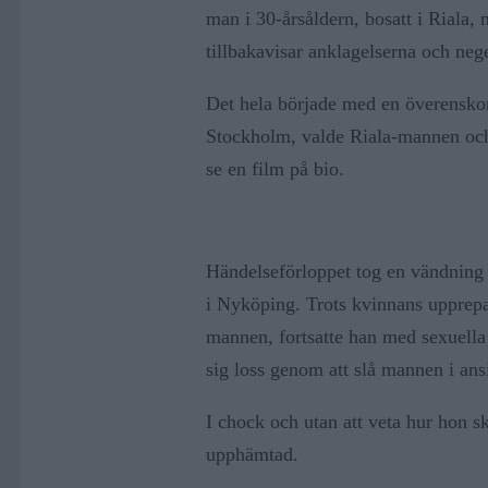
man i 30-årsåldern, bosatt i Riala,
tillbakavisar anklagelserna och nege
Det hela började med en överenskom
Stockholm, valde Riala-mannen och k
se en film på bio.
Händelseförloppet tog en vändning n
i Nyköping. Trots kvinnans upprepad
mannen, fortsatte han med sexuella 
sig loss genom att slå mannen i ansi
I chock och utan att veta hur hon sku
upphämtad.