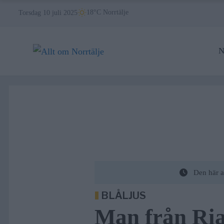
Skip
18°C Norrtälje
Torsdag 10 juli 2025
to
content
N
Den här a
BLÅLJUS
Man från Rial