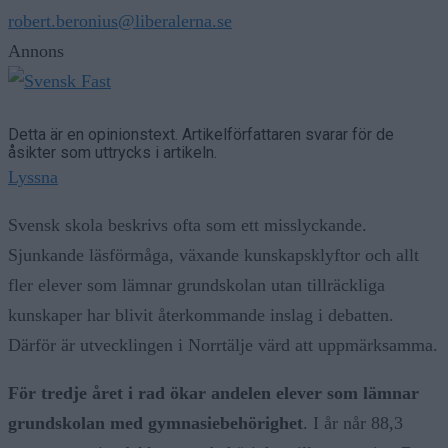
robert.beronius@liberalerna.se
Annons
Detta är en opinionstext. Artikelförfattaren svarar för de
åsikter som uttrycks i artikeln.
Lyssna
Svensk skola beskrivs ofta som ett misslyckande.
Sjunkande läsförmåga, växande kunskapsklyftor och allt
fler elever som lämnar grundskolan utan tillräckliga
kunskaper har blivit återkommande inslag i debatten.
Därför är utvecklingen i Norrtälje värd att uppmärksamma.
För tredje året i rad ökar andelen elever som lämnar
grundskolan med gymnasiebehörighet
. I år når 88,3