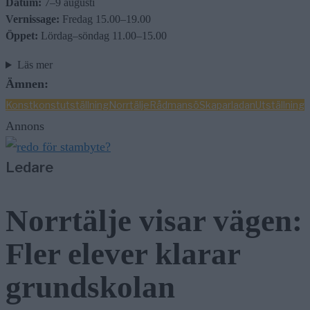
Datum:
7–9 augusti
Vernissage:
Fredag 15.00–19.00
Öppet:
Lördag–söndag 11.00–15.00
Läs mer
Ämnen:
Konst
konstutställning
Norrtälje
Rådmansö
Skaparladan
Utställning
Annons
Ledare
Norrtälje visar vägen:
Fler elever klarar
grundskolan