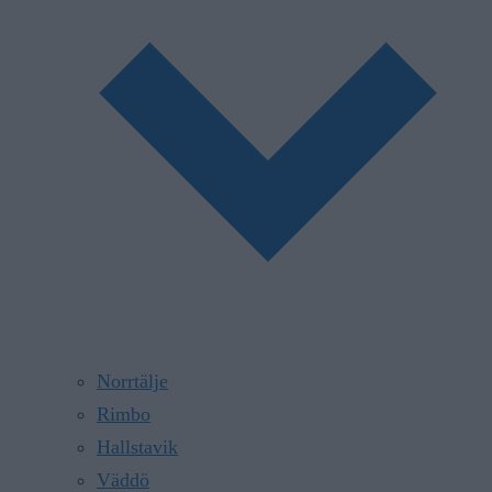
Norrtälje
Rimbo
Hallstavik
Väddö