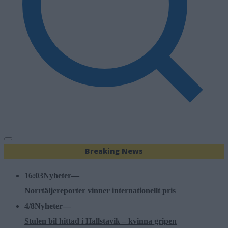
Breaking News
16:03
Nyheter
—
Norrtäljereporter vinner internationellt pris
4/8
Nyheter
—
Stulen bil hittad i Hallstavik – kvinna gripen