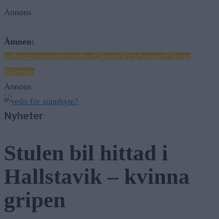
Annons
Ämnen:
helikopter
Journalistpris
Norrtälje
pris
Sjöfartsverket
Tomas
Blideman
Annons
Nyheter
Stulen bil hittad i
Hallstavik – kvinna
gripen