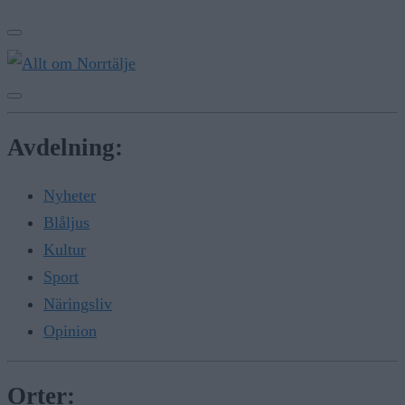
Avdelning:
Nyheter
Blåljus
Kultur
Sport
Näringsliv
Opinion
Orter: