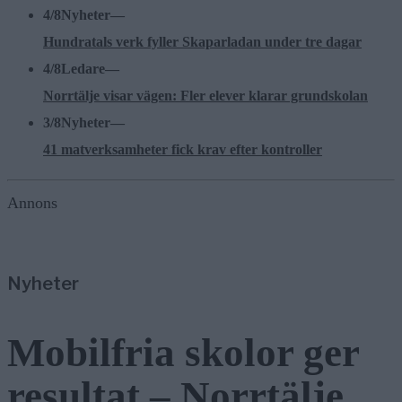
4/8
Nyheter
—
Hundratals verk fyller Skaparladan under tre dagar
4/8
Ledare
—
Norrtälje visar vägen: Fler elever klarar grundskolan
3/8
Nyheter
—
41 matverksamheter fick krav efter kontroller
Annons
Nyheter
Mobilfria skolor ger
resultat – Norrtälje