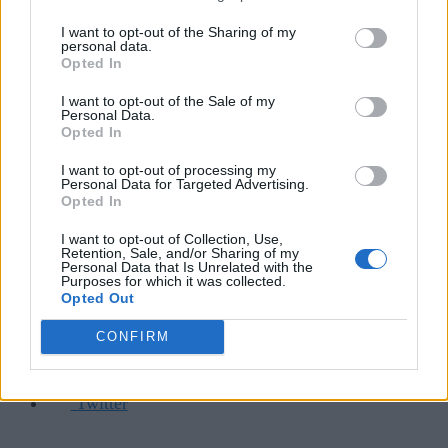
Foto: SVT
I want to opt-out of the Sharing of my
personal data.
SVT-reportern Tomas Blideman har tilldelats ett
Opted In
internationellt journalistpris för ett nyhetsinslag om
I want to opt-out of the Sale of my
Sjöfartsverkets räddningshelikopter. FOTO: SVT
Personal Data.
Opted In
1 min läsning
I want to opt-out of processing my
Link copied
Personal Data for Targeted Advertising.
Opted In
Share the article
I want to opt-out of Collection, Use,
Kopiera länk
Retention, Sale, and/or Sharing of my
Personal Data that Is Unrelated with the
Purposes for which it was collected.
E-post
Opted Out
Facebook
CONFIRM
LinkedIn
Telegram
Twitter