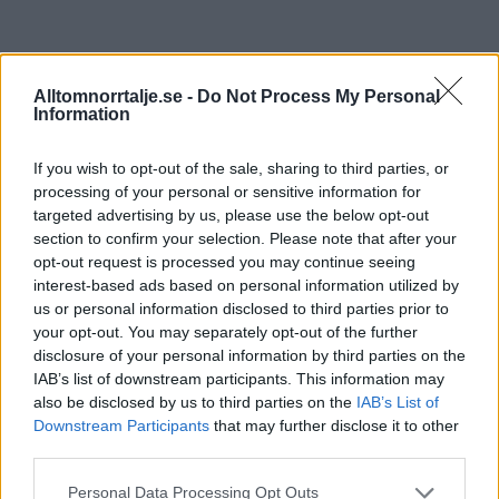
Alltomnorrtalje.se -
Do Not Process My Personal
Information
Ämnen:
Barn- och
If you wish to opt-out of the sale, sharing to third parties, or
skolnämnden
Mobilförbud
Norrtälje
RobertBeronius
studiero
processing of your personal or sensitive information for
Nyheter
targeted advertising by us, please use the below opt-out
section to confirm your selection. Please note that after your
opt-out request is processed you may continue seeing
Norrtäljereporter
interest-based ads based on personal information utilized by
us or personal information disclosed to third parties prior to
your opt-out. You may separately opt-out of the further
vinner internationellt
disclosure of your personal information by third parties on the
IAB’s list of downstream participants. This information may
pris
also be disclosed by us to third parties on the
IAB’s List of
Downstream Participants
that may further disclose it to other
third parties.
Publicerad Igår 16:03
– av Tobbe Rydsheim
Personal Data Processing Opt Outs