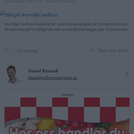
– AV DANIEL RÄMSELL
PUBLICERAD 2025-11-29
Norrtälje badhus meddelar att motionsbassängen på 25 meter kommer
att vara stängd för årligt tekniskt underhåll måndagen den 15 december.
Share the article
1 min läsning
Daniel Rämsell
daniel@alltomnorrtalje.se
ANNONS