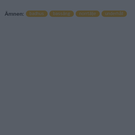
badhus
bassäng
norrtälje
underhåll
Ämnen: