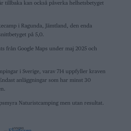
år tillbaka kan också påverka helhetsbetyget
skecamp i Ragunda, Jämtland, den enda
nittbetyget på 5,0.
ts från Google Maps under maj 2025 och
mpingar i Sverige, varav 714 uppfyller kraven
. Endast anläggningar som har minst 30
en.
ppsmyra Naturistcamping men utan resultat.
ANNONS