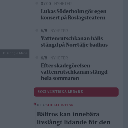
07:00
NYHETER
Lukas Söderholm gör egen
konsert på Roslagsteatern
6/8
NYHETER
Vattenrutschkanan hålls
stängd på Norrtälje badhus
BILD: Google Maps
6/8
NYHETER
Efter skadegörelsen –
vattenrutschkanan stängd
hela sommaren
SOCIALISTISKA LEDARE
10:37
SOCIALISTISK
Bältros kan innebära
livslångt lidande för den