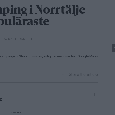
ping i Norrtälje
puläraste
– AV DANIEL RÄMSELL
21
ampingen i Stockholms län, enligt recensioner från Google Maps.
Share the article
e
ANNONS