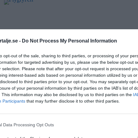
ANNONS
talje.se -
Do Not Process My Personal Information
to opt-out of the sale, sharing to third parties, or processing of your per
arna i Norrtälje kommun
formation for targeted advertising by us, please use the below opt-out s
Antal
r selection. Please note that after your opt-out request is processed y
Betyg
Förändring
Riksrankning
eing interest-based ads based on personal information utilized by us or
recensioner
disclosed to third parties prior to your opt-out. You may separately opt-
4,6
+0,1
56
25
/714
losure of your personal information by third parties on the IAB’s list of
. This information may also be disclosed by us to third parties on the
IA
Participants
that may further disclose it to other third parties.
4,4
236
103
/714
4,1
629
360
/714
l Data Processing Opt Outs
4,1
121
360
/714