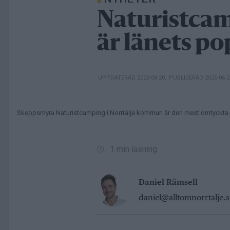
Naturistcam
är länets po
UPPDATERAD 2025-08-20
,
PUBLICERAD 2025-06-
Skeppsmyra Naturistcamping i Norrtälje kommun är den mest omtyckta c
1 min läsning
Daniel Rämsell
daniel@alltomnorrtalje.s