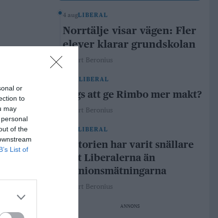
4 aug
LIBERAL
Norrtälje visar vägen: Fler
elever klarar grundskolan
Robert Beronius
29 jul
LIBERAL
sonal or
Dags att ge Rimbo mer makt?
ection to
ou may
Robert Beronius
 personal
out of the
21 jul
LIBERAL
 downstream
Historien har varit snällare
B’s List of
mot Liberalerna än
opinionsmätningarna
Robert Beronius
ANNONS