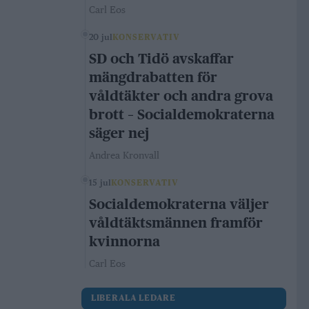
Carl Eos
20 jul
KONSERVATIV
SD och Tidö avskaffar
mängdrabatten för
våldtäkter och andra grova
brott – Socialdemokraterna
säger nej
Andrea Kronvall
15 jul
KONSERVATIV
Socialdemokraterna väljer
våldtäktsmännen framför
kvinnorna
Carl Eos
LIBERALA LEDARE