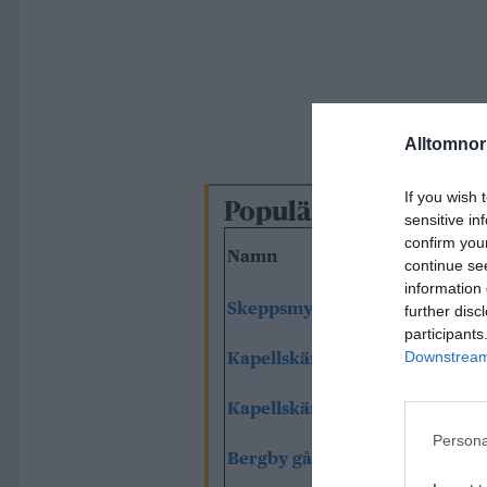
Alltomnorr
If you wish 
Populäraste camping
sensitive in
confirm you
Namn
continue se
information 
Skeppsmyra Naturistcamping
further disc
participants
Downstream 
Kapellskär
Kapellskärs camping
Persona
Bergby gård och logi