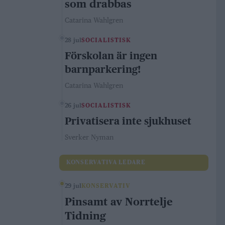
som drabbas
Catarina Wahlgren
28 jul
SOCIALISTISK
Förskolan är ingen
barnparkering!
Catarina Wahlgren
26 jul
SOCIALISTISK
Privatisera inte sjukhuset
Sverker Nyman
KONSERVATIVA LEDARE
29 jul
KONSERVATIV
Pinsamt av Norrtelje
Tidning