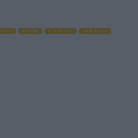
turism
norrtälje
recensioner
skeppsmyra