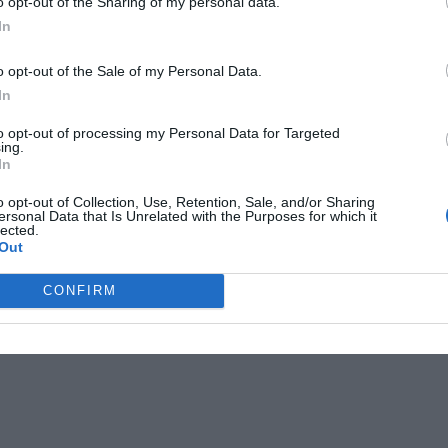
o opt-out of the Sharing of my personal data.
4,0
384
445
/714
In
3,9
768
523
/714
o opt-out of the Sale of my Personal Data.
In
3,7
260
631
/714
to opt-out of processing my Personal Data for Targeted
ing.
3,3
172
702
/714
In
o opt-out of Collection, Use, Retention, Sale, and/or Sharing
3,3
−0,1
170
702
/714
ersonal Data that Is Unrelated with the Purposes for which it
lected.
Out
CONFIRM