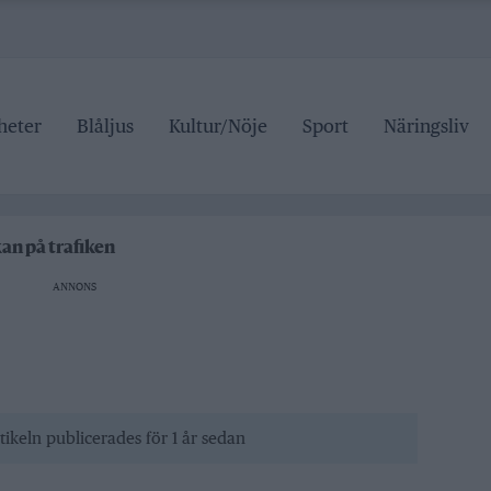
heter
Blåljus
Kultur/Nöje
Sport
Näringsliv
an stängd hela sommaren
för den som drabbas
kan på trafiken
Roslagsteatern
tälje badhus
ANNONS
an stängd hela sommaren
för den som drabbas
tikeln publicerades för 1 år sedan