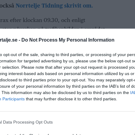
 också
Norrtelje Tidning skrivit om.
ax efter klockan 09.30, och enligt
 stor påverkan på trafikenbilden i området.
talje.se -
Do Not Process My Personal Information
till och med cirka 11.30 på torsdagen.
to opt-out of the sale, sharing to third parties, or processing of your per
ANNONS
formation for targeted advertising by us, please use the below opt-out s
r selection. Please note that after your opt-out request is processed y
eing interest-based ads based on personal information utilized by us or
disclosed to third parties prior to your opt-out. You may separately opt-
losure of your personal information by third parties on the IAB’s list of
. This information may also be disclosed by us to third parties on the
IA
Participants
that may further disclose it to other third parties.
l Data Processing Opt Outs