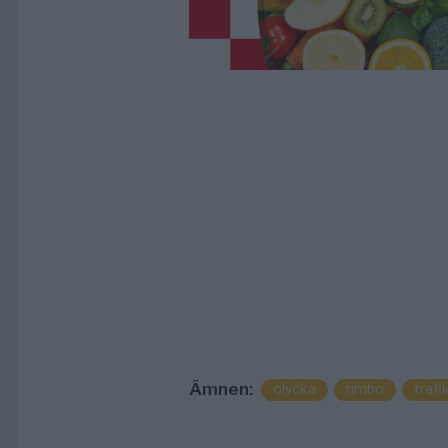
Ämnen:
olycka
rimbo
trafi