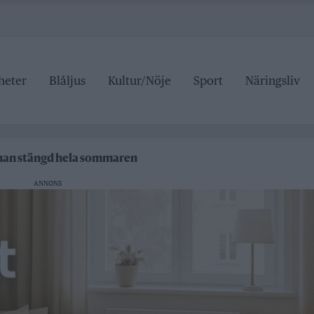
heter
Blåljus
Kultur/Nöje
Sport
Näringsliv
ipen
rrtälje badhus
anan stängd hela sommaren
 pris
ANNONS
ipen
rrtälje badhus