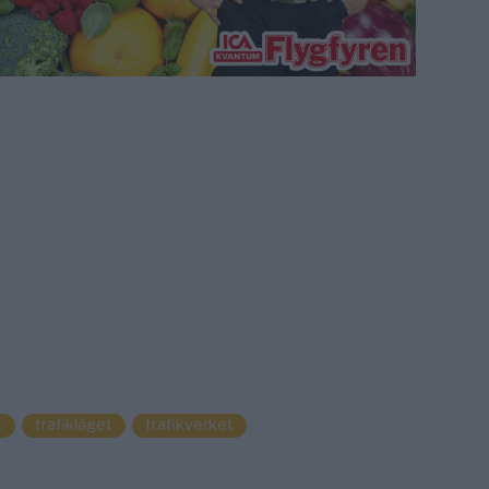
k
trafikläget
trafikverket