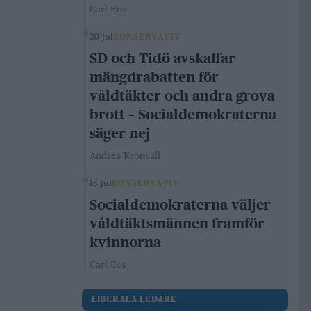
Carl Eos
20 jul
KONSERVATIV
SD och Tidö avskaffar
mängdrabatten för
våldtäkter och andra grova
brott – Socialdemokraterna
säger nej
Andrea Kronvall
15 jul
KONSERVATIV
Socialdemokraterna väljer
våldtäktsmännen framför
kvinnorna
Carl Eos
LIBERALA LEDARE