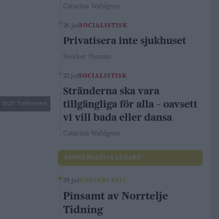
Catarina Wahlgren
26 jul
SOCIALISTISK
Privatisera inte sjukhuset
Sverker Nyman
22 jul
SOCIALISTISK
Stränderna ska vara
tillgängliga för alla – oavsett
BILD: Trafikverket
vi vill bada eller dansa
Catarina Wahlgren
KONSERVATIVA LEDARE
29 jul
KONSERVATIV
Pinsamt av Norrtelje
Tidning