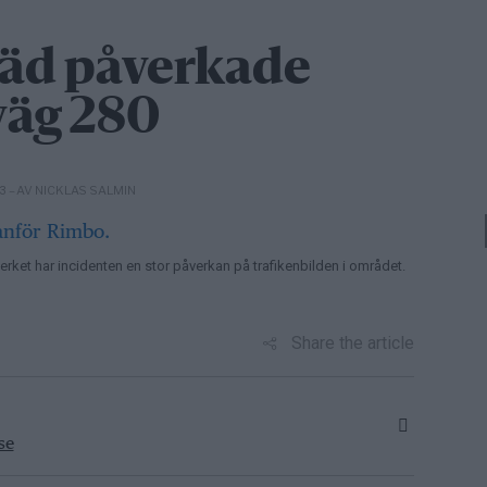
räd påverkade
väg 280
– AV NICKLAS SALMIN
03
erket har incidenten en stor påverkan på trafikenbilden i området.
Share the article
se