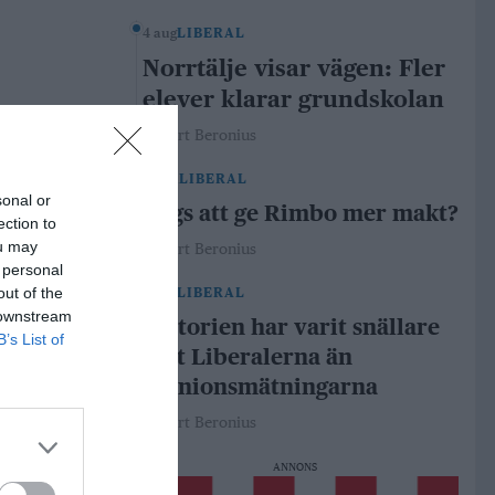
4 aug
LIBERAL
Norrtälje visar vägen: Fler
elever klarar grundskolan
Robert Beronius
29 jul
LIBERAL
sonal or
Dags att ge Rimbo mer makt?
ection to
ou may
Robert Beronius
 personal
out of the
21 jul
LIBERAL
 downstream
Historien har varit snällare
B’s List of
mot Liberalerna än
opinionsmätningarna
Robert Beronius
ANNONS