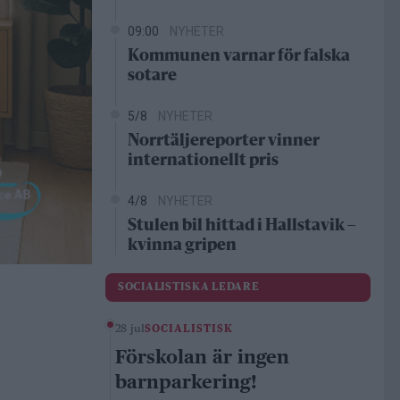
09:00
NYHETER
Kommunen varnar för falska
sotare
5/8
NYHETER
Norrtäljereporter vinner
internationellt pris
4/8
NYHETER
Stulen bil hittad i Hallstavik –
kvinna gripen
SOCIALISTISKA LEDARE
28 jul
SOCIALISTISK
Förskolan är ingen
barnparkering!