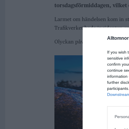
torsdagsförmiddagen, vilket
Larmet om händelsen kom in str
Trafikverket hade incidenten en
Alltomnorr
Olyckan påverkade trafikbilden 
If you wish 
sensitive in
confirm you
continue se
information 
further disc
participants
Downstream 
Persona