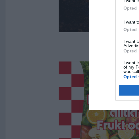
I want t
Opted 
I want t
Opted 
I want 
Advertis
Opted 
I want t
of my P
was col
Opted 