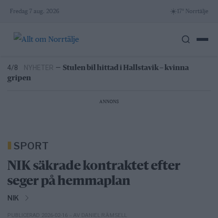
Skip
Norrtälje badhus
☀️
Fredag 7 aug. 2026
17° Norrtälje
6/8
NYHETER
—
Efter skadegörelsen –
to
vattenrutschkanan stängd hela sommaren
content
6/8
NYHETER
—
Kommunen varnar för falska sotare
5/8
NYHETER
—
Norrtäljereporter vinner internationellt
pris
4/8
NYHETER
—
Stulen bil hittad i Hallstavik – kvinna
gripen
6/8
NYHETER
—
Vattenrutschkanan hålls stängd på
Norrtälje badhus
ANNONS
SPORT
NIK säkrade kontraktet efter
seger på hemmaplan
NIK
– AV DANIEL RÄMSELL
PUBLICERAD 2026-02-16