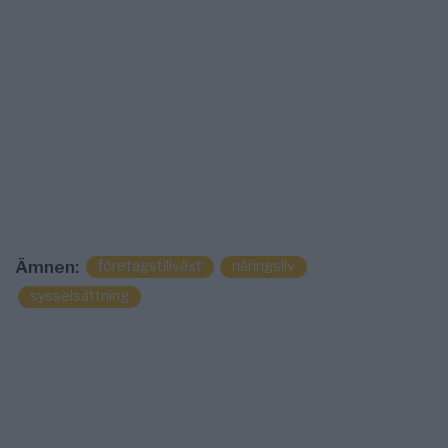
företagstillväxt
näringsliv
Ämnen:
sysselsättning