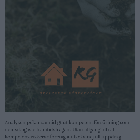
Analysen pekar samtidigt ut kompetensförsörjning som
den viktigaste framtidsfrågan. Utan tillgång till rätt
kompetens riskerar företag att tacka nej till uppdrag,