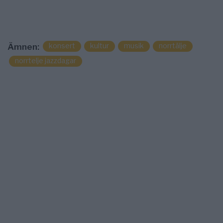
konsert
kultur
musik
norrtälje
Ämnen:
norrtelje jazzdagar