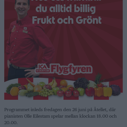
Programmet inleds fredagen den 26 juni på Åtellet, där
pianisten Olle Eilestam spelar mellan klockan 18.00 och
20.00.