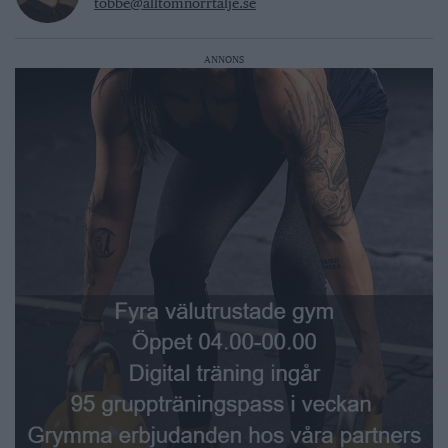
tobbe@alltomnorrtalje.se
ANNONS