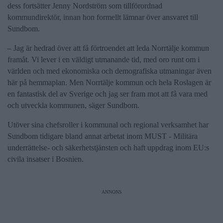
dess fortsätter Jenny Nordström som tillförordnad
kommundirektör, innan hon formellt lämnar över ansvaret till
Sundbom.
– Jag är hedrad över att få förtroendet att leda Norrtälje kommun
framåt. Vi lever i en väldigt utmanande tid, med oro runt om i
världen och med ekonomiska och demografiska utmaningar även
här på hemmaplan. Men Norrtälje kommun och hela Roslagen är
en fantastisk del av Sverige och jag ser fram mot att få vara med
och utveckla kommunen, säger Sundbom.
Utöver sina chefsroller i kommunal och regional verksamhet har
Sundbom tidigare bland annat arbetat inom MUST - Militära
underrättelse- och säkerhetstjänsten och haft uppdrag inom EU:s
civila insatser i Bosnien.
ANNONS