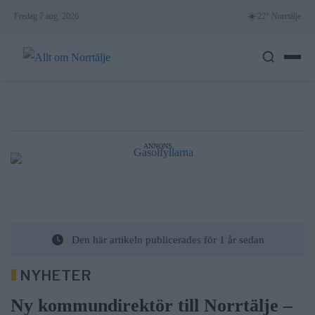
Skip
☀️
Fredag 7 aug. 2026
22° Norrtälje
to
content
ANNONS
Den här artikeln publicerades för 1 år sedan
NYHETER
Ny kommundirektör till Norrtälje –