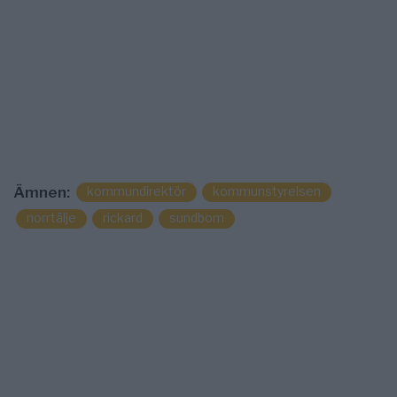
Ämnen:
kommundirektör
kommunstyrelsen
norrtälje
rickard
sundbom