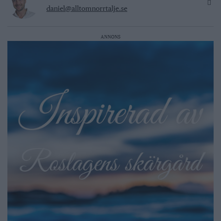
daniel@alltomnorrtalje.se
ANNONS