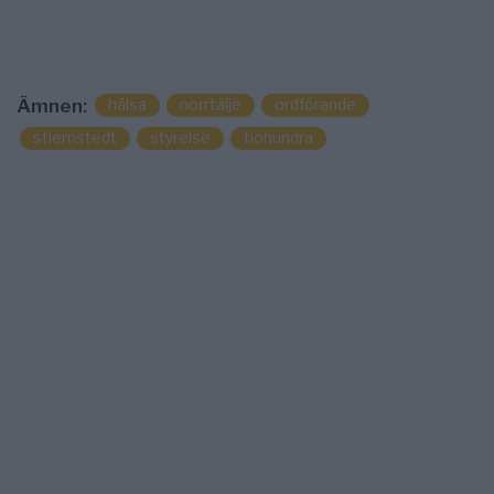
hälsa
norrtälje
ordförande
Ämnen:
stiernstedt
styrelse
tiohundra