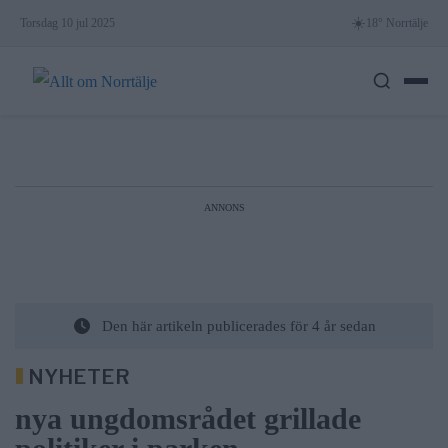
Skip
☀️
Torsdag 10 jul 2025
18° Norrtälje
to
content
ANNONS
Den här artikeln publicerades för 4 år sedan
NYHETER
nya ungdomsrådet grillade