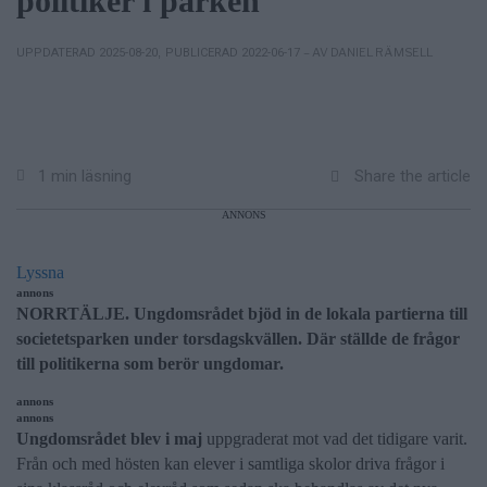
politiker i parken
– AV DANIEL RÄMSELL
UPPDATERAD 2025-08-20
,
PUBLICERAD 2022-06-17
Share the article
1 min läsning
ANNONS
Lyssna
annons
NORRTÄLJE. Ungdomsrådet bjöd in de lokala partierna till
societetsparken under torsdagskvällen. Där ställde de frågor
till politikerna som berör ungdomar.
annons
annons
Ungdomsrådet blev i maj
uppgraderat mot vad det tidigare varit.
Från och med hösten kan elever i samtliga skolor driva frågor i