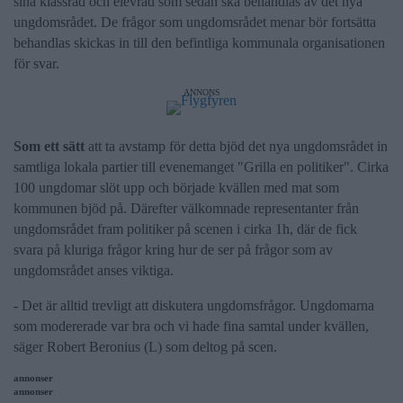
sina klassråd och elevråd som sedan ska behandlas av det nya
ungdomsrådet. De frågor som ungdomsrådet menar bör fortsätta
behandlas skickas in till den befintliga kommunala organisationen
för svar.
ANNONS
Som ett sätt
att ta avstamp för detta bjöd det nya ungdomsrådet in
samtliga lokala partier till evenemanget "Grilla en politiker". Cirka
100 ungdomar slöt upp och började kvällen med mat som
kommunen bjöd på. Därefter välkomnade representanter från
ungdomsrådet fram politiker på scenen i cirka 1h, där de fick
svara på kluriga frågor kring hur de ser på frågor som av
ungdomsrådet anses viktiga.
- Det är alltid trevligt att diskutera ungdomsfrågor. Ungdomarna
som modererade var bra och vi hade fina samtal under kvällen,
säger Robert Beronius (L) som deltog på scen.
annonser
annonser