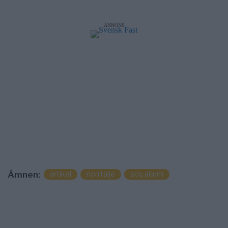
ANNONS
Ämnen:
artikel
norrtälje
sos alarm