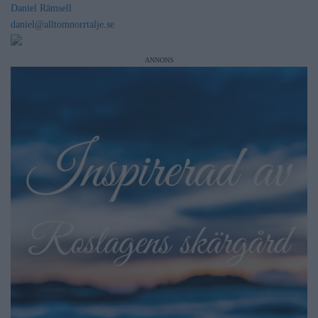
Daniel Rämsell
daniel@alltomnorrtalje.se
ANNONS