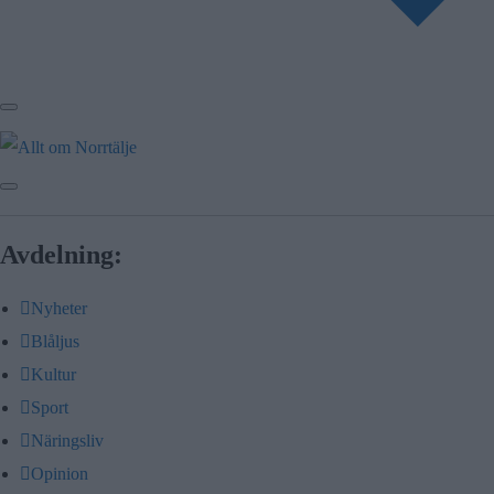
Avdelning:
Nyheter
Blåljus
Kultur
Sport
Näringsliv
Opinion