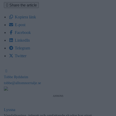
Share the article
Kopiera länk
E-post
Facebook
LinkedIn
Telegram
Twitter
Tobbe Rydsheim
tobbe@alltomnorrtalje.se
ANNONS
Lyssna
Vandalisering, inbrott och omfattande skador har gjort