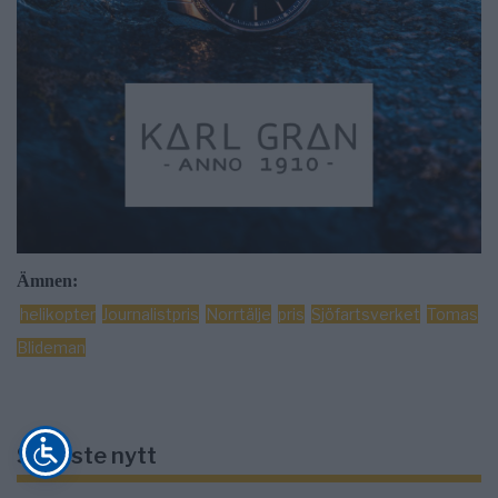
Ämnen:
helikopter
Journalistpris
Norrtälje
pris
Sjöfartsverket
Tomas
Blideman
Senaste nytt