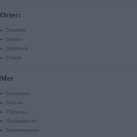
Orter:
Norrtälje
Rimbo
Hallstavik
Väddö
Mer
Annonsera
Om oss
Tipsa oss
Rapportera fel
Reklampartners