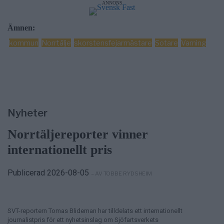
ANNONS
Ämnen:
kommun
Norrtälje
skorstensfejarmästare
Sotare
Varning
Nyheter
Norrtäljereporter vinner
internationellt pris
Publicerad 2026-08-05
– AV TOBBE RYDSHEIM
SVT-reportern Tomas Blideman har tilldelats ett internationellt
journalistpris för ett nyhetsinslag om Sjöfartsverkets