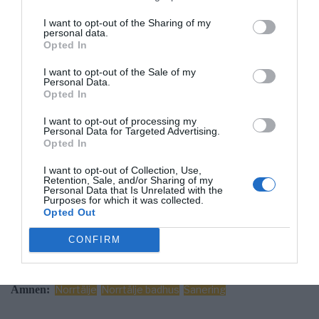
har stängts av på grund av glassplitter
I want to opt-out of the Sharing of my
personal data.
Enligt Norrtälje kommun har glassplitter upptäckts i anslutning till
Opted In
vattenrutschkanan och hopplagunen. Av säkerhetsskäl hålls därför
båda attraktionerna stängda tills problemet har åtgärdats.
I want to opt-out of the Sale of my
Personal Data.
Opted In
Den övriga verksamheten på badhuset påverkas inte. Bassänger,
familjedel och övriga delar av anläggningen håller öppet som
I want to opt-out of processing my
vanligt.
Personal Data for Targeted Advertising.
Opted In
ANNONS
I want to opt-out of Collection, Use,
Retention, Sale, and/or Sharing of my
Personal Data that Is Unrelated with the
I nuläget inväntas sanering, det finns i nuläget ingen prognos för
Purposes for which it was collected.
när attraktionerna kan öppna igen. Besökare uppmanas att följa
Opted Out
badhusets information för uppdateringar.
CONFIRM
ANNONS
Ämnen:
Norrtälje
Norrtälje badhus
Sanering