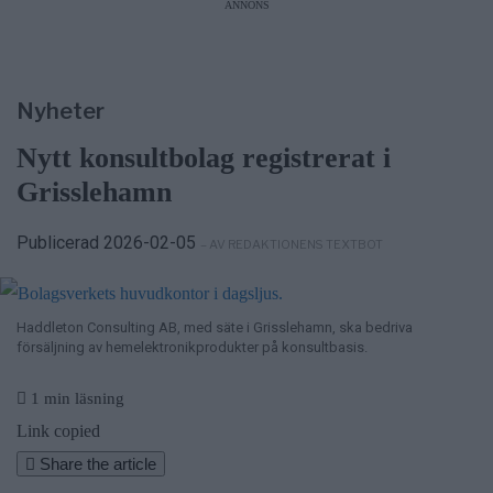
internationellt pris
ANNONS
4/8
NYHETER
—
Stulen bil hittad i Hallstavik –
kvinna gripen
6/8
NYHETER
—
Vattenrutschkanan hålls
stängd på Norrtälje badhus
Nyheter
Nytt konsultbolag registrerat i
Grisslehamn
Publicerad 2026-02-05
– AV REDAKTIONENS TEXTBOT
Haddleton Consulting AB, med säte i Grisslehamn, ska bedriva
försäljning av hemelektronikprodukter på konsultbasis.
1 min läsning
Link copied
Share the article