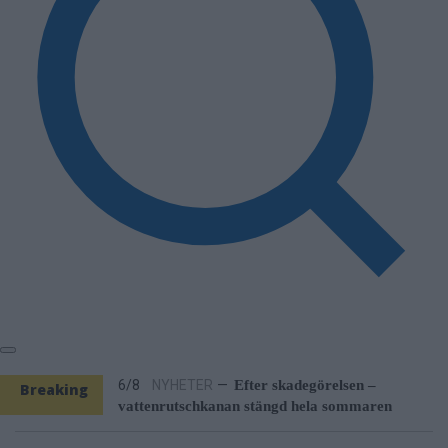
4/8
NYHETER
—
Stulen bil hittad i Hallstavik –
kvinna gripen
6/8
NYHETER
—
Vattenrutschkanan hålls
stängd på Norrtälje badhus
6/8
NYHETER
—
Efter skadegörelsen –
vattenrutschkanan stängd hela sommaren
6/8
NYHETER
—
Kommunen varnar för falska
Breaking
sotare
News
5/8
NYHETER
—
Norrtäljereporter vinner