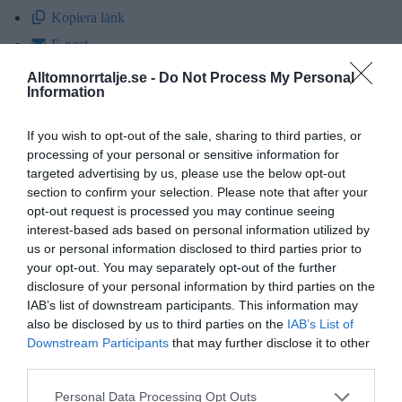
Kopiera länk
E-post
Facebook
Alltomnorrtalje.se -
Do Not Process My Personal
Information
LinkedIn
Telegram
If you wish to opt-out of the sale, sharing to third parties, or
Twitter
processing of your personal or sensitive information for
targeted advertising by us, please use the below opt-out
section to confirm your selection. Please note that after your
opt-out request is processed you may continue seeing
Tobbe Rydsheim
interest-based ads based on personal information utilized by
tobbe@alltomnorrtalje.se
us or personal information disclosed to third parties prior to
your opt-out. You may separately opt-out of the further
disclosure of your personal information by third parties on the
ANNONS
IAB’s list of downstream participants. This information may
also be disclosed by us to third parties on the
IAB’s List of
Downstream Participants
that may further disclose it to other
Lyssna
third parties.
Besökare på Norrtälje badhus får tills vidare klara sig utan
vattenrutschkanan och hopplagunen. Båda attraktionerna
Personal Data Processing Opt Outs