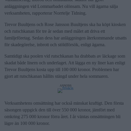
anläggningen vid Lommarbadet olönsam. Nu vill ägarna sälja
verksamheten, rapporterar Norrtelje Tidning.
Trevor Buultjens och Rose Jansson Buultjens ska ha köpt kiosken
och rutschkanan för tre år sedan med målet att driva ett
familjeföretag. Sedan dess har anläggningen återkommande utsatts
för skadegörelse, inbrott och stöldförsök, enligt ägarna.
Samtidigt ska poolen vid rutschkanan ha drabbats av läckage som
skadat både linern och underlaget. Att lägga en ny liner kan enligt
Trevor Buultjens kosta upp till 100 000 kronor. Problemen har
gjort att rutschkanan hållits stängd under hela sommaren.
ANNONS
Verksamhetens omsättning har också minskat kraftigt. Den första
säsongen uppgick den till över 550 000 kronor, jämfört med
omkring 275 000 kronor förra året. I år väntas omsättningen bli
lägre än 100 000 kronor.