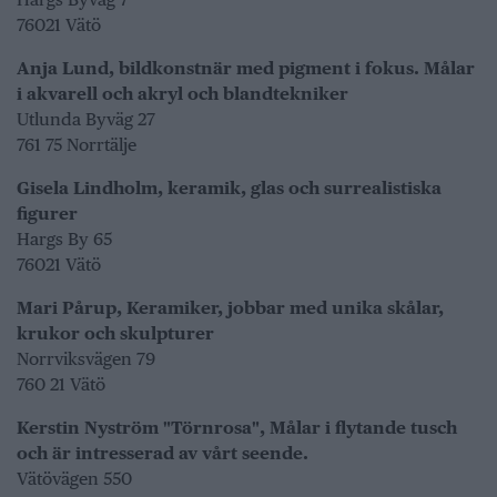
76021 Vätö
Anja Lund, bildkonstnär med pigment i fokus. Målar
i akvarell och akryl och blandtekniker
Utlunda Byväg 27
761 75 Norrtälje
Gisela Lindholm, keramik, glas och surrealistiska
figurer
Hargs By 65
76021 Vätö
Mari Pårup, Keramiker, jobbar med unika skålar,
krukor och skulpturer
Norrviksvägen 79
760 21 Vätö
Kerstin Nyström "Törnrosa", Målar i flytande tusch
och är intresserad av vårt seende.
Vätövägen 550