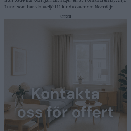
från både när och fjärran, säger en av konstnärerna, Anja
Lund som har sin ateljé i Utlunda öster om Norrtälje.
ANNONS