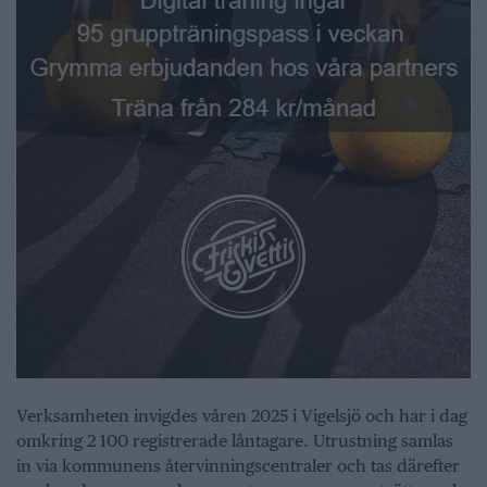
Verksamheten invigdes våren 2025 i Vigelsjö och har i dag
omkring 2 100 registrerade låntagare. Utrustning samlas
in via kommunens återvinningscentraler och tas därefter