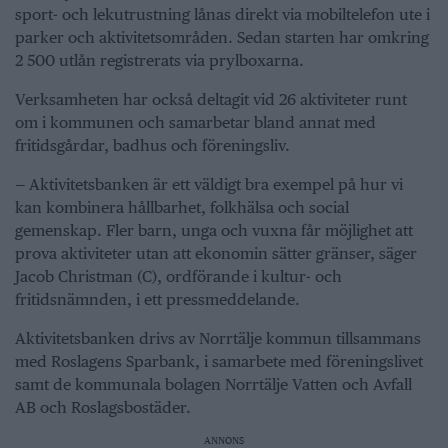
sport- och lekutrustning lånas direkt via mobiltelefon ute i
parker och aktivitetsområden. Sedan starten har omkring
2 500 utlån registrerats via prylboxarna.
Verksamheten har också deltagit vid 26 aktiviteter runt
om i kommunen och samarbetar bland annat med
fritidsgårdar, badhus och föreningsliv.
— Aktivitetsbanken är ett väldigt bra exempel på hur vi
kan kombinera hållbarhet, folkhälsa och social
gemenskap. Fler barn, unga och vuxna får möjlighet att
prova aktiviteter utan att ekonomin sätter gränser, säger
Jacob Christman (C), ordförande i kultur- och
fritidsnämnden, i ett pressmeddelande.
Aktivitetsbanken drivs av Norrtälje kommun tillsammans
med Roslagens Sparbank, i samarbete med föreningslivet
samt de kommunala bolagen Norrtälje Vatten och Avfall
AB och Roslagsbostäder.
ANNONS