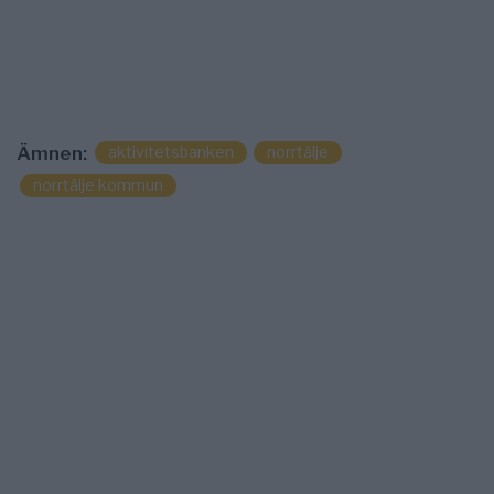
aktivitetsbanken
norrtälje
Ämnen:
norrtälje kommun