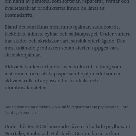
om hand av personal som sorterar, reparerar, tvättar och
kvalitetssäkrar produkterna innan de lånas ut
kostnadsfritt.
Bland det som lånas mest finns hjälmar, skateboards,
kickbikes, inlines, cyklar och sällskapsspel. Under vintern
har skidor och skridskor varit särskilt efterfrågade. Den
mest utlånade produkten sedan starten uppges vara
skridskohjälmar.
Aktivitetsbanken erbjuder även kulturutrustning som
instrument och sällskapsspel samt hjälpmedel som en
aktivitetsrullstol anpassad för friluftsliv och
utomhusaktiviteter.
Sedan starten har omkring 2 500 utlån registrerats via prylboxarna. Foto:
Norrtälje kommun
Under hösten 2025 lanserades även så kallade prylboxar i
Norrtälje, Rimbo och Hallstavik. Genom boxarna kan