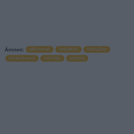
alltommat
fadiyakob
framgång
Ämnen:
lokalaråvaror
norrtälje
pizzeria