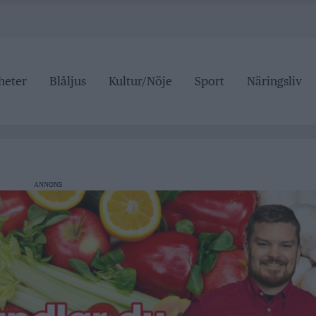
heter
Blåljus
Kultur/Nöje
Sport
Näringsliv
r tre dagar
anan stängd hela sommaren
 pris
ipen
ANNONS
r tre dagar
anan stängd hela sommaren