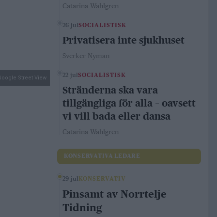
Catarina Wahlgren
26 jul
SOCIALISTISK
Privatisera inte sjukhuset
Sverker Nyman
22 jul
SOCIALISTISK
Google Street View
Stränderna ska vara
tillgängliga för alla – oavsett
vi vill bada eller dansa
Catarina Wahlgren
KONSERVATIVA LEDARE
29 jul
KONSERVATIV
Pinsamt av Norrtelje
Tidning