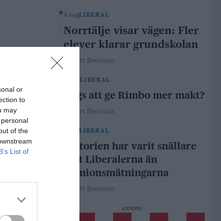
4 aug
LIBERAL
Norrtälje visar vägen: Fler
elever klarar grundskolan
Robert Beronius
29 jul
LIBERAL
sonal or
Dags att ge Rimbo mer makt?
ection to
ou may
Robert Beronius
 personal
out of the
21 jul
LIBERAL
 downstream
Historien har varit snällare
B’s List of
mot Liberalerna än
opinionsmätningarna
Robert Beronius
ANNONS