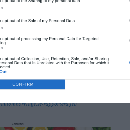
o opt-out of the Sharing of my personal data.
In
o opt-out of the Sale of my Personal Data.
In
to opt-out of processing my Personal Data for Targeted
ing.
In
o opt-out of Collection, Use, Retention, Sale, and/or Sharing
ersonal Data that Is Unrelated with the Purposes for which it
lected.
Out
CONFIRM
 och publicerad utan manuell granskning.
n https://ahody.com. Vid frågor eller rättelser,
//alltomnorrtalje.se/rapportera-fel/
ANNONS