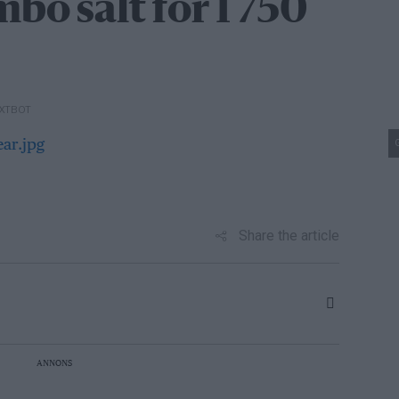
bo sålt för 1 750
EXTBOT
Share the article
ANNONS