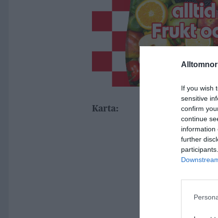
Alltomnorr
If you wish 
sensitive in
Karta:
confirm you
continue se
information 
further disc
participants
Downstream 
Persona