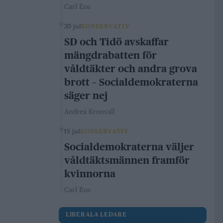
Carl Eos
20 jul
KONSERVATIV
SD och Tidö avskaffar
mängdrabatten för
våldtäkter och andra grova
brott – Socialdemokraterna
säger nej
Andrea Kronvall
15 jul
KONSERVATIV
Socialdemokraterna väljer
våldtäktsmännen framför
kvinnorna
Carl Eos
LIBERALA LEDARE