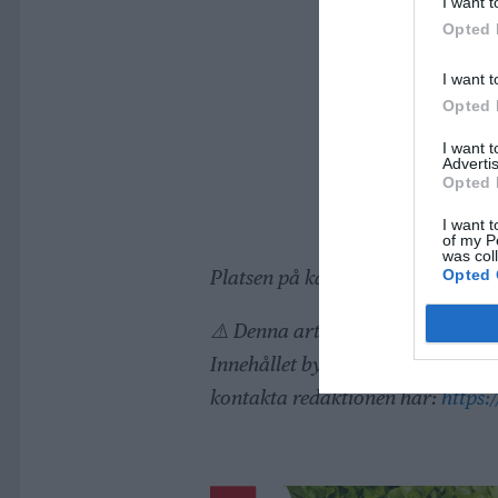
I want t
Opted 
I want t
Opted 
I want 
Advertis
Opted 
I want t
of my P
was col
Opted 
Platsen på kartan är ungefärlig
⚠️ Denna artikel är AI-genererad
Innehållet bygger på uppgifter frå
kontakta redaktionen här:
https: