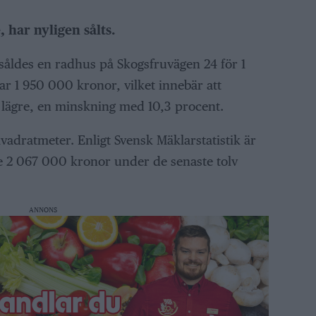
 har nyligen sålts.
åldes en radhus på Skogsfruvägen 24 för 1
r 1 950 000 kronor, vilket innebär att
 lägre, en minskning med 10,3 procent.
adratmeter. Enligt Svensk Mäklarstatistik är
lje 2 067 000 kronor under de senaste tolv
ANNONS