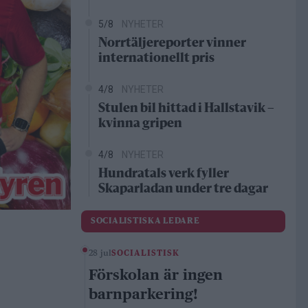
5/8
NYHETER
Norrtäljereporter vinner
internationellt pris
4/8
NYHETER
Stulen bil hittad i Hallstavik –
kvinna gripen
4/8
NYHETER
Hundratals verk fyller
Skaparladan under tre dagar
SOCIALISTISKA LEDARE
28 jul
SOCIALISTISK
Förskolan är ingen
barnparkering!