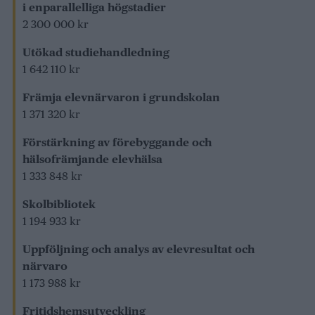
i enparallelliga högstadier
2 300 000 kr
Utökad studiehandledning
1 642 110 kr
Främja elevnärvaron i grundskolan
1 371 320 kr
Förstärkning av förebyggande och
hälsofrämjande elevhälsa
1 333 848 kr
Skolbibliotek
1 194 933 kr
Uppföljning och analys av elevresultat och
närvaro
1 173 988 kr
Fritidshemsutveckling