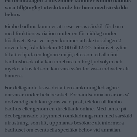
På förmiddagen 2 november kommer Rimbo badhus
vara tillgängligt uteslutande för barn med särskilda
behov.
Rimbo badhus kommer att reserveras särskilt för barn
med funktionsvariation under en förmiddag under
höstlovet. Reserveringen kommer att ske torsdagen 2
november, från klockan 10.00 till 12.00. Initiativet syftar
till att erbjuda en lugnare miljö, eftersom ett allmänt
badhusbesök ofta kan innebära en hög ljudvolym och
mycket aktivitet som kan vara svårt för vissa individer att
hantera.
För deltagande krävs det att en simkunnig ledsagare
närvarar under hela besöket. Förhandsanmälan är också
nödvändig och kan göras via e-post, telefon till Rimbo
badhus eller genom en direktlänk online. Med tanke på
det begränsade utrymmet i omklädningsrum med särskild
utrustning, som lift, uppmanas besökare att informera
badhuset om eventuella specifika behov vid anmälan.