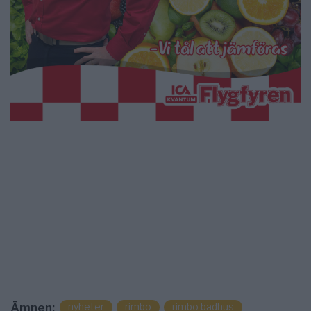
nyheter
rimbo
rimbo badhus
Ämnen: