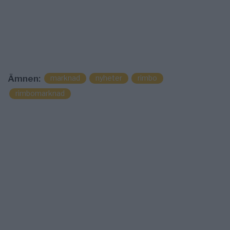
marknad
nyheter
rimbo
Ämnen:
rimbomarknad