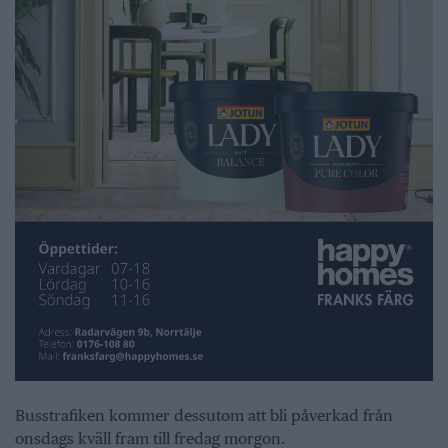
Busstrafiken kommer dessutom att bli påverkad från
onsdags kväll fram till fredag morgon.