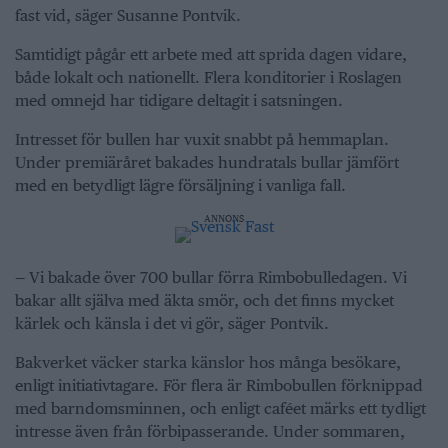
fast vid, säger Susanne Pontvik.
Samtidigt pågår ett arbete med att sprida dagen vidare,
både lokalt och nationellt. Flera konditorier i Roslagen
med omnejd har tidigare deltagit i satsningen.
Intresset för bullen har vuxit snabbt på hemmaplan.
Under premiäråret bakades hundratals bullar jämfört
med en betydligt lägre försäljning i vanliga fall.
ANNONS
— Vi bakade över 700 bullar förra Rimbobulledagen. Vi
bakar allt själva med äkta smör, och det finns mycket
kärlek och känsla i det vi gör, säger Pontvik.
Bakverket väcker starka känslor hos många besökare,
enligt initiativtagare. För flera är Rimbobullen förknippad
med barndomsminnen, och enligt caféet märks ett tydligt
intresse även från förbipasserande. Under sommaren,