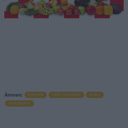
bakverk
café chocolate
rimbo
Ämnen:
rimbobullen