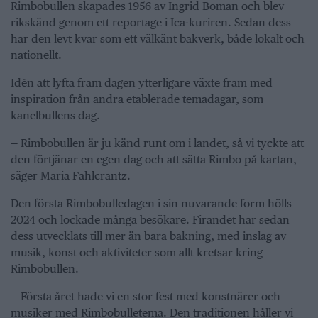
Rimbobullen skapades 1956 av Ingrid Boman och blev
rikskänd genom ett reportage i Ica-kuriren. Sedan dess
har den levt kvar som ett välkänt bakverk, både lokalt och
nationellt.
Idén att lyfta fram dagen ytterligare växte fram med
inspiration från andra etablerade temadagar, som
kanelbullens dag.
— Rimbobullen är ju känd runt om i landet, så vi tyckte att
den förtjänar en egen dag och att sätta Rimbo på kartan,
säger Maria Fahlcrantz.
Den första Rimbobulledagen i sin nuvarande form hölls
2024 och lockade många besökare. Firandet har sedan
dess utvecklats till mer än bara bakning, med inslag av
musik, konst och aktiviteter som allt kretsar kring
Rimbobullen.
— Första året hade vi en stor fest med konstnärer och
musiker med Rimbobulletema. Den traditionen håller vi