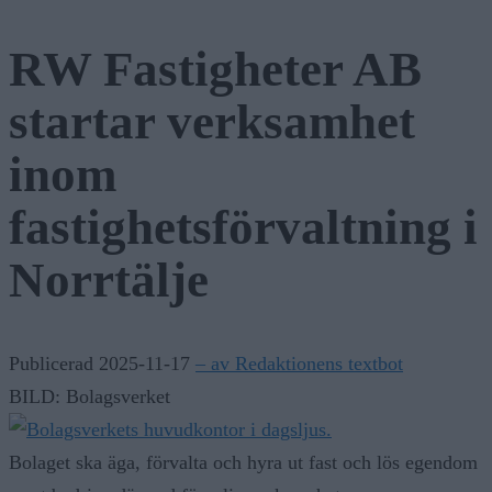
Vattenrutschkanan hålls stängd på Norrtälje badhus
RW Fastigheter AB
startar verksamhet
inom
fastighetsförvaltning i
Norrtälje
Publicerad 2025-11-17
– av Redaktionens textbot
BILD: Bolagsverket
Bolaget ska äga, förvalta och hyra ut fast och lös egendom
samt bedriva därmed förenlig verksamhet.