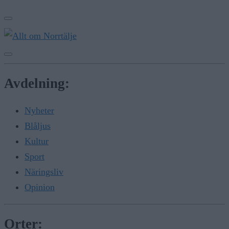
Avdelning:
Nyheter
Blåljus
Kultur
Sport
Näringsliv
Opinion
Orter: