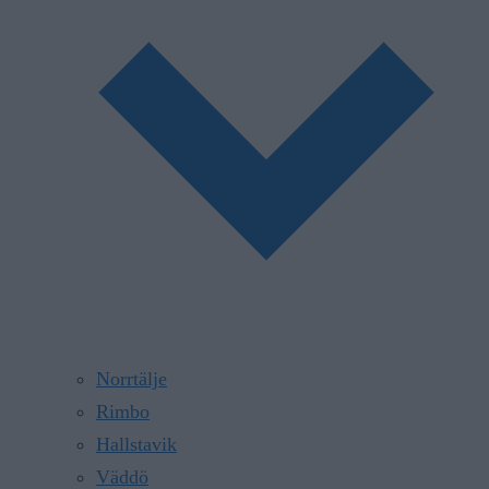
Norrtälje
Rimbo
Hallstavik
Väddö