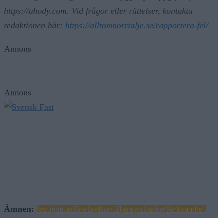
redaktionen här:
https://alltomnorrtalje.se/rapportera-fel/
Annons
Annons
Ämnen:
fastigheter
företag
Norrtälje
registrering
Verksamhet
Nyheter