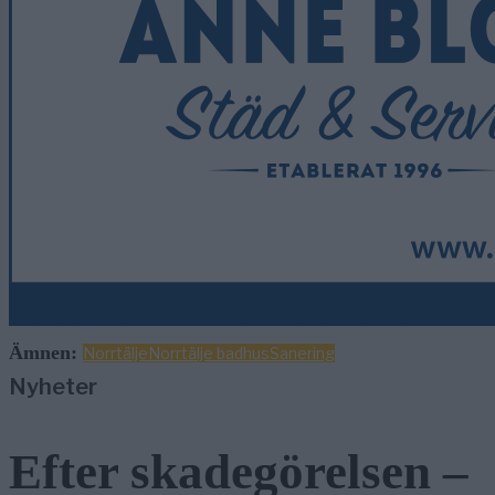
Ämnen:
Norrtälje
Norrtälje badhus
Sanering
Nyheter
Efter skadegörelsen –
vattenrutschkanan