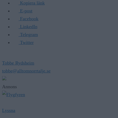
E-post
Facebook
LinkedIn
Telegram
Twitter
Tobbe Rydsheim
tobbe@alltomnorrtalje.se
Annons
Lyssna
Besökare på Norrtälje badhus får tills vidare klara sig