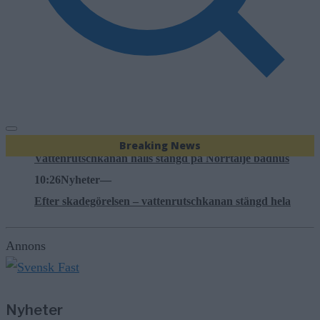
4/8
Nyheter
—
Stulen bil hittad i Hallstavik – kvinna gripen
11:25
Nyheter
—
Vattenrutschkanan hålls stängd på Norrtälje badhus
10:26
Nyheter
—
Efter skadegörelsen – vattenrutschkanan stängd hela
Breaking News
sommaren
6/8
Nyheter
—
Kommunen varnar för falska sotare
5/8
Nyheter
—
Annons
Norrtäljereporter vinner internationellt pris
4/8
Nyheter
—
Nyheter
Stulen bil hittad i Hallstavik – kvinna gripen
11:25
Nyheter
—