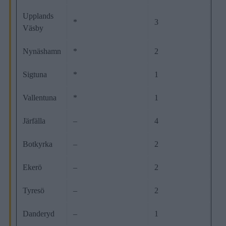
Upplands
*
3
Väsby
Nynäshamn
*
2
Sigtuna
*
1
Vallentuna
*
1
Järfälla
–
4
Botkyrka
–
2
Ekerö
–
2
Tyresö
–
2
Danderyd
–
1