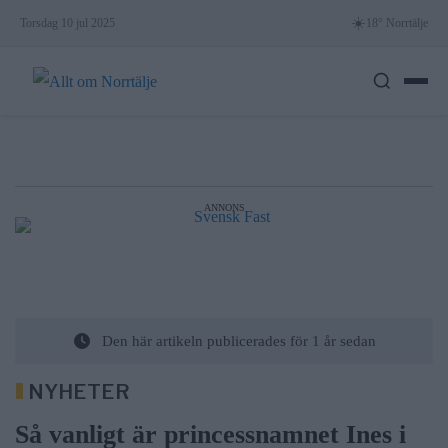
Skip
☀️
Torsdag 10 jul 2025
18° Norrtälje
to
content
ANNONS
Den här artikeln publicerades för 1 år sedan
NYHETER
Så vanligt är princessnamnet Ines i