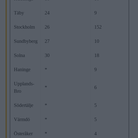
Täby
24
9
Stockholm
26
152
Sundbyberg
27
10
Solna
30
18
Haninge
*
9
Upplands-
*
6
Bro
Södertälje
*
5
Värmdö
*
5
Österåker
*
4