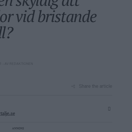
or vid bristande
l?
– AV REDAKTIONEN
11
Foto: P
Share the article
alje.se
ANNONS