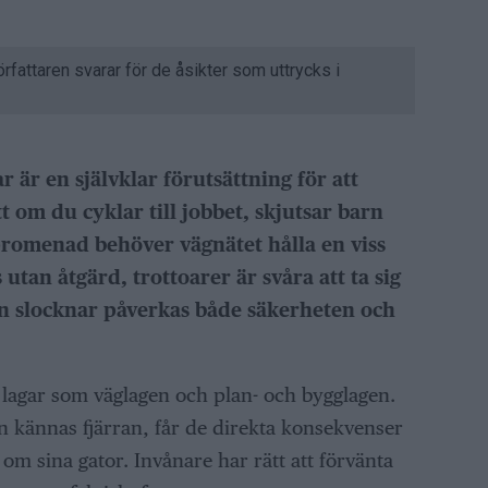
örfattaren svarar för de åsikter som uttrycks i
är en självklar förutsättning för att
 om du cyklar till jobbet, skjutsar barn
lspromenad behöver vägnätet hålla en viss
utan åtgärd, trottoarer är svåra att ta sig
en slocknar påverkas både säkerheten och
 lagar som väglagen och plan- och bygglagen.
n kännas fjärran, får de direkta konsekvenser
m sina gator. Invånare har rätt att förvänta