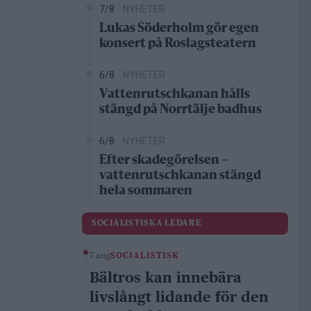
7/8
NYHETER
Lukas Söderholm gör egen
konsert på Roslagsteatern
6/8
NYHETER
Vattenrutschkanan hålls
stängd på Norrtälje badhus
6/8
NYHETER
rivat och wikipedia
Efter skadegörelsen –
vattenrutschkanan stängd
hela sommaren
SOCIALISTISKA LEDARE
7 aug
SOCIALISTISK
Bältros kan innebära
livslångt lidande för den