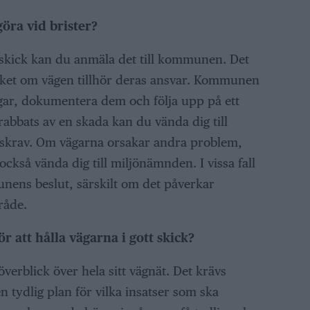
öra vid brister?
gt skick kan du anmäla det till kommunen. Det
erket om vägen tillhör deras ansvar. Kommunen
ngar, dokumentera dem och följa upp på ett
rabbats av en skada kan du vända dig till
krav. Om vägarna orsakar andra problem,
ckså vända dig till miljönämnden. I vissa fall
nens beslut, särskilt om det påverkar
råde.
 att hålla vägarna i gott skick?
rblick över hela sitt vägnät. Det krävs
 tydlig plan för vilka insatser som ska