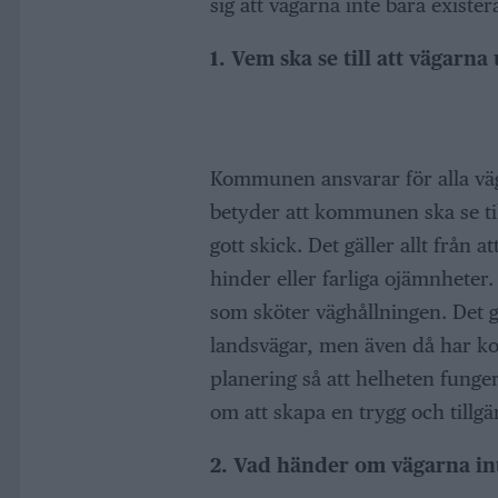
sig att vägarna inte bara exister
1. Vem ska se till att vägarna
Kommunen ansvarar för alla väg
betyder att kommunen ska se til
gott skick. Det gäller allt från a
hinder eller farliga ojämnheter
som sköter väghållningen. Det g
landsvägar, men även då har k
planering så att helheten fun
om att skapa en trygg och tillgän
2. Vad händer om vägarna int