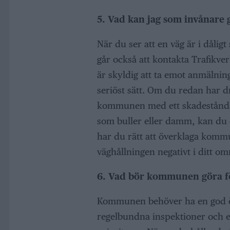
5. Vad kan jag som invånare g
När du ser att en väg är i dåli
går också att kontakta Trafikv
är skyldig att ta emot anmälni
seriöst sätt. Om du redan har d
kommunen med ett skadestånds
som buller eller damm, kan du o
har du rätt att överklaga kommu
väghållningen negativt i ditt om
6. Vad bör kommunen göra för
Kommunen behöver ha en god öve
regelbundna inspektioner och en