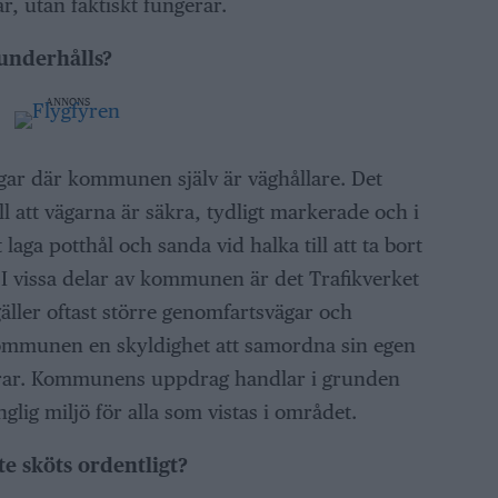
ar, utan faktiskt fungerar.
 underhålls?
ANNONS
ar där kommunen själv är väghållare. Det
l att vägarna är säkra, tydligt markerade och i
tt laga potthål och sanda vid halka till att ta bort
. I vissa delar av kommunen är det Trafikverket
äller oftast större genomfartsvägar och
ommunen en skyldighet att samordna sin egen
gerar. Kommunens uppdrag handlar i grunden
glig miljö för alla som vistas i området.
e sköts ordentligt?