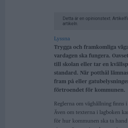
Detta är en opinionstext. Artikelf
artikeln.
Lyssna
Trygga och framkomliga vägar 
vardagen ska fungera. Oavsett
till skolan eller tar en kväl
standard. När potthål lämnas 
fram på eller gatubelysning
förtroendet för kommunen.
Reglerna om väghållning finns i
Även om texterna i lagboken ka
för hur kommunen ska ta hand o