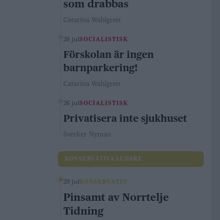
som drabbas
Catarina Wahlgren
28 jul
SOCIALISTISK
Förskolan är ingen
barnparkering!
Catarina Wahlgren
26 jul
SOCIALISTISK
Privatisera inte sjukhuset
Sverker Nyman
KONSERVATIVA LEDARE
29 jul
KONSERVATIV
Pinsamt av Norrtelje
Tidning