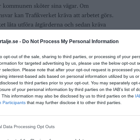
hur kommunen sköter sina vägar. Om
svar kan Trafikverket kräva att arbetet görs.
et låta utföra åtgärderna och sedan kräva
olar har i flera fall kommit fram till att
talje.se -
Do Not Process My Personal Information
 dåligt underhåll orsakat olyckor. Ett exempel
 att ha kört ner i ett djupare hål i vägbanan.
to opt-out of the sale, sharing to third parties, or processing of your per
 i tid och fick betala ersättning. Sådana fall
formation for targeted advertising by us, please use the below opt-out s
r selection. Please note that after your opt-out request is processed y
örebygga problem och agera snabbt när något
eing interest-based ads based on personal information utilized by us or
disclosed to third parties prior to your opt-out. You may separately opt-
losure of your personal information by third parties on the IAB’s list of
itt fordon skadas?
. This information may also be disclosed by us to third parties on the
IA
Participants
that may further disclose it to other third parties.
gendom skadas till följd av bristande underhåll
ldig. För att få ersättning behöver du visa att
l Data Processing Opt Outs
 med en brist som kommunen har ansvar för. I
sågs en kommun ansvarig för en trafikolycka