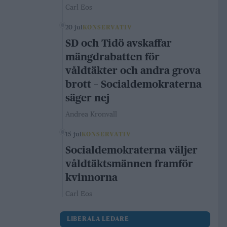
Carl Eos
20 jul
KONSERVATIV
SD och Tidö avskaffar
mängdrabatten för
våldtäkter och andra grova
brott – Socialdemokraterna
säger nej
Andrea Kronvall
15 jul
KONSERVATIV
Socialdemokraterna väljer
våldtäktsmännen framför
kvinnorna
Carl Eos
LIBERALA LEDARE