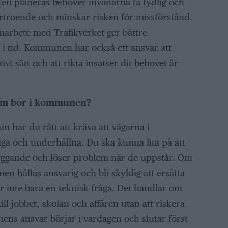
ten planeras behöver invånarna få tydlig och
örtroende och minskar risken för missförstånd.
amarbete med Trafikverket ger bättre
r i tid. Kommunen har också ett ansvar att
vt sätt och att rikta insatser dit behovet är
 som bor i kommunen?
 har du rätt att kräva att vägarna i
a och underhållna. Du ska kunna lita på att
ggande och löser problem när de uppstår. Om
n hållas ansvarig och bli skyldig att ersätta
r inte bara en teknisk fråga. Det handlar om
ill jobbet, skolan och affären utan att riskera
nens ansvar börjar i vardagen och slutar först