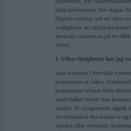
prioriteras. När underhållsarbe
tidig information. Det skapar f
Digitala verktyg och ett nära s
möjligheter att upptäcka briste
använda resurserna på ett effekti
störst.
7. Vilka rättigheter har jag
Som invånare i Norrtälje kommun
kommunen är säkra, framkomlig
kommunen arbetar både föreby
underhållet brister kan kommune
skador. Ett fungerande vägnät ä
att människor ska kunna ta sig t
olyckor eller irritation. Kommu