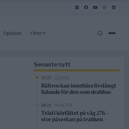
Opinion
Orter
Senaste nytt
10:37
LEDARE
Bältros kan innebära livslångt
lidande för den som drabbas
08:22
NYHETER
Träd i körfältet på väg 276 –
stor påverkan på trafiken