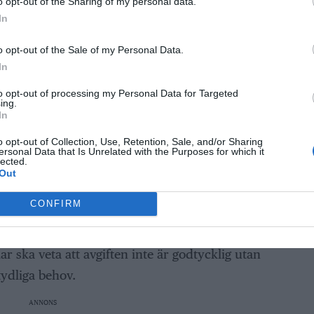
o opt-out of the Sharing of my personal data.
a på en väg som inte hade sandats i tid.
In
 borde ha förutsett risken och agerat. Det
o opt-out of the Sale of my Personal Data.
är olyckan redan har skett. Ansvaret omfattar
In
da.
to opt-out of processing my Personal Data for Targeted
ing.
ållet?
In
o opt-out of Collection, Use, Retention, Sale, and/or Sharing
t att ta ut avgifter från fastighetsägare för
ersonal Data that Is Unrelated with the Purposes for which it
lected.
or och vägar. Det kallas
Out
bara användas för att täcka faktiska kostnader
CONFIRM
fterna måste vara rättvist fördelade och tydligt
a visa hur beloppet har beräknats och vad
ar ska veta att avgiften inte är godtycklig utan
tydliga behov.
ANNONS