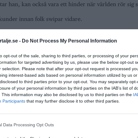
ttar han, kan också vara ett hinder när världen rör sig 
sekunder innan folk swipar vidare.
ch fördomar.
talje.se -
Do Not Process My Personal Information
t vet vad man har och bara antar saker för att man sitter 
to opt-out of the sale, sharing to third parties, or processing of your per
mmentarer att man har elva olika diagnoser man inte vis
formation for targeted advertising by us, please use the below opt-out s
r selection. Please note that after your opt-out request is processed y
eing interest-based ads based on personal information utilized by us or
ANNONS
disclosed to third parties prior to your opt-out. You may separately opt-
losure of your personal information by third parties on the IAB’s list of
. This information may also be disclosed by us to third parties on the
IA
Participants
that may further disclose it to other third parties.
e honom grunderna, och i högstadiet ville han hitta e
örstå om man inte är insatt, men man kan få riktigt vackr
l Data Processing Opt Outs