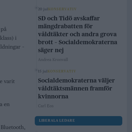
20 jul
KONSERVATIV
SD och Tidö avskaffar
mängdrabatten för
 på
våldtäkter och andra grova
lass) i
brott – Socialdemokraterna
ildningar –
säger nej
Andrea Kronvall
15 jul
KONSERVATIV
Socialdemokraterna väljer
e varit
våldtäktsmännen framför
kvinnorna
da en
Carl Eos
LIBERALA LEDARE
 Bluetooth,