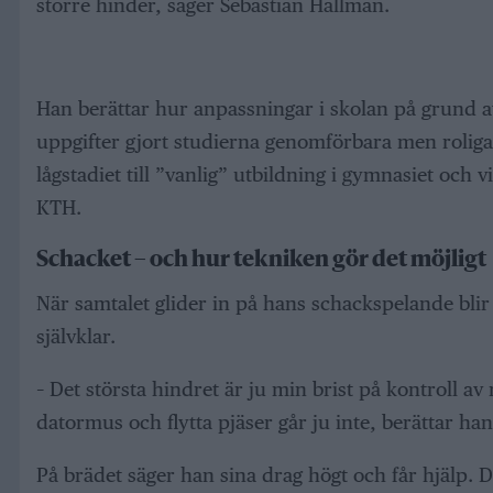
större hinder, säger Sebastian Hällman.
Han berättar hur anpassningar i skolan på grund av
uppgifter gjort studierna genomförbara men roliga.
lågstadiet till ”vanlig” utbildning i gymnasiet och 
KTH.
Schacket – och hur tekniken gör det möjligt
När samtalet glider in på hans schackspelande blir 
självklar.
– Det största hindret är ju min brist på kontroll a
datormus och flytta pjäser går ju inte, berättar han
På brädet säger han sina drag högt och får hjälp. 