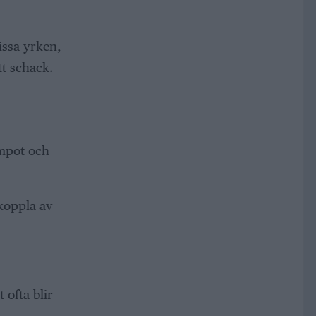
issa yrken,
tt schack.
empot och
 koppla av
 ofta blir
.