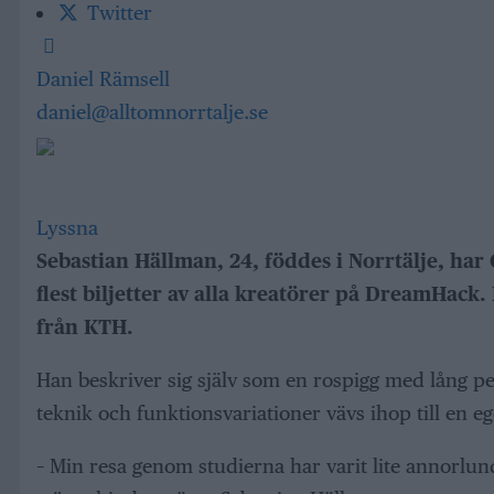
Twitter
Daniel Rämsell
daniel@alltomnorrtalje.se
Lyssna
Sebastian Hällman, 24, föddes i Norrtälje, har 
flest biljetter av alla kreatörer på DreamHack
från KTH.
Han beskriver sig själv som en rospigg med lång pe
teknik och funktionsvariationer vävs ihop till en e
– Min resa genom studierna har varit lite annorlun