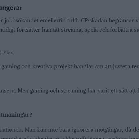
ungerar
r jobbsökandet emellertid tufft. CP-skadan begränsar v
idigt fortsätter han att streama, spela och förbättra si
: Privat
, gaming och kreativa projekt handlar om att justera t
ansera. Men gaming och streaming har varit ett sätt att
utmaningar?
ituationen. Man kan inte bara ignorera motgångar, då det
man det ofta blir det inte lika tufft längre, avslutar han