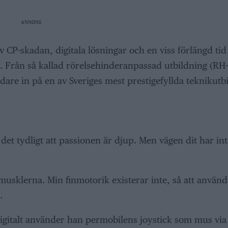
ANNONS
 CP-skadan, digitala lösningar och en viss förlängd tid
 Från så kallad rörelsehinderanpassad utbildning (RH-k
vidare in på en av Sveriges mest prestigefyllda teknikutb
det tydligt att passionen är djup. Men vägen dit har int
v musklerna. Min finmotorik existerar inte, så att använ
.
Digitalt använder han permobilens joystick som mus via