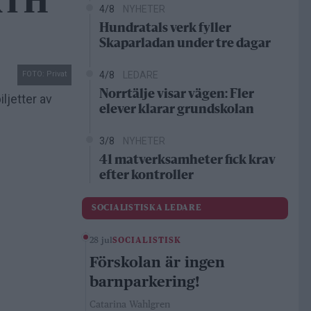
 KTH
4/8
NYHETER
Hundratals verk fyller
Skaparladan under tre dagar
FOTO: Privat
4/8
LEDARE
Norrtälje visar vägen: Fler
ljetter av
elever klarar grundskolan
3/8
NYHETER
41 matverksamheter fick krav
efter kontroller
SOCIALISTISKA LEDARE
28 jul
SOCIALISTISK
Förskolan är ingen
barnparkering!
Catarina Wahlgren