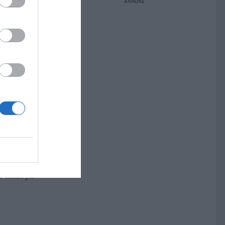
ANNONS
n, även om
g, säger
rarna
an man ju