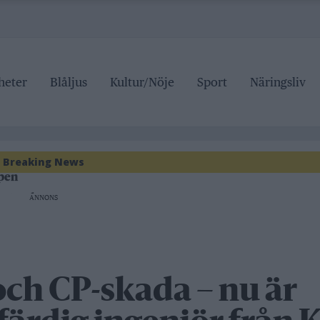
heter
Blåljus
Kultur/Nöje
Sport
Näringsliv
roller
 pris
Breaking News
ipen
r tre dagar
ANNONS
grundskolan
roller
 pris
och CP-skada – nu är