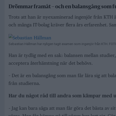
Drömmar framåt – och en balansgång som f
Trots att han är nyexaminerad ingenjör från KTH ä
och många IT-bolag kräver flera års erfarenhet. Samt
Sebastian Hällman har nyligen tagit examen som ingenjör från KTH. FOTO
Han är tydlig med en sak: balansen mellan studier
acceptera återhämtning när det behövs.
– Det är en balansgång som man får lära sig att bal
från studierna.
Har du något råd till andra som kämpar med 
– Jag kan bara säga att man får göra det bästa av s
värre. Man får kämpa på till vågen har lagt sig. Gör 