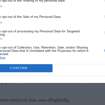
o opt-out of the Sharing of my personal data.
ten på ett långvarigt engagemang.
In
o opt-out of the Sale of my Personal Data.
In
e-ligor och långa schackkvällar. Twitch blev hemmapla
to opt-out of processing my Personal Data for Targeted
ing.
In
 som gör det är väldigt schyssta och det är bra stämnin
o opt-out of Collection, Use, Retention, Sale, and/or Sharing
ersonal Data that Is Unrelated with the Purposes for which it
lected.
Out
enhetsgruppen ”Helful pictures” och plötsligt stod dör
CONFIRM
tör som sålde flest biljetter.
r är jag nöjd”. Bollen missade ribban med bra avstånd, k
velsen beskriver han som oförglömlig.