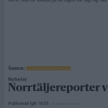
Ämnen:
CP-skada
Gaming
Streaming
Nyheter
Norrtäljereporter v
Publicerad Igår 16:03
– AV TOBBE RYDSHEIM