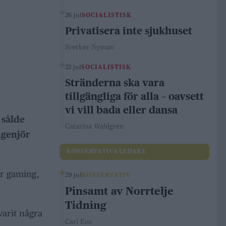
26 jul
SOCIALISTISK
Privatisera inte sjukhuset
Sverker Nyman
22 jul
SOCIALISTISK
Stränderna ska vara
tillgängliga för alla – oavsett
vi vill bada eller dansa
 sålde
Catarina Wahlgren
ngenjör
KONSERVATIVA LEDARE
är gaming,
29 jul
KONSERVATIV
Pinsamt av Norrtelje
Tidning
varit några
Carl Eos