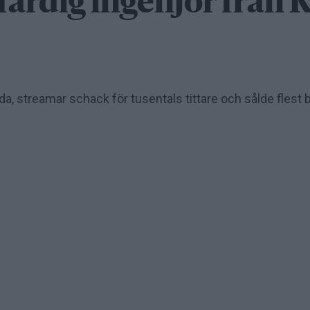
färdig ingenjör från
a, streamar schack för tusentals tittare och sålde flest bi