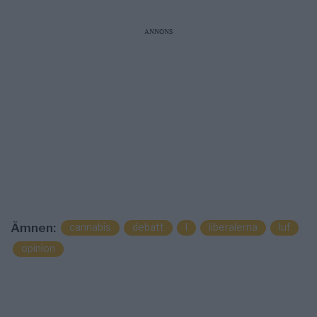
ANNONS
cannabis
debatt
l
liberalerna
luf
Ämnen:
opinion