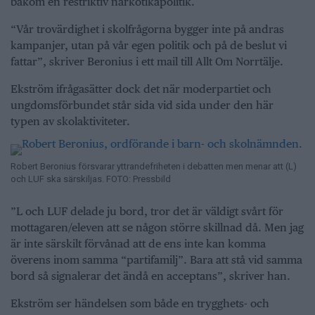
bakom en restriktiv narkotikapolitik.
“Vår trovärdighet i skolfrågorna bygger inte på andras
kampanjer, utan på vår egen politik och på de beslut vi
fattar”, skriver Beronius i ett mail till Allt Om Norrtälje.
Ekström ifrågasätter dock det när moderpartiet och
ungdomsförbundet står sida vid sida under den här
typen av skolaktiviteter.
Robert Beronius försvarar yttrandefriheten i debatten men menar att (L)
och LUF ska särskiljas. FOTO: Pressbild
”L och LUF delade ju bord, tror det är väldigt svårt för
mottagaren/eleven att se någon större skillnad då. Men jag
är inte särskilt förvånad att de ens inte kan komma
överens inom samma “partifamilj”. Bara att stå vid samma
bord så signalerar det ändå en acceptans”, skriver han.
Ekström ser händelsen som både en trygghets- och