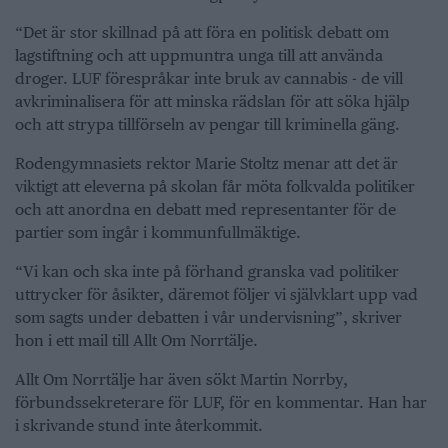
“Det är stor skillnad på att föra en politisk debatt om
lagstiftning och att uppmuntra unga till att använda
droger. LUF förespråkar inte bruk av cannabis - de vill
avkriminalisera för att minska rädslan för att söka hjälp
och att strypa tillförseln av pengar till kriminella gäng.
Rodengymnasiets rektor Marie Stoltz menar att det är
viktigt att eleverna på skolan får möta folkvalda politiker
och att anordna en debatt med representanter för de
partier som ingår i kommunfullmäktige.
“Vi kan och ska inte på förhand granska vad politiker
uttrycker för åsikter, däremot följer vi självklart upp vad
som sagts under debatten i vår undervisning”, skriver
hon i ett mail till Allt Om Norrtälje.
Allt Om Norrtälje har även sökt Martin Norrby,
förbundssekreterare för LUF, för en kommentar. Han har
i skrivande stund inte återkommit.