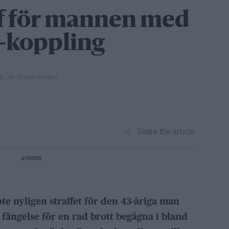
ff för mannen med
”-koppling
– AV REDAKTIONEN
10
Share the article
ANNONS
 nyligen straffet för den 43-åriga man
 fängelse för en rad brott begågna i bland