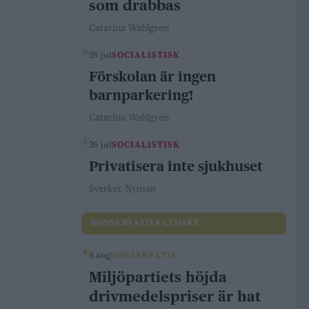
som drabbas
Catarina Wahlgren
28 jul
SOCIALISTISK
Förskolan är ingen
barnparkering!
Catarina Wahlgren
26 jul
SOCIALISTISK
Privatisera inte sjukhuset
Sverker Nyman
KONSERVATIVA LEDARE
8 aug
KONSERVATIV
Miljöpartiets höjda
drivmedelspriser är hat