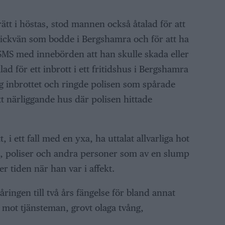
ätt i höstas, stod mannen också åtalad för att
lickvän som bodde i Bergshamra och för att ha
a SMS med innebörden att han skulle skada eller
d för ett inbrott i ett fritidshus i Bergshamra
g inbrottet och ringde polisen som spårade
t närliggande hus där polisen hittade
 i ett fall med en yxa, ha uttalat allvarliga hot
, poliser och andra personer som av en slump
 tiden när han var i affekt.
ringen till två års fängelse för bland annat
t mot tjänsteman, grovt olaga tvång,