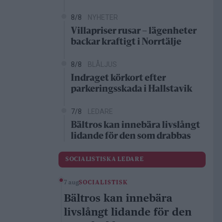
8/8
NYHETER
Villapriser rusar – lägenheter
backar kraftigt i Norrtälje
8/8
BLÅLJUS
Indraget körkort efter
parkeringsskada i Hallstavik
7/8
LEDARE
Bältros kan innebära livslångt
lidande för den som drabbas
SOCIALISTISKA LEDARE
7 aug
SOCIALISTISK
Bältros kan innebära
livslångt lidande för den