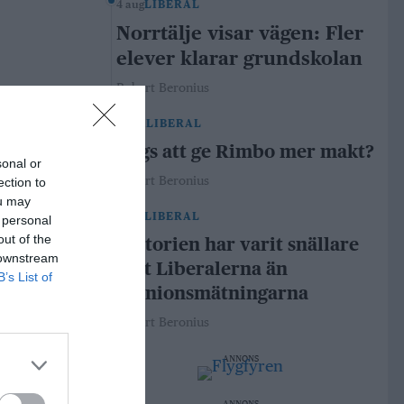
4 aug
LIBERAL
Norrtälje visar vägen: Fler
elever klarar grundskolan
Robert Beronius
29 jul
LIBERAL
Dags att ge Rimbo mer makt?
sonal or
Robert Beronius
ection to
ou may
21 jul
LIBERAL
 personal
out of the
Historien har varit snällare
 downstream
mot Liberalerna än
B’s List of
opinionsmätningarna
Robert Beronius
ANNONS
ANNONS