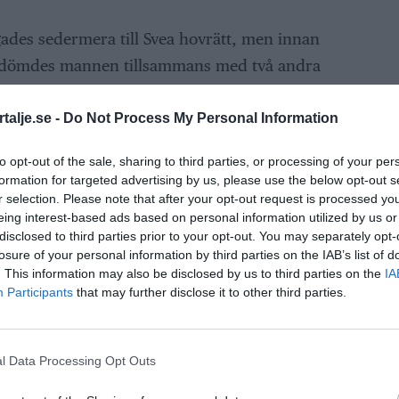
des sedermera till Svea hovrätt, men innan
 dömdes mannen tillsammans med två andra
a utpressningsförsök som skall ha begåtts i
a männen är bröder och har, enligt Sundsvalls
talje.se -
Do Not Process My Personal Information
riminella MC-gänget La Familia.
to opt-out of the sale, sharing to third parties, or processing of your per
formation for targeted advertising by us, please use the below opt-out s
männen upp målsägarna i deras hem för att
r selection. Please note that after your opt-out request is processed y
ndertecknat av "La Familia" samtidigt som de
eing interest-based ads based on personal information utilized by us or
disclosed to third parties prior to your opt-out. You may separately opt-
att målsägarna skulle utsättas för våld om de
losure of your personal information by third parties on the IAB’s list of
. This information may also be disclosed by us to third parties on the
IA
Participants
that may further disclose it to other third parties.
för sin inblandning i utpressningsbrotten,
mans med de två bröderna, betala drygt 50
l Data Processing Opt Outs
 av brottsoffren.