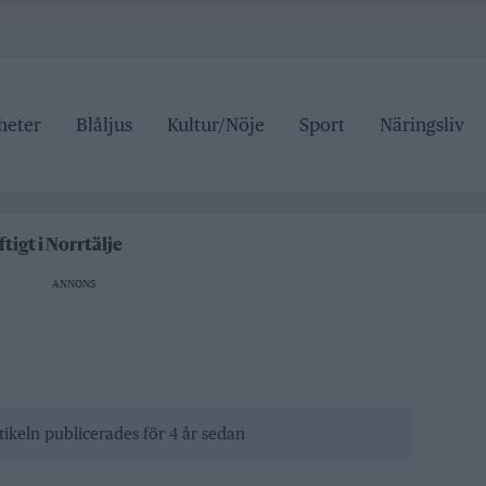
heter
Blåljus
Kultur/Nöje
Sport
Näringsliv
r den som drabbas
delspriser är hat mot landsbygden
tigt i Norrtälje
 Hallstavik
ANNONS
r den som drabbas
tikeln publicerades för 4 år sedan