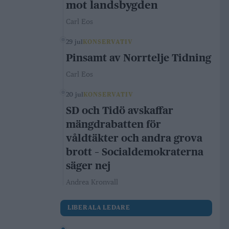
mot landsbygden
Carl Eos
29 jul
KONSERVATIV
Pinsamt av Norrtelje Tidning
Carl Eos
20 jul
KONSERVATIV
SD och Tidö avskaffar
mängdrabatten för
våldtäkter och andra grova
brott – Socialdemokraterna
säger nej
Andrea Kronvall
LIBERALA LEDARE