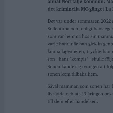
annat Norrtälje kommun. Man
det kriminella MC-gänget La 
Det var under sommaren 2022 so
Sollentuna och, enligt hans ege
som var hemma hos sin mamma.
varje hand när han gick in ge
lämna lägenheten, tryckte han 
son - hans "kompis" - skulle f
Sonen kände sig tvungen att föl
sonen kom tillbaka hem.
Såväl mamman som sonen har berä
livrädda och att 43-åringen ock
till dem efter händelsen.