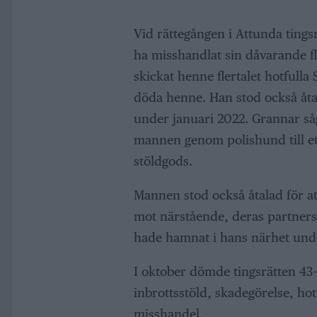
Vid rättegången i Attunda tingsr
ha misshandlat sin dåvarande f
skickat henne flertalet hotfull
döda henne. Han stod också åtala
under januari 2022. Grannar så
mannen genom polishund till et
stöldgods.
Mannen stod också åtalad för att,
mot närstående, deras partners
hade hamnat i hans närhet under
I oktober dömde tingsrätten 43-å
inbrottsstöld, skadegörelse, ho
misshandel.