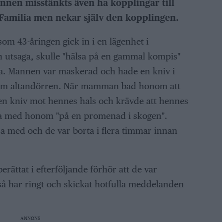
nen misstänkts även ha kopplingar till
Familia men nekar själv den kopplingen.
m 43-åringen gick in i en lägenhet i
n utsaga, skulle "hälsa på en gammal kompis"
 Mannen var maskerad och hade en kniv i
nom altandörren. När mamman bad honom att
en kniv mot hennes hals och krävde att hennes
ölja med honom "på en promenad i skogen".
ja med och de var borta i flera timmar innan
ttat i efterföljande förhör att de var
så har ringt och skickat hotfulla meddelanden
ANNONS