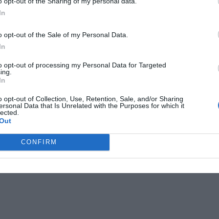
o opt-out of the Sharing of my personal data.
straffet för brotten som skall ha varit
In
 kommun till fängelse i två år och tre
drygt 200 000 kronor i skadestånd till elva
o opt-out of the Sale of my Personal Data.
In
to opt-out of processing my Personal Data for Targeted
ANNONS
ing.
In
o opt-out of Collection, Use, Retention, Sale, and/or Sharing
ersonal Data that Is Unrelated with the Purposes for which it
lected.
ANNONS
Out
CONFIRM