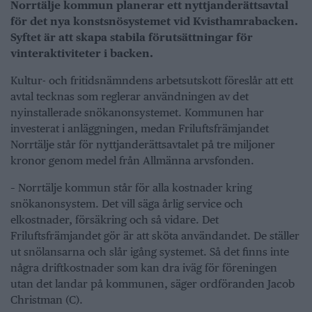
Norrtälje kommun planerar ett nyttjanderättsavtal
för det nya konstsnösystemet vid Kvisthamrabacken.
Syftet är att skapa stabila förutsättningar för
vinteraktiviteter i backen.
Kultur- och fritidsnämndens arbetsutskott föreslår att ett
avtal tecknas som reglerar användningen av det
nyinstallerade snökanonsystemet. Kommunen har
investerat i anläggningen, medan Friluftsfrämjandet
Norrtälje står för nyttjanderättsavtalet på tre miljoner
kronor genom medel från Allmänna arvsfonden.
– Norrtälje kommun står för alla kostnader kring
snökanonsystem. Det vill säga årlig service och
elkostnader, försäkring och så vidare. Det
Friluftsfrämjandet gör är att sköta användandet. De ställer
ut snölansarna och slår igång systemet. Så det finns inte
några driftkostnader som kan dra iväg för föreningen
utan det landar på kommunen, säger ordföranden Jacob
Christman (C).