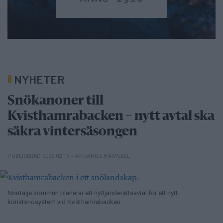
NYHETER
Snökanoner till
Kvisthamrabacken – nytt avtal ska
säkra vintersäsongen
– AV DANIEL RÄMSELL
PUBLICERAD 2026-02-16
Norrtälje kommun planerar ett nyttjanderättsavtal för ett nytt
konstsnösystem vid Kvisthamrabacken.