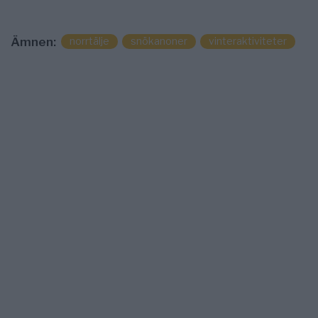
norrtälje
snökanoner
vinteraktiviteter
Ämnen: