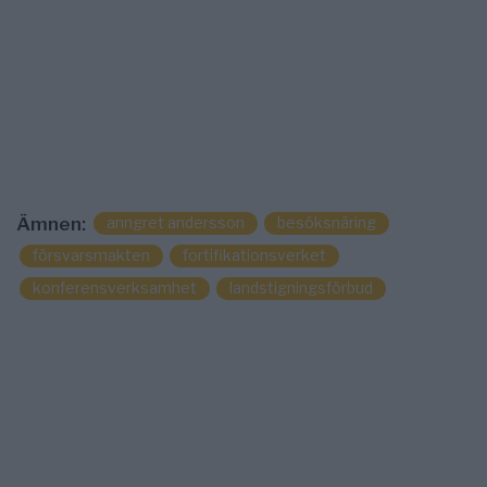
anngret andersson
besöksnäring
Ämnen:
försvarsmakten
fortifikationsverket
konferensverksamhet
landstigningsförbud