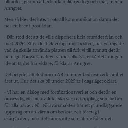
tillmötes, genom att erbjuda militären logi och mat, menar
Anngret.
Men så blev det inte. Trots all kommunikation damp det
ner ett brev i postlådan.
- Där stod det att de ville disponera hela området från och
med 2026. Efter det fick vi inga mer besked, när vi frågade
vad de skulle använda platsen till fick vi till svar att det är
hemligt. Försvarsmakten vinner alla tvister så det är ingen
idé att ta det här vidare, förklarar Anngret.
Det betyder att Söderarm AB kommer bedriva verksamhet
året ut. Hur det ska bli under 2025 är i dagsläget oklart.
- Vi har en dialog med fortfikationsverket och det är en
ömsesidig vilja att avslutet ska vara ett upplägg som är bra
för alla parter. För Försvarsmakten har ett grundläggande
uppdrag om att värna om bofasta och företag i
skärgården, men det känns inte som att de följer det.