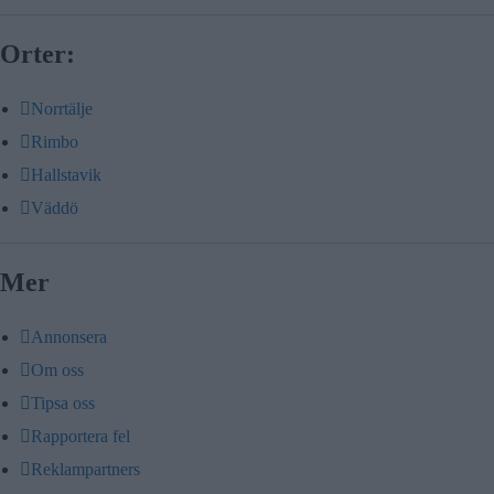
Orter:
Norrtälje
Rimbo
Hallstavik
Väddö
Mer
Annonsera
Om oss
Tipsa oss
Rapportera fel
Reklampartners