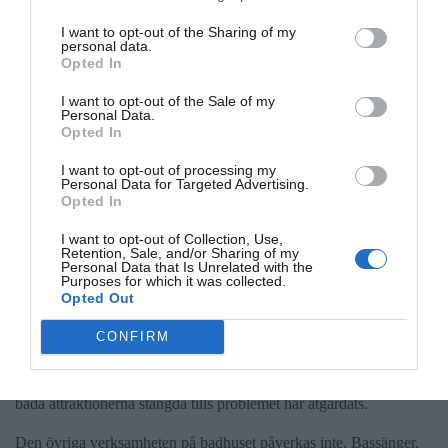
I want to opt-out of the Sharing of my
personal data.
Opted In
I want to opt-out of the Sale of my
Personal Data.
Opted In
I want to opt-out of processing my
Personal Data for Targeted Advertising.
Opted In
I want to opt-out of Collection, Use,
Lyssna
Retention, Sale, and/or Sharing of my
Personal Data that Is Unrelated with the
Besökare på Norrtälje badhus får tills vidare klara sig utan
Purposes for which it was collected.
vattenrutschkanan och hopplagunen. Båda attraktionerna
Opted Out
har stängts av på grund av glassplitter
CONFIRM
Enligt Norrtälje kommun har glassplitter upptäckts i anslutning till
vattenrutschkanan och hopplagunen. Av säkerhetsskäl hålls därför
båda attraktionerna stängda tills problemet har åtgärdats.
Den övriga verksamheten på badhuset påverkas inte. Bassänger,