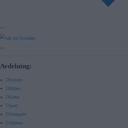
Avdelning:
Nyheter
Blåljus
Kultur
Sport
Näringsliv
Opinion