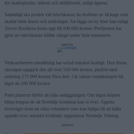
för skadegörelse, inbrott och stöldförsök, enligt ägarna.
Samtidigt ska poolen vid rutschkanan ha drabbats av läckage som
skadat både linern och underlaget. Att lägga en ny liner kan enligt
Trevor Buultjens kosta upp till 100 000 kronor. Problemen har
gjort att rutschkanan hållits stängd under hela sommaren.
ANNONS
Verksamhetens omsättning har också minskat kraftigt. Den första
säsongen uppgick den till över 550 000 kronor, jämfört med
omkring 275 000 kronor förra året. I år väntas omsättningen bli
lägre än 100 000 kronor.
Paret planerar därför att sälja anläggningen. Om ingen köpare
hittas hoppas de att Norrtälje kommun kan ta över. Ägarna
överväger även att söka volontärer som kan hjälpa till att hålla
uppsikt över området kvällstid, rapporterar Norrtelje Tidning.
ANNONS