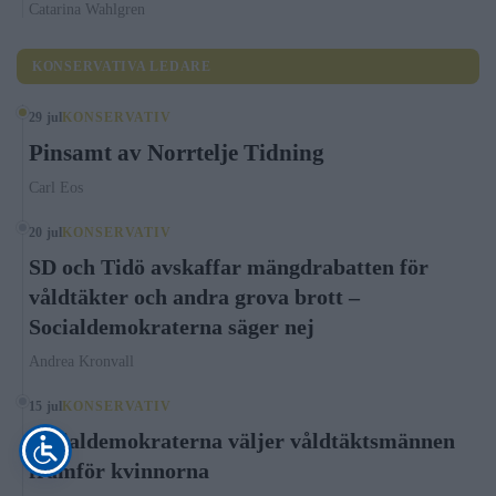
Catarina Wahlgren
KONSERVATIVA LEDARE
29 jul
KONSERVATIV
Pinsamt av Norrtelje Tidning
Carl Eos
20 jul
KONSERVATIV
SD och Tidö avskaffar mängdrabatten för
våldtäkter och andra grova brott –
Socialdemokraterna säger nej
Andrea Kronvall
15 jul
KONSERVATIV
Socialdemokraterna väljer våldtäktsmännen
framför kvinnorna