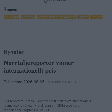
Ämnen:
kommun
Norrtälje
skorstensfejarmästare
Sotare
Varning
Nyheter
Norrtäljereporter vinner
internationellt pris
Publicerad 2026-08-05
– AV TOBBE RYDSHEIM
SVT-reportern Tomas Blideman har tilldelats ett internationellt
journalistpris för ett nyhetsinslag om Sjöfartsverkets
räddningshelikopter. FOTO: SVT