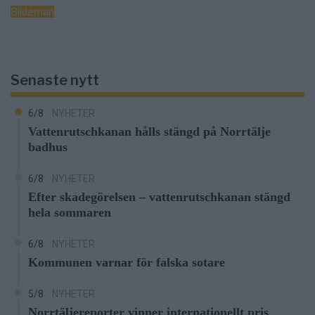
Blideman
Senaste nytt
6/8
NYHETER
Vattenrutschkanan hålls stängd på Norrtälje
badhus
6/8
NYHETER
Efter skadegörelsen – vattenrutschkanan stängd
hela sommaren
6/8
NYHETER
Kommunen varnar för falska sotare
5/8
NYHETER
Norrtäljereporter vinner internationellt pris