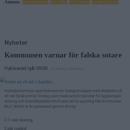
Ämnen:
lommarbadet
Norrtälje
Rutchkana
skadegörelse
Nyheter
Kommunen varnar för falska sotare
Publicerad Igår 09:00
– AV DANIEL RÄMSELL
Norrtälje kommun uppmärksammar fastighetsägare med eldstäder på
att det förekommer företag som marknadsför tjänster för lagstadgad
sotning och brandskyddskontroll utan att ha uppdrag från kommunen.
BILD: Bilden är AI-genererad genom Ahody.
1 min läsning
Link copied