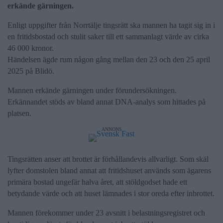
erkände gärningen.
Enligt uppgifter från Norrtälje tingsrätt ska mannen ha tagit sig in i
en fritidsbostad och stulit saker till ett sammanlagt värde av cirka
46 000 kronor.
Händelsen ägde rum någon gång mellan den 23 och den 25 april
2025 på Blidö.
Mannen erkände gärningen under förundersökningen.
Erkännandet stöds av bland annat DNA-analys som hittades på
platsen.
ANNONS
Tingsrätten anser att brottet är förhållandevis allvarligt. Som skäl
lyfter domstolen bland annat att fritidshuset används som ägarens
primära bostad ungefär halva året, att stöldgodset hade ett
betydande värde och att huset lämnades i stor oreda efter inbrottet.
Mannen förekommer under 23 avsnitt i belastningsregistret och