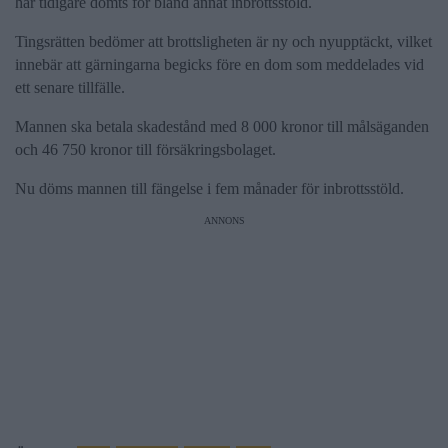
har tidigare dömts för bland annat inbrottsstöld.
Tingsrätten bedömer att brottsligheten är ny och nyupptäckt, vilket
innebär att gärningarna begicks före en dom som meddelades vid
ett senare tillfälle.
Mannen ska betala skadestånd med 8 000 kronor till målsäganden
och 46 750 kronor till försäkringsbolaget.
Nu döms mannen till fängelse i fem månader för inbrottsstöld.
ANNONS