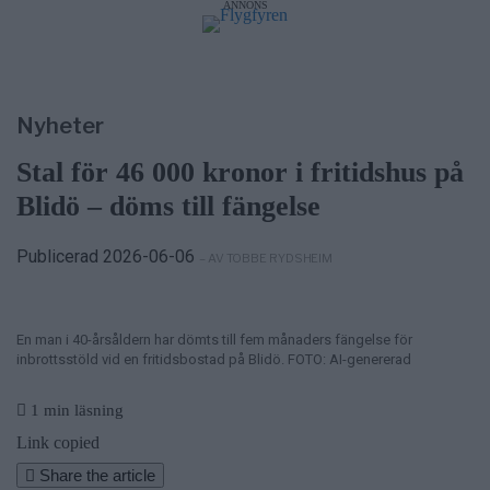
ANNONS
internationellt pris
4/8
NYHETER
—
Stulen bil hittad i Hallstavik –
kvinna gripen
6/8
NYHETER
—
Vattenrutschkanan hålls
stängd på Norrtälje badhus
Nyheter
Stal för 46 000 kronor i fritidshus på
Blidö – döms till fängelse
Publicerad 2026-06-06
– AV TOBBE RYDSHEIM
En man i 40-årsåldern har dömts till fem månaders fängelse för
inbrottsstöld vid en fritidsbostad på Blidö. FOTO: AI-genererad
1 min läsning
Link copied
Share the article