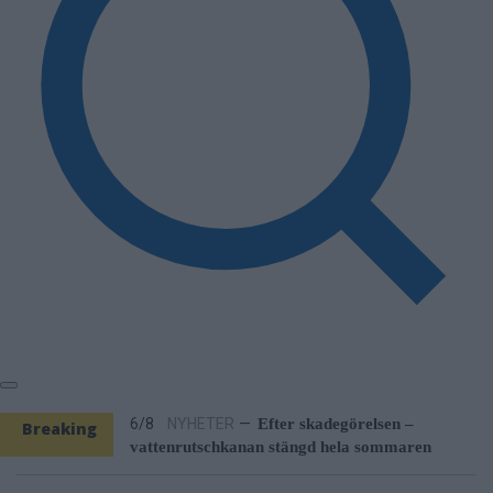
4/8
NYHETER
—
Stulen bil hittad i Hallstavik –
kvinna gripen
6/8
NYHETER
—
Vattenrutschkanan hålls
stängd på Norrtälje badhus
6/8
NYHETER
—
Efter skadegörelsen –
vattenrutschkanan stängd hela sommaren
Breaking
6/8
NYHETER
—
Kommunen varnar för falska
sotare
News
5/8
NYHETER
—
Norrtäljereporter vinner