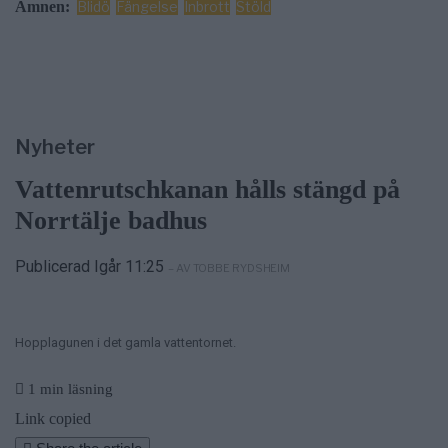
Ämnen:
Blidö
Fängelse
Inbrott
Stöld
Nyheter
Vattenrutschkanan hålls stängd på
Norrtälje badhus
Publicerad Igår 11:25
– AV TOBBE RYDSHEIM
Hopplagunen i det gamla vattentornet.
1 min läsning
Link copied