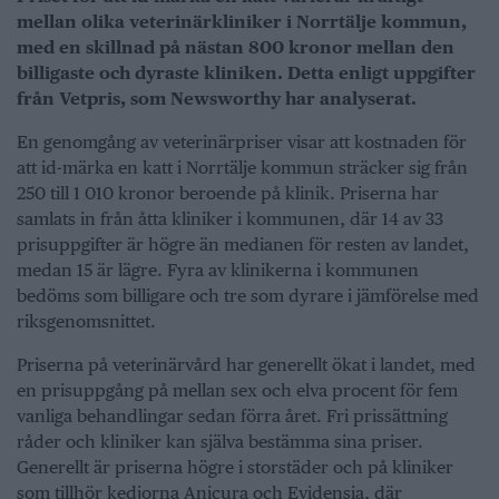
mellan olika veterinärkliniker i Norrtälje kommun,
med en skillnad på nästan 800 kronor mellan den
billigaste och dyraste kliniken. Detta enligt uppgifter
från Vetpris, som Newsworthy har analyserat.
En genomgång av veterinärpriser visar att kostnaden för
att id-märka en katt i Norrtälje kommun sträcker sig från
250 till 1 010 kronor beroende på klinik. Priserna har
samlats in från åtta kliniker i kommunen, där 14 av 33
prisuppgifter är högre än medianen för resten av landet,
medan 15 är lägre. Fyra av klinikerna i kommunen
bedöms som billigare och tre som dyrare i jämförelse med
riksgenomsnittet.
Priserna på veterinärvård har generellt ökat i landet, med
en prisuppgång på mellan sex och elva procent för fem
vanliga behandlingar sedan förra året. Fri prissättning
råder och kliniker kan själva bestämma sina priser.
Generellt är priserna högre i storstäder och på kliniker
som tillhör kedjorna Anicura och Evidensia, där