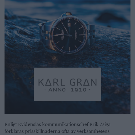
Enligt Evidensias kommunikationschef Erik Zsiga
förklaras prisskillnaderna ofta av verksamhetens