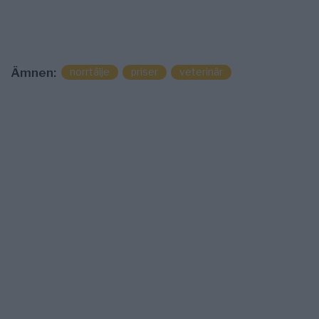
norrtälje
priser
veterinär
Ämnen: