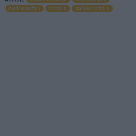
marknadsafton
norrtälje
trafiken norrtälje