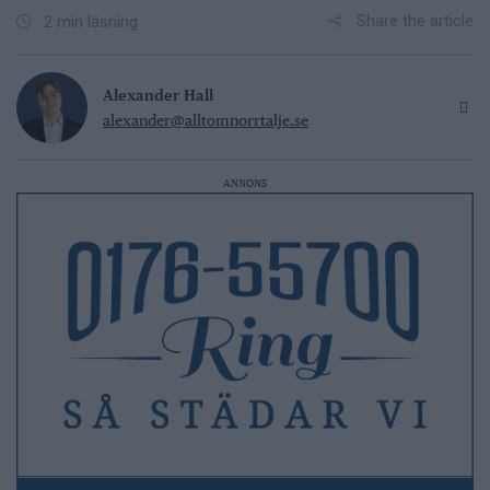
Share the article
2 min läsning
Alexander Hall
alexander@alltomnorrtalje.se
ANNONS