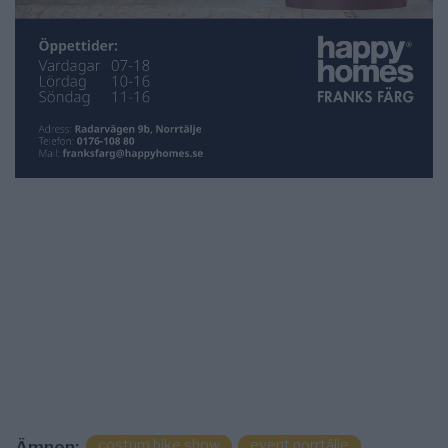
costum bike show
event norrtälje
Ämnen: