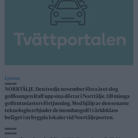
Lyssna
annons
NORRTÄLJE. Den tredje november förra året slog
golfloungen Ruff upp sina dörrar i Norrtälje, till många
golfentusiasters förtjusning. Med hjälp av den senaste
teknologin erbjuder de inomhusgolf i världsklass
beläget i nybyggda lokaler vid Norrtäljeporten.
annons
annons