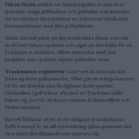
Vid en första
anblick ser inomhusgolfen ut som ett tv-
spel med riktiga golfklubbor och golfbollar som konsoler,
vid en närmare titt exponeras en avancerad teknik som
överensstämmer med äkta golfspelande.
Simon Darnell pekar på den kvadratiska dosan som står
en bit bort bakom spelaren och säger att den kallas för en
Trackman 4-simulator, vilken samverkar med den
projektor som spelaren skjuter golfbollen emot.
-Trackmanen registrerar
i stort sett all data man kan
tänka sig inom golfspelandet, vilket gör att många kommer
hit för att utveckla sina färdigheter inom sporten.
Världseliten i golf tränar ofta med en Trackman ställd
bakom sig, just för att kunna komma åt dessa siffror och
förfina tekniken.
Darnell förklarar att en av de viktigaste grundpelarna i
Ruffs koncept är att allt runtomkring själva spelandet ska
vara minst lika tilltalande som sporten i sig.