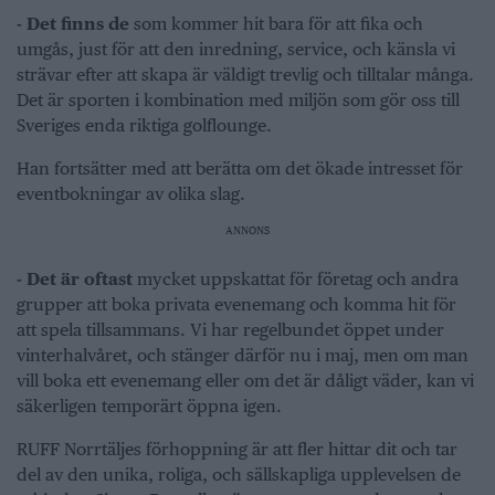
- Det finns de
som kommer hit bara för att fika och
umgås, just för att den inredning, service, och känsla vi
strävar efter att skapa är väldigt trevlig och tilltalar många.
Det är sporten i kombination med miljön som gör oss till
Sveriges enda riktiga golflounge.
Han fortsätter med att berätta om det ökade intresset för
eventbokningar av olika slag.
ANNONS
- Det är oftast
mycket uppskattat för företag och andra
grupper att boka privata evenemang och komma hit för
att spela tillsammans. Vi har regelbundet öppet under
vinterhalvåret, och stänger därför nu i maj, men om man
vill boka ett evenemang eller om det är dåligt väder, kan vi
säkerligen temporärt öppna igen.
RUFF Norrtäljes förhoppning är att fler hittar dit och tar
del av den unika, roliga, och sällskapliga upplevelsen de