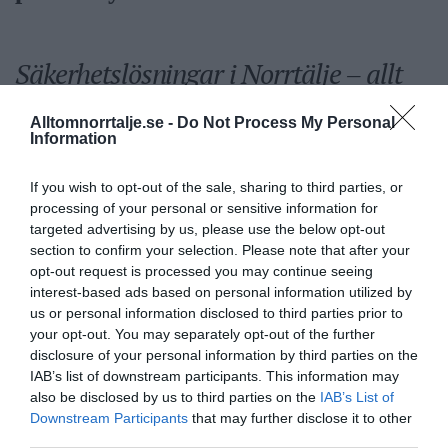
Säkerhetslösningar i Norrtälje – allt
fler väljer inbrottslarm,
kameraövervakning och passersystem
Alltomnorrtalje.se -
Do Not Process My Personal
Information
Sport
If you wish to opt-out of the sale, sharing to third parties, or
processing of your personal or sensitive information for
targeted advertising by us, please use the below opt-out
section to confirm your selection. Please note that after your
Rospiggarna laddar för
opt-out request is processed you may continue seeing
hemmamatch mot serieledarna
interest-based ads based on personal information utilized by
us or personal information disclosed to third parties prior to
your opt-out. You may separately opt-out of the further
disclosure of your personal information by third parties on the
BKV går med i nytt fotbollsnätverk
IAB’s list of downstream participants. This information may
also be disclosed by us to third parties on the
IAB’s List of
med AIK
Downstream Participants
that may further disclose it to other
third parties.