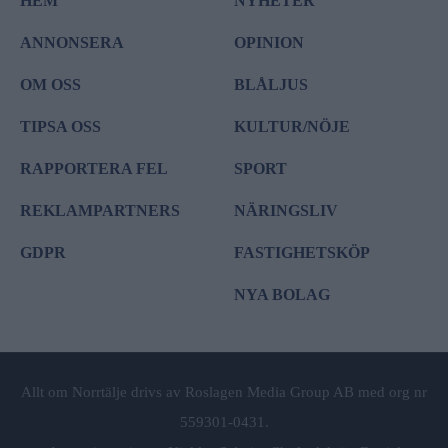
HEM
NYHETER
ANNONSERA
OPINION
OM OSS
BLÅLJUS
TIPSA OSS
KULTUR/NÖJE
RAPPORTERA FEL
SPORT
REKLAMPARTNERS
NÄRINGSLIV
GDPR
FASTIGHETSKÖP
NYA BOLAG
Allt om Norrtälje drivs av Roslagen Media Group AB med org nr
559301-0431.