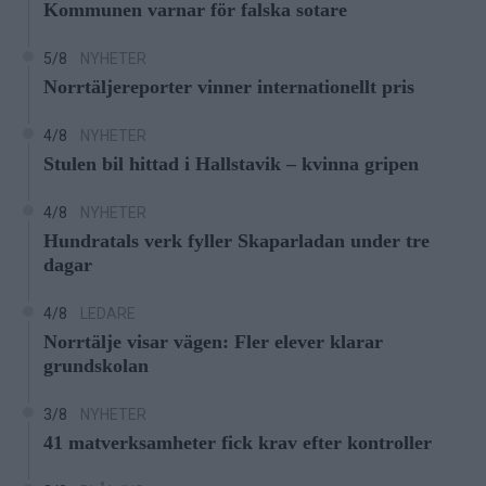
Kommunen varnar för falska sotare
5/8
NYHETER
Norrtäljereporter vinner internationellt pris
4/8
NYHETER
Stulen bil hittad i Hallstavik – kvinna gripen
4/8
NYHETER
Hundratals verk fyller Skaparladan under tre
dagar
4/8
LEDARE
Norrtälje visar vägen: Fler elever klarar
grundskolan
3/8
NYHETER
41 matverksamheter fick krav efter kontroller