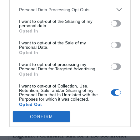
Personal Data Processing Opt Outs
Rospiggarna tog ny seger: "Hoppas
I want to opt-out of the Sharing of my
vi kan göra underverk"
personal data.
Opted In
Senaste fastighetsköp
I want to opt-out of the Sale of my
Personal Data.
Opted In
28/4
FASTIGHETSKÖP
Fritidshus på Vätö såld för 1 895 000 kronor
I want to opt-out of processing my
Personal Data for Targeted Advertising.
Opted In
20/4
FASTIGHETSKÖP
Lägenhet på Grossgärdet såld för 1 550 000
I want to opt-out of Collection, Use,
Retention, Sale, and/or Sharing of my
kronor
Personal Data that Is Unrelated with the
Purposes for which it was collected.
Opted Out
5/4
FASTIGHETSKÖP
Lägenhet i Färsna såld för 2 100 000 kronor
CONFIRM
5/4
FASTIGHETSKÖP
Lägenhet i Gransäter såld för 1 150 000 kronor