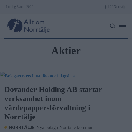
Skip
☀️
Lördag 8 aug. 2026
19° Norrtälje
to
content
Aktier
Dovander Holding AB startar
verksamhet inom
värdepappersförvaltning i
Norrtälje
NORRTÄLJE
Nya bolag i Norrtälje kommun