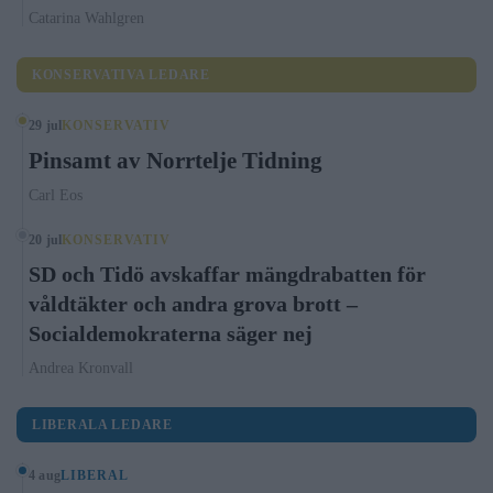
Catarina Wahlgren
KONSERVATIVA LEDARE
29 jul
KONSERVATIV
Pinsamt av Norrtelje Tidning
Carl Eos
20 jul
KONSERVATIV
SD och Tidö avskaffar mängdrabatten för
våldtäkter och andra grova brott –
Socialdemokraterna säger nej
Andrea Kronvall
LIBERALA LEDARE
4 aug
LIBERAL