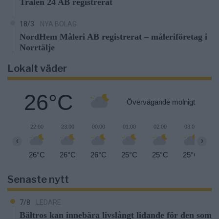
Trålen 24 AB registrerat
18/3
NYA BOLAG
NordHem Måleri AB registrerat – måleriföretag i
Norrtälje
Lokalt väder
26°C
Övervägande molnigt
22:00
23:00
00:00
01:00
02:00
03:00
0
‹
›
26°C
26°C
26°C
25°C
25°C
25°C
2
Senaste nytt
7/8
LEDARE
Bältros kan innebära livslångt lidande för den som