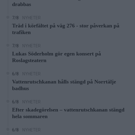
drabbas
7/8
NYHETER
Träd i körfältet på väg 276 - stor påverkan på
trafiken
7/8
NYHETER
Lukas Söderholm gör egen konsert på
Roslagsteatern
6/8
NYHETER
Vattenrutschkanan hålls stängd på Norrtälje
badhus
6/8
NYHETER
Efter skadegörelsen – vattenrutschkanan stängd
hela sommaren
6/8
NYHETER