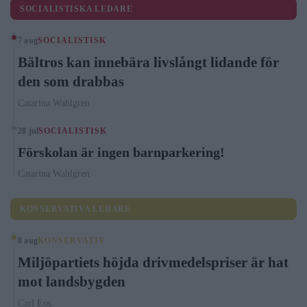
SOCIALISTISKA LEDARE
7 aug
SOCIALISTISK
Bältros kan innebära livslångt lidande för
den som drabbas
Catarina Wahlgren
28 jul
SOCIALISTISK
Förskolan är ingen barnparkering!
Catarina Wahlgren
KONSERVATIVA LEDARE
8 aug
KONSERVATIV
Miljöpartiets höjda drivmedelspriser är hat
mot landsbygden
Carl Eos