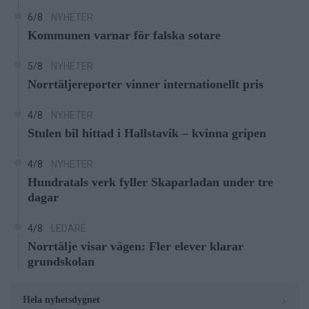
6/8
NYHETER
Kommunen varnar för falska sotare
5/8
NYHETER
Norrtäljereporter vinner internationellt pris
4/8
NYHETER
Stulen bil hittad i Hallstavik – kvinna gripen
4/8
NYHETER
Hundratals verk fyller Skaparladan under tre
dagar
4/8
LEDARE
Norrtälje visar vägen: Fler elever klarar
grundskolan
›
Hela nyhetsdygnet