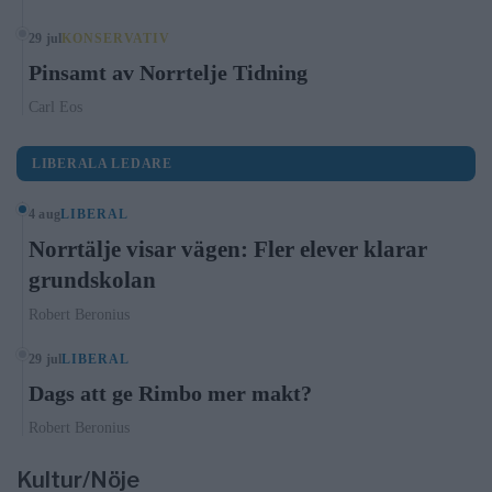
29 jul
KONSERVATIV
Pinsamt av Norrtelje Tidning
Carl Eos
LIBERALA LEDARE
4 aug
LIBERAL
Norrtälje visar vägen: Fler elever klarar
grundskolan
Robert Beronius
29 jul
LIBERAL
Dags att ge Rimbo mer makt?
Robert Beronius
Kultur/Nöje