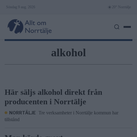
Skip
☀️
Söndag 9 aug. 2026
20° Norrtälje
to
content
alkohol
Här säljs alkohol direkt från
producenten i Norrtälje
NORRTÄLJE
Tre verksamheter i Norrtälje kommun har
tillstånd