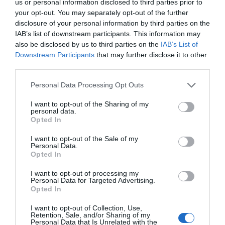
us or personal information disclosed to third parties prior to
Rospiggarna laddar för
your opt-out. You may separately opt-out of the further
disclosure of your personal information by third parties on the
hemmamatch mot serieledarna
IAB’s list of downstream participants. This information may
also be disclosed by us to third parties on the
IAB’s List of
Downstream Participants
that may further disclose it to other
third parties.
BKV går med i nytt fotbollsnätverk
med AIK
Personal Data Processing Opt Outs
I want to opt-out of the Sharing of my
personal data.
Opted In
Rospiggarna tog ny seger: "Hoppas
I want to opt-out of the Sale of my
vi kan göra underverk"
Personal Data.
Opted In
Senaste fastighetsköp
I want to opt-out of processing my
Personal Data for Targeted Advertising.
Opted In
28/4
FASTIGHETSKÖP
Fritidshus på Vätö såld för 1 895 000 kronor
I want to opt-out of Collection, Use,
Retention, Sale, and/or Sharing of my
Personal Data that Is Unrelated with the