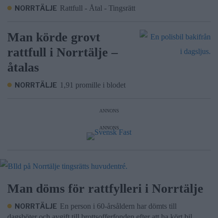
NORRTÄLJE
Rattfull - Åtal - Tingsrätt
Man körde grovt
rattfull i Norrtälje –
åtalas
NORRTÄLJE
1,91 promille i blodet
ANNONS
ANNONS
Man döms för rattfylleri i Norrtälje
NORRTÄLJE
En person i 60-årsåldern har dömts till
dagsböter och avgift till brottsofferfonden efter att ha kört bil