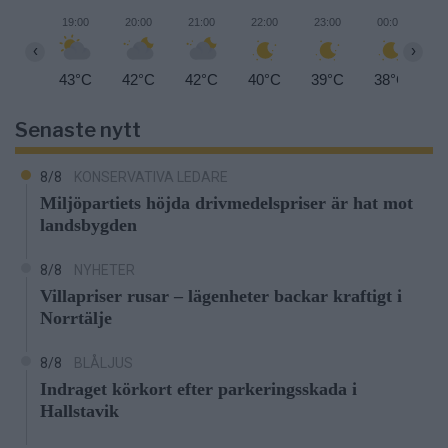
19:00
20:00
21:00
22:00
23:00
00:00
0
‹
›
43°C
42°C
42°C
40°C
39°C
38°C
3
Senaste nytt
8/8
KONSERVATIVA LEDARE
Miljöpartiets höjda drivmedelspriser är hat mot
landsbygden
8/8
NYHETER
Villapriser rusar – lägenheter backar kraftigt i
Norrtälje
8/8
BLÅLJUS
Indraget körkort efter parkeringsskada i
Hallstavik