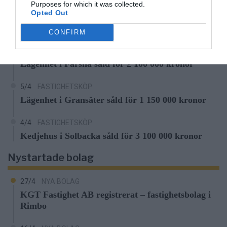
20/4
FASTIGHETSKÖP
Purposes for which it was collected.
Opted Out
Lägenhet på Grossgärdet såld för 1 550 000
kronor
CONFIRM
5/4
FASTIGHETSKÖP
Lägenhet i Färsna såld för 2 100 000 kronor
5/4
FASTIGHETSKÖP
Lägenhet i Gransäter såld för 1 150 000 kronor
4/4
FASTIGHETSKÖP
Kedjehus i Solbacka såld för 3 100 000 kronor
Nystartade bolag
27/4
NYA BOLAG
KGT Fastighet AB registrerat – fastighetsbolag i
Rimbo