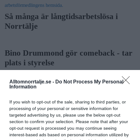
Så många är långtidsarbetslösa i
Norrtälje
Bino Drummond gör comeback - tar
plats i styrelse
Alltomnorrtalje.se -
Do Not Process My Personal
Säkerhetslösningar i Norrtälje – allt
Information
fler väljer inbrottslarm,
If you wish to opt-out of the sale, sharing to third parties, or
kameraövervakning och passersystem
processing of your personal or sensitive information for
targeted advertising by us, please use the below opt-out
Sport
section to confirm your selection. Please note that after your
opt-out request is processed you may continue seeing
interest-based ads based on personal information utilized by