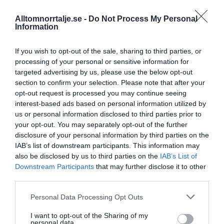
16/4
NYA BOLAG
Panthalassa Åre AB registrerat –
Alltomnorrtalje.se -
Do Not Process My Personal
Information
fastighetsförvaltning i Yxlan
25/3
NYA BOLAG
If you wish to opt-out of the sale, sharing to third parties, or
processing of your personal or sensitive information for
Nytt fastighetsförvaltningsbolag registerat i
targeted advertising by us, please use the below opt-out
Norrtälje
section to confirm your selection. Please note that after your
opt-out request is processed you may continue seeing
25/3
NYA BOLAG
interest-based ads based on personal information utilized by
Trålen 24 AB registrerat
us or personal information disclosed to third parties prior to
your opt-out. You may separately opt-out of the further
18/3
NYA BOLAG
disclosure of your personal information by third parties on the
NordHem Måleri AB registrerat –
IAB’s list of downstream participants. This information may
måleriföretag i Norrtälje
also be disclosed by us to third parties on the
IAB’s List of
Downstream Participants
that may further disclose it to other
Lokalt väder
third parties.
Personal Data Processing Opt Outs
43°C
Klart
I want to opt-out of the Sharing of my
personal data.