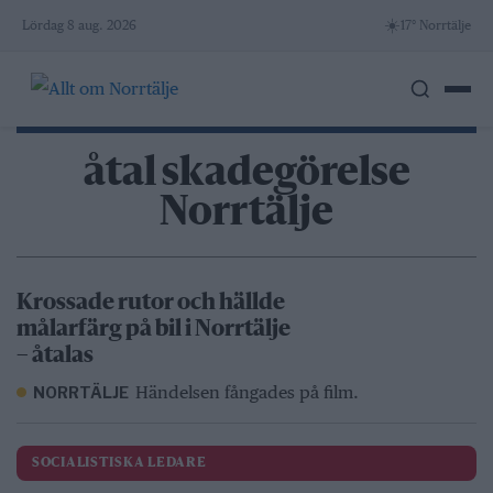
Skip
☀️
Lördag 8 aug. 2026
17° Norrtälje
to
content
åtal skadegörelse
Norrtälje
Krossade rutor och hällde
målarfärg på bil i Norrtälje
– åtalas
Händelsen fångades på film.
NORRTÄLJE
SOCIALISTISKA LEDARE