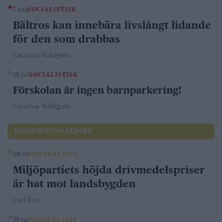
7 aug
SOCIALISTISK
Bältros kan innebära livslångt lidande
för den som drabbas
Catarina Wahlgren
28 jul
SOCIALISTISK
Förskolan är ingen barnparkering!
Catarina Wahlgren
KONSERVATIVA LEDARE
08:10
KONSERVATIV
Miljöpartiets höjda drivmedelspriser
är hat mot landsbygden
Carl Eos
29 jul
KONSERVATIV