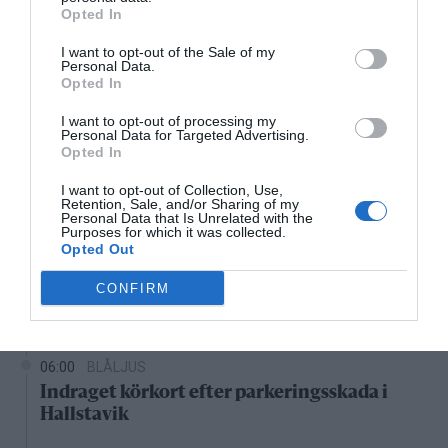
Opted In
13:00
14:00
15:00
16:00
17:00
18:00
1
I want to opt-out of the Sale of my
‹
›
Personal Data.
43°C
44°C
44°C
44°C
44°C
43°C
4
Opted In
I want to opt-out of processing my
Senaste nytt
Personal Data for Targeted Advertising.
Opted In
08:10
KONSERVATIVA LEDARE
I want to opt-out of Collection, Use,
Retention, Sale, and/or Sharing of my
Miljöpartiets höjda drivmedelspriser är hat
Personal Data that Is Unrelated with the
mot landsbygden
Purposes for which it was collected.
Opted Out
07:00
NYHETER
CONFIRM
Villapriser rusar – lägenheter backar kraftigt
i Norrtälje
06:00
BLÅLJUS
Indraget körkort efter parkeringsskada i
Hallstavik