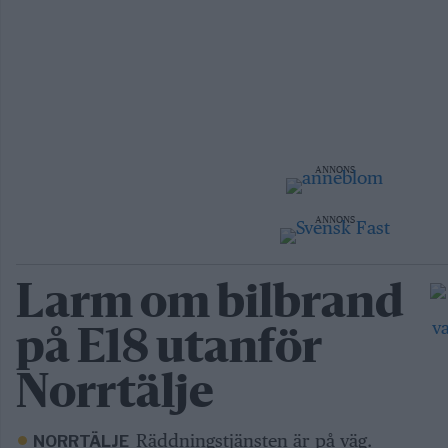
ANNONS
ANNONS
Larm om bilbrand
på E18 utanför
Norrtälje
Räddningstjänsten är på väg.
NORRTÄLJE