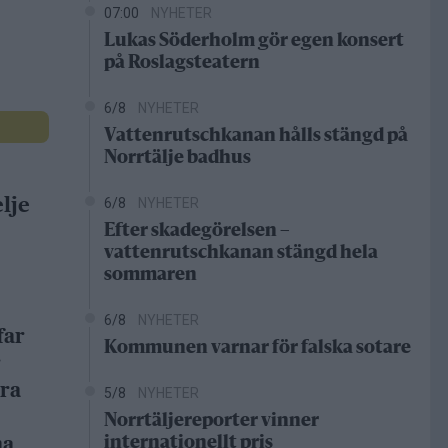
07:00
NYHETER
Lukas Söderholm gör egen konsert
på Roslagsteatern
6/8
NYHETER
Vattenrutschkanan hålls stängd på
Norrtälje badhus
lje
6/8
NYHETER
Efter skadegörelsen –
vattenrutschkanan stängd hela
sommaren
6/8
NYHETER
far
Kommunen varnar för falska sotare
r
dra
5/8
NYHETER
Norrtäljereporter vinner
na
internationellt pris