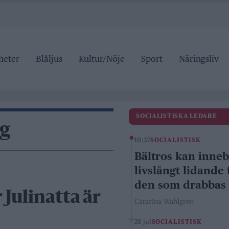
heter
Blåljus
Kultur/Nöje
Sport
Näringsliv
SOCIALISTISKA LEDARE
ng
10:37
SOCIALISTISK
Bältros kan inne
livslångt lidande 
den som drabbas
 Julinatta är
Catarina Wahlgren
28 jul
SOCIALISTISK