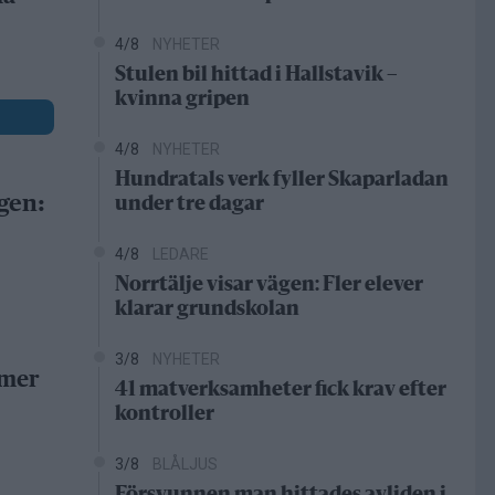
4/8
NYHETER
Stulen bil hittad i Hallstavik –
kvinna gripen
4/8
NYHETER
Hundratals verk fyller Skaparladan
gen:
under tre dagar
4/8
LEDARE
Norrtälje visar vägen: Fler elever
klarar grundskolan
3/8
NYHETER
 mer
41 matverksamheter fick krav efter
kontroller
3/8
BLÅLJUS