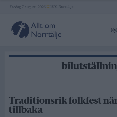
Skip
18°C Norrtälje
Fredag 7 augusti 2026
to
content
Ny
bilutställni
Traditionsrik folkfest när
tillbaka