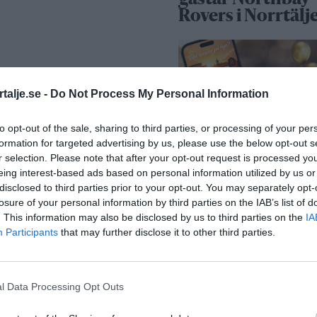
gästar Northbay
Rovers i Norrtälj
talje.se -
Do Not Process My Personal Information
to opt-out of the sale, sharing to third parties, or processing of your per
”Vad händer på b
formation for targeted advertising by us, please use the below opt-out s
passerar 50 000
r selection. Please note that after your opt-out request is processed y
medlemmar
eing interest-based ads based on personal information utilized by us or
disclosed to third parties prior to your opt-out. You may separately opt-
losure of your personal information by third parties on the IAB’s list of
Näringsliv
. This information may also be disclosed by us to third parties on the
IA
Participants
that may further disclose it to other third parties.
l Data Processing Opt Outs