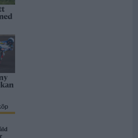
tt
 med
 ny
 kan
köp
åld
r