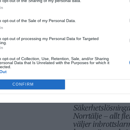
o opt-out of the Sharing of my personal data.
Så många är
In
långtidsarbetslös
Norrtälje
o opt-out of the Sale of my Personal Data.
In
to opt-out of processing my Personal Data for Targeted
Bino Drummond
ing.
In
comeback - tar pla
styrelse
o opt-out of Collection, Use, Retention, Sale, and/or Sharing
ersonal Data that Is Unrelated with the Purposes for which it
lected.
Out
CONFIRM
Säkerhetslösninga
Norrtälje – allt fle
väljer inbrottslar