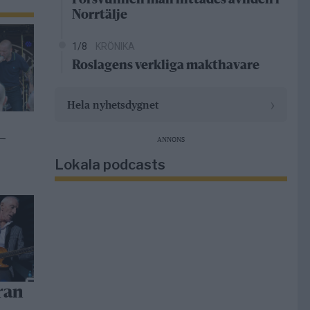
Försvunnen man hittades avliden i
Norrtälje
1/8
KRÖNIKA
Roslagens verkliga makthavare
›
Hela nyhetsdygnet
–
ANNONS
Lokala podcasts
ran