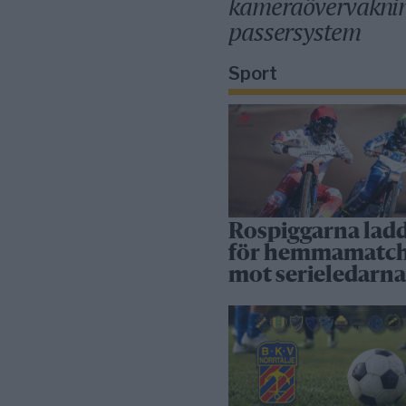
kameraövervakni
passersystem
Sport
Rospiggarna lad
för hemmamatc
mot serieledarn