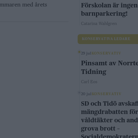
sommaren med årets
Förskolan är ingen
barnparkering!
Catarina Wahlgren
KONSERVATIVA LEDARE
29 jul
KONSERVATIV
Pinsamt av Norrte
Tidning
Carl Eos
20 jul
KONSERVATIV
SD och Tidö avskaf
mängdrabatten fö
våldtäkter och an
grova brott –
Socialdemokrater