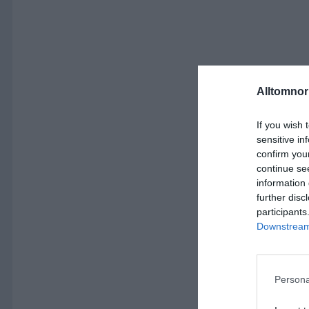
Alltomnorr
If you wish 
sensitive in
confirm you
continue se
information 
further disc
participants
Downstream 
Persona