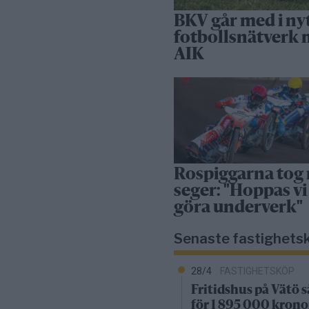
BKV går med i ny
fotbollsnätverk
AIK
Rospiggarna tog
seger: "Hoppas vi
göra underverk"
Senaste fastighets
28/4
FASTIGHETSKÖP
Fritidshus på Vätö s
för 1 895 000 krono