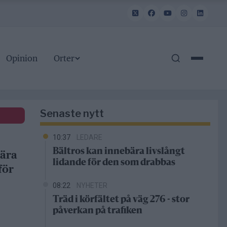
Opinion
Orter
Senaste nytt
10:37
LEDARE
Bältros kan innebära livslångt
bära
lidande för den som drabbas
för
08:22
NYHETER
Träd i körfältet på väg 276 - stor
påverkan på trafiken