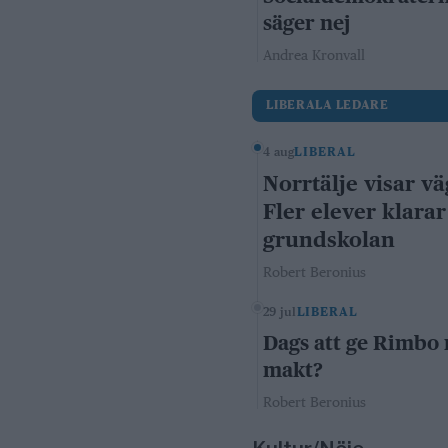
säger nej
Andrea Kronvall
LIBERALA LEDARE
4 aug
LIBERAL
Norrtälje visar vä
Fler elever klarar
grundskolan
Robert Beronius
29 jul
LIBERAL
Dags att ge Rimbo
makt?
Robert Beronius