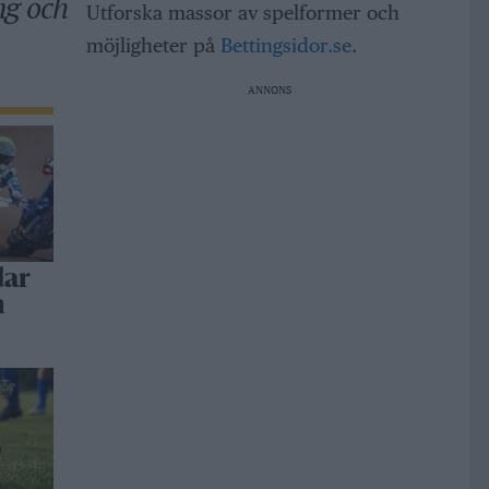
ng och
Utforska massor av spelformer och
möjligheter på
Bettingsidor.se
.
ANNONS
dar
h
a