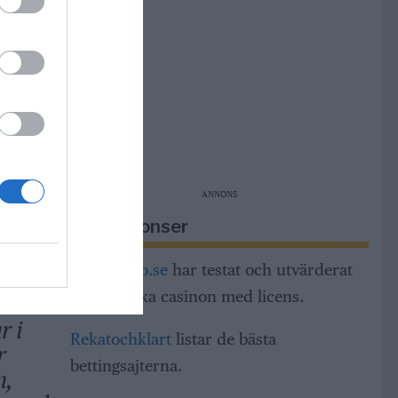
a i
 gör
ts i
ANNONS
Riksannonser
Casinorino.se
har testat och utvärderat
alla svenska casinon med licens.
r i
Rekatochklart
listar de bästa
r
bettingsajterna.
m,