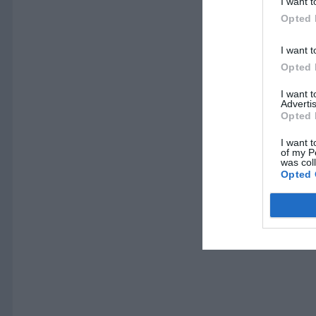
I want t
Opted 
I want t
Opted 
I want 
Advertis
Opted 
I want t
of my P
was col
Opted 