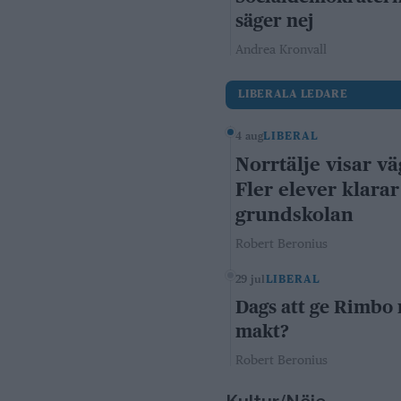
säger nej
Andrea Kronvall
LIBERALA LEDARE
4 aug
LIBERAL
Norrtälje visar vä
Fler elever klarar
grundskolan
Robert Beronius
29 jul
LIBERAL
Dags att ge Rimbo
makt?
Robert Beronius