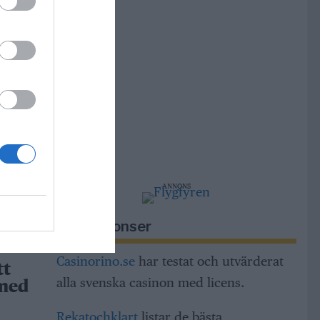
r i
r
m,
ng och
dar
ANNONS
h
a
Riksannonser
Casinorino.se
har testat och utvärderat
tt
alla svenska casinon med licens.
 med
Rekatochklart
listar de bästa