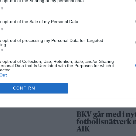
o opt-out of the Sharing of my personal data.
Säkerhetslösninga
In
Norrtälje – allt fle
väljer inbrottslar
o opt-out of the Sale of my Personal Data.
kameraövervakni
In
passersystem
to opt-out of processing my Personal Data for Targeted
ing.
In
Sport
o opt-out of Collection, Use, Retention, Sale, and/or Sharing
ersonal Data that Is Unrelated with the Purposes for which it
lected.
Out
Rospiggarna lad
för hemmamatc
CONFIRM
mot serieledarn
BKV går med i ny
fotbollsnätverk
AIK