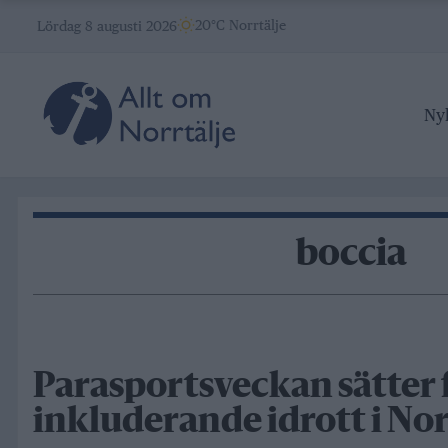
Skip
20°C Norrtälje
Lördag 8 augusti 2026
to
content
Ny
boccia
Parasportsveckan sätter 
inkluderande idrott i Nor