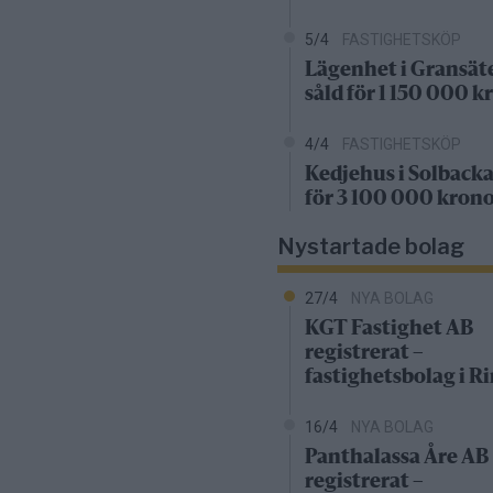
5/4
FASTIGHETSKÖP
Lägenhet i Gransät
såld för 1 150 000 k
4/4
FASTIGHETSKÖP
Kedjehus i Solbacka
för 3 100 000 kron
Nystartade bolag
27/4
NYA BOLAG
KGT Fastighet AB
registrerat –
fastighetsbolag i 
16/4
NYA BOLAG
Panthalassa Åre AB
registrerat –