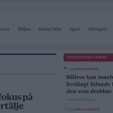
heter
Blåljus
Kultur/Nöje
Sport
Näringsliv
SOCIALISTISKA LEDARE
7 aug
SOCIALISTISK
Bältros kan inne
livslångt lidande 
den som drabbas
fokus på
Catarina Wahlgren
rtälje
28 jul
SOCIALISTISK