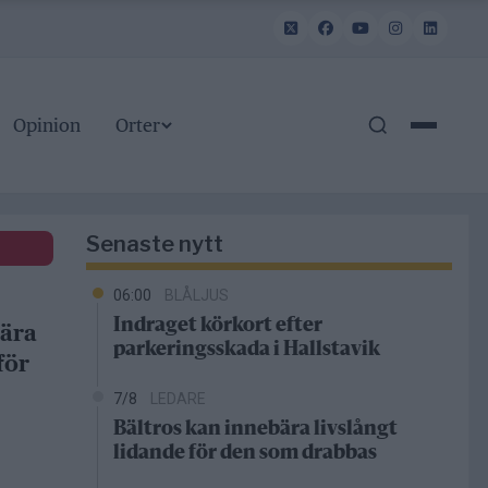
Opinion
Orter
Senaste nytt
06:00
BLÅLJUS
Indraget körkort efter
bära
parkeringsskada i Hallstavik
för
7/8
LEDARE
Bältros kan innebära livslångt
lidande för den som drabbas