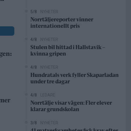
5/8
NYHETER
Norrtäljereporter vinner
internationellt pris
4/8
NYHETER
Stulen bil hittad i Hallstavik –
gen:
kvinna gripen
4/8
NYHETER
Hundratals verk fyller Skaparladan
under tre dagar
4/8
LEDARE
 mer
Norrtälje visar vägen: Fler elever
klarar grundskolan
3/8
NYHETER