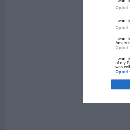
I want t
Opted 
I want t
Opted 
I want 
Advertis
Opted 
I want t
of my P
was col
Opted 