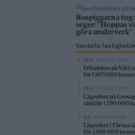
Rospiggarna tog
seger: ”Hoppas vi
göra underverk”
Senaste fastighets
28/4
FASTIGHETSKÖP
Fritidshus på Vätö s
för 1 895 000 krono
20/4
FASTIGHETSKÖP
Lägenhet på Grossg
såld för 1 550 000 
5/4
FASTIGHETSKÖP
Lägenhet i Färsna s
för 2 100 000 kron