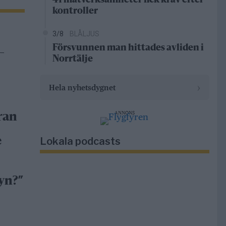
41 matverksamheter fick krav efter
kontroller
3/8
BLÅLJUS
Försvunnen man hittades avliden i
–
Norrtälje
›
Hela nyhetsdygnet
ANNONS
ran
Lokala podcasts
e
yn?”