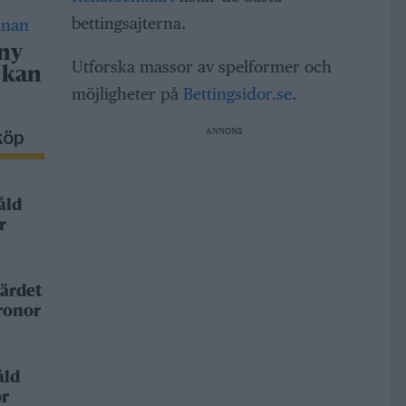
bettingsajterna.
 ny
Utforska massor av spelformer och
 kan
möjligheter på
Bettingsidor.se
.
ANNONS
köp
åld
r
ärdet
kronor
åld
or