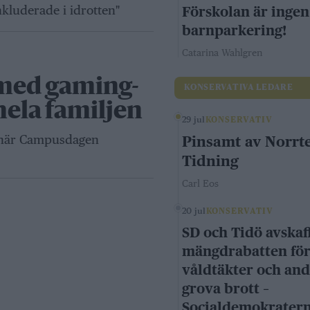
inkluderade i idrotten"
Förskolan är ingen
barnparkering!
Catarina Wahlgren
med gaming-
KONSERVATIVA LEDARE
hela familjen
29 jul
KONSERVATIV
en när Campusdagen
Pinsamt av Norrte
Tidning
Carl Eos
20 jul
KONSERVATIV
SD och Tidö avskaf
mängdrabatten fö
våldtäkter och an
grova brott –
Socialdemokrater