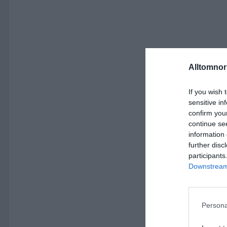
Alltomnorr
If you wish 
sensitive in
confirm you
continue se
information 
further disc
participants
Downstream 
Persona