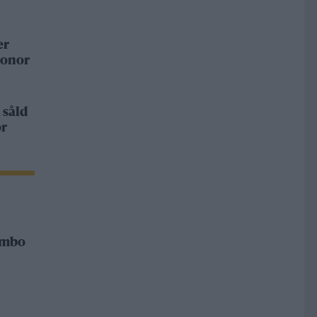
er
ronor
 såld
or
Rimbo