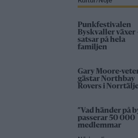
Kultur/Nöje
Punkfestivalen
Byskvaller växer 
satsar på hela
familjen
Gary Moore-vete
gästar Northbay
Rovers i Norrtälj
”Vad händer på b
passerar 50 000
medlemmar