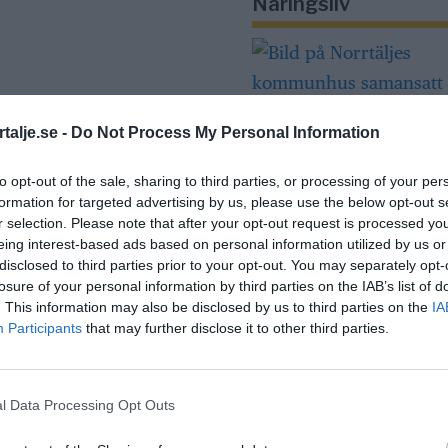
Näringsliv
talje.se -
Do Not Process My Personal Information
to opt-out of the sale, sharing to third parties, or processing of your per
Så många är
formation for targeted advertising by us, please use the below opt-out s
r selection. Please note that after your opt-out request is processed y
långtidsarbetslös
eing interest-based ads based on personal information utilized by us or
Norrtälje
disclosed to third parties prior to your opt-out. You may separately opt-
losure of your personal information by third parties on the IAB’s list of
. This information may also be disclosed by us to third parties on the
IA
Participants
that may further disclose it to other third parties.
Bino Drummond
comeback – tar p
i styrelse
l Data Processing Opt Outs