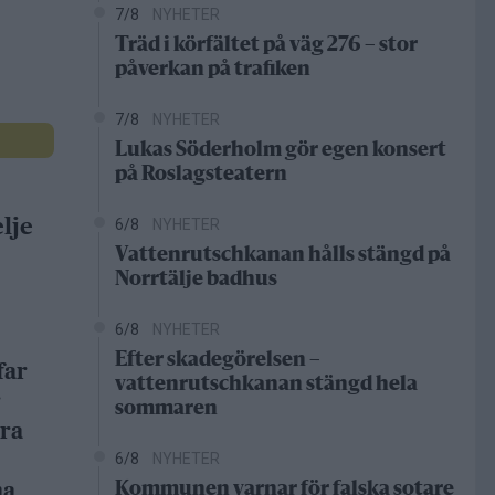
7/8
NYHETER
Träd i körfältet på väg 276 – stor
påverkan på trafiken
7/8
NYHETER
Lukas Söderholm gör egen konsert
på Roslagsteatern
lje
6/8
NYHETER
Vattenrutschkanan hålls stängd på
Norrtälje badhus
6/8
NYHETER
Efter skadegörelsen –
far
vattenrutschkanan stängd hela
r
sommaren
dra
6/8
NYHETER
na
Kommunen varnar för falska sotare