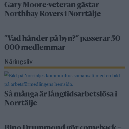
Gary Moore-veteran gästar
Northbay Rovers i Norrtälje
”Vad händer på byn?” passerar 50
000 medlemmar
Näringsliv
Så många är långtidsarbetslösa i
Norrtälje
Bino Drummond gör comeback –