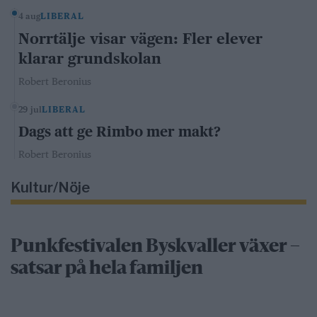
4 aug
LIBERAL
Norrtälje visar vägen: Fler elever
klarar grundskolan
Robert Beronius
29 jul
LIBERAL
Dags att ge Rimbo mer makt?
Robert Beronius
Kultur/Nöje
Punkfestivalen Byskvaller växer –
satsar på hela familjen