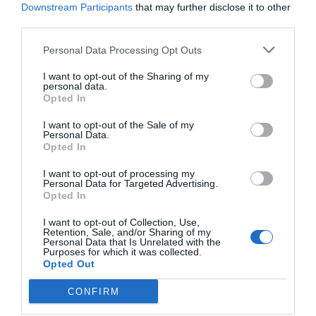
Downstream Participants
that may further disclose it to other
Norrtälje
third parties.
25/3
NYA BOLAG
Personal Data Processing Opt Outs
Trålen 24 AB registrerat
I want to opt-out of the Sharing of my
personal data.
18/3
NYA BOLAG
Opted In
NordHem Måleri AB registrerat –
I want to opt-out of the Sale of my
måleriföretag i Norrtälje
Personal Data.
Opted In
Lokalt väder
I want to opt-out of processing my
Personal Data for Targeted Advertising.
27°C
Opted In
Molnigt
I want to opt-out of Collection, Use,
Retention, Sale, and/or Sharing of my
Personal Data that Is Unrelated with the
09:00
10:00
11:00
12:00
13:00
14:00
1
Purposes for which it was collected.
‹
›
Opted Out
27°C
28°C
29°C
30°C
31°C
31°C
3
CONFIRM