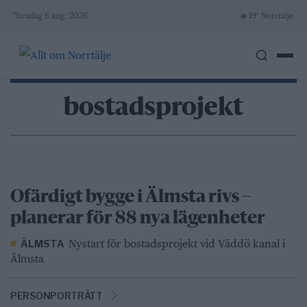
Skip
☀️
Torsdag 6 aug. 2026
19° Norrtälje
to
content
bostadsprojekt
Ofärdigt bygge i Älmsta rivs –
planerar för 88 nya lägenheter
Nystart för bostadsprojekt vid Väddö kanal i
ÄLMSTA
Älmsta
PERSONPORTRÄTT