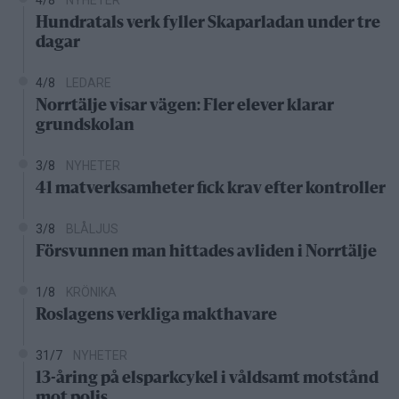
Hundratals verk fyller Skaparladan under tre
dagar
4/8
LEDARE
Norrtälje visar vägen: Fler elever klarar
grundskolan
3/8
NYHETER
41 matverksamheter fick krav efter kontroller
3/8
BLÅLJUS
Försvunnen man hittades avliden i Norrtälje
1/8
KRÖNIKA
Roslagens verkliga makthavare
31/7
NYHETER
13-åring på elsparkcykel i våldsamt motstånd
mot polis