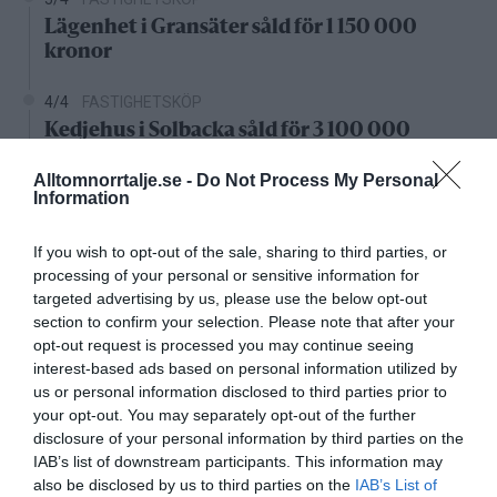
Lägenhet i Gransäter såld för 1 150 000
kronor
4/4
FASTIGHETSKÖP
Kedjehus i Solbacka såld för 3 100 000
kronor
Alltomnorrtalje.se -
Do Not Process My Personal
Information
Nystartade bolag
If you wish to opt-out of the sale, sharing to third parties, or
27/4
NYA BOLAG
processing of your personal or sensitive information for
KGT Fastighet AB registrerat –
targeted advertising by us, please use the below opt-out
fastighetsbolag i Rimbo
section to confirm your selection. Please note that after your
opt-out request is processed you may continue seeing
16/4
NYA BOLAG
interest-based ads based on personal information utilized by
Panthalassa Åre AB registrerat –
us or personal information disclosed to third parties prior to
fastighetsförvaltning i Yxlan
your opt-out. You may separately opt-out of the further
disclosure of your personal information by third parties on the
25/3
NYA BOLAG
IAB’s list of downstream participants. This information may
also be disclosed by us to third parties on the
IAB’s List of
Nytt fastighetsförvaltningsbolag registerat i