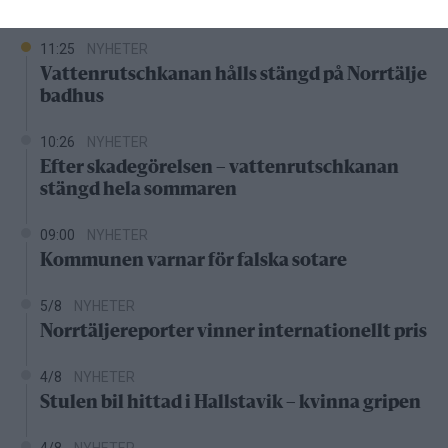
Senaste nytt
11:25
NYHETER
Vattenrutschkanan hålls stängd på Norrtälje
badhus
10:26
NYHETER
Efter skadegörelsen – vattenrutschkanan
stängd hela sommaren
09:00
NYHETER
Kommunen varnar för falska sotare
5/8
NYHETER
Norrtäljereporter vinner internationellt pris
4/8
NYHETER
Stulen bil hittad i Hallstavik – kvinna gripen
4/8
NYHETER