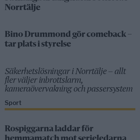
Norrtälje
Bino Drummond gör comeback –
tar plats i styrelse
Säkerhetslösningar i Norrtälje – allt
fler väljer inbrottslarm,
kameraövervakning och passersystem
Sport
Rospiggarna laddar för
hemmamatch mot serieledarna