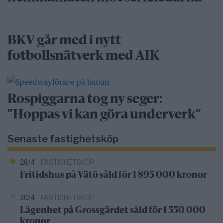
BKV går med i nytt
fotbollsnätverk med AIK
Rospiggarna tog ny seger:
”Hoppas vi kan göra underverk”
Senaste fastighetsköp
28/4
FASTIGHETSKÖP
Fritidshus på Vätö såld för 1 895 000 kronor
20/4
FASTIGHETSKÖP
Lägenhet på Grossgärdet såld för 1 550 000
kronor