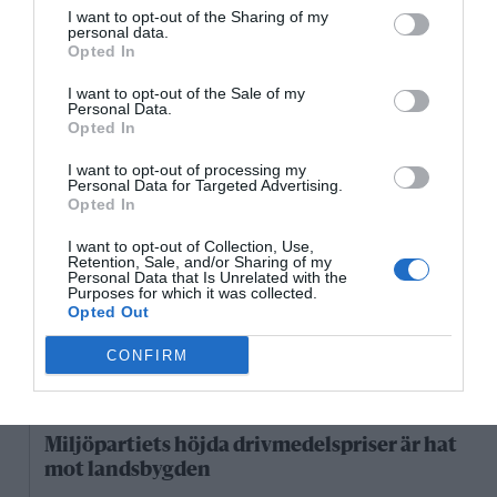
09:00
10:00
11:00
12:00
13:00
14:00
1
I want to opt-out of the Sharing of my
personal data.
‹
›
Opted In
27°C
29°C
30°C
31°C
32°C
33°C
3
I want to opt-out of the Sale of my
Personal Data.
Senaste nytt
Opted In
I want to opt-out of processing my
11:22
NYHETER
Personal Data for Targeted Advertising.
Opted In
Beronius: Så ska skolresultaten höjas i höst
I want to opt-out of Collection, Use,
10:00
NYHETER
Retention, Sale, and/or Sharing of my
Personal Data that Is Unrelated with the
Här fotas vargen utanför Älmsta
Purposes for which it was collected.
Opted Out
9/8
NYHETER
CONFIRM
Varg och björn utanför Hallstavik
8/8
KONSERVATIVA LEDARE
Miljöpartiets höjda drivmedelspriser är hat
mot landsbygden