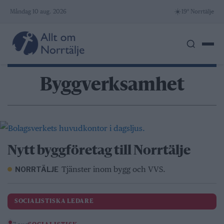
Skip
☀️
Måndag 10 aug. 2026
19° Norrtälje
to
content
Byggverksamhet
Nytt byggföretag till Norrtälje
Tjänster inom bygg och VVS.
NORRTÄLJE
SOCIALISTISKA LEDARE