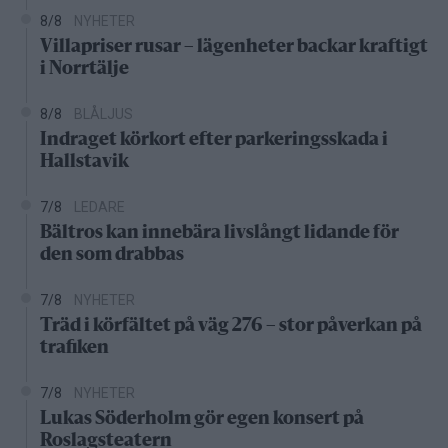
8/8
NYHETER
Villapriser rusar – lägenheter backar kraftigt
i Norrtälje
8/8
BLÅLJUS
Indraget körkort efter parkeringsskada i
Hallstavik
7/8
LEDARE
Bältros kan innebära livslångt lidande för
den som drabbas
7/8
NYHETER
Träd i körfältet på väg 276 – stor påverkan på
trafiken
7/8
NYHETER
Lukas Söderholm gör egen konsert på
Roslagsteatern