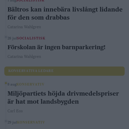
7 aug
SOCIALISTISK
Bältros kan innebära livslångt lidande
för den som drabbas
Catarina Wahlgren
28 jul
SOCIALISTISK
Förskolan är ingen barnparkering!
Catarina Wahlgren
KONSERVATIVA LEDARE
8 aug
KONSERVATIV
Miljöpartiets höjda drivmedelspriser
är hat mot landsbygden
Carl Eos
29 jul
KONSERVATIV