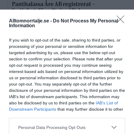
Panthalassa Åre AB registrerat –
fastighetsförvaltning i Yxlan
Alltomnorrtalje.se -
Do Not Process My Personal
25/3
NYA BOLAG
Information
Nytt fastighetsförvaltningsbolag registerat i
Norrtälje
If you wish to opt-out of the sale, sharing to third parties, or
processing of your personal or sensitive information for
25/3
NYA BOLAG
targeted advertising by us, please use the below opt-out
section to confirm your selection. Please note that after your
Trålen 24 AB registrerat
opt-out request is processed you may continue seeing
interest-based ads based on personal information utilized by
18/3
NYA BOLAG
us or personal information disclosed to third parties prior to
NordHem Måleri AB registrerat –
your opt-out. You may separately opt-out of the further
måleriföretag i Norrtälje
disclosure of your personal information by third parties on the
IAB’s list of downstream participants. This information may
Lokalt väder
also be disclosed by us to third parties on the
IAB’s List of
Downstream Participants
that may further disclose it to other
third parties.
27°C
Klart
Personal Data Processing Opt Outs