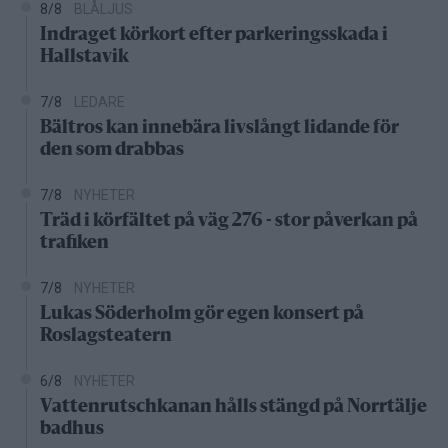
8/8
BLÅLJUS
Indraget körkort efter parkeringsskada i
Hallstavik
7/8
LEDARE
Bältros kan innebära livslångt lidande för
den som drabbas
7/8
NYHETER
Träd i körfältet på väg 276 - stor påverkan på
trafiken
7/8
NYHETER
Lukas Söderholm gör egen konsert på
Roslagsteatern
6/8
NYHETER
Vattenrutschkanan hålls stängd på Norrtälje
badhus