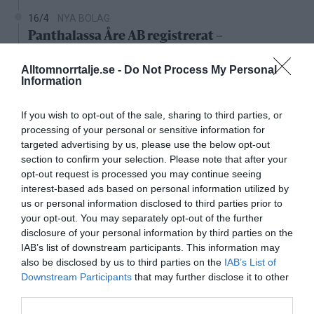
16/4
NYA BOLAG
Panthalassa Åre AB registrerat –
fastighetsförvaltning i Yxlan
Alltomnorrtalje.se -
Do Not Process My Personal
Information
25/3
NYA BOLAG
Nytt fastighetsförvaltningsbolag registerat i
If you wish to opt-out of the sale, sharing to third parties, or
Norrtälje
processing of your personal or sensitive information for
targeted advertising by us, please use the below opt-out
25/3
NYA BOLAG
section to confirm your selection. Please note that after your
Trålen 24 AB registrerat
opt-out request is processed you may continue seeing
interest-based ads based on personal information utilized by
18/3
NYA BOLAG
us or personal information disclosed to third parties prior to
NordHem Måleri AB registrerat –
your opt-out. You may separately opt-out of the further
måleriföretag i Norrtälje
disclosure of your personal information by third parties on the
IAB’s list of downstream participants. This information may
Lokalt väder
also be disclosed by us to third parties on the
IAB’s List of
Downstream Participants
that may further disclose it to other
third parties.
30°C
Klart