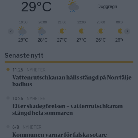
29°C
Duggregn
19:00
20:00
21:00
22:00
23:00
00:00
0
‹
›
29°C
28°C
27°C
27°C
26°C
26°C
2
Senaste nytt
11:25
NYHETER
Vattenrutschkanan hålls stängd på Norrtälje
badhus
10:26
NYHETER
Efter skadegörelsen – vattenrutschkanan
stängd hela sommaren
6/8
NYHETER
Kommunen varnar för falska sotare