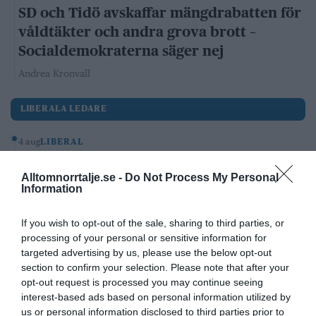
SD och Tidö avskaffar mängdrabatten för
våldtäkter och andra grova brott –
Socialdemokraterna säger nej
Andrea Kronvall
LIBERALA LEDARE
4 aug
LIBERAL
Norrtälje visar vägen: Fler elever
Alltomnorrtalje.se -
Do Not Process My Personal
klarar grundskolan
Information
Robert Beronius
If you wish to opt-out of the sale, sharing to third parties, or
29 jul
LIBERAL
processing of your personal or sensitive information for
targeted advertising by us, please use the below opt-out
Dags att ge Rimbo mer makt?
section to confirm your selection. Please note that after your
Robert Beronius
opt-out request is processed you may continue seeing
interest-based ads based on personal information utilized by
Kultur/Nöje
us or personal information disclosed to third parties prior to