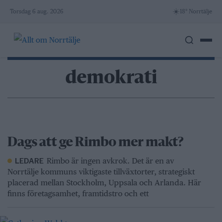
Skip
☀️
Torsdag 6 aug. 2026
18° Norrtälje
to
content
demokrati
Dags att ge Rimbo mer makt?
Rimbo är ingen avkrok. Det är en av
LEDARE
Norrtälje kommuns viktigaste tillväxtorter, strategiskt
placerad mellan Stockholm, Uppsala och Arlanda. Här
finns företagsamhet, framtidstro och ett