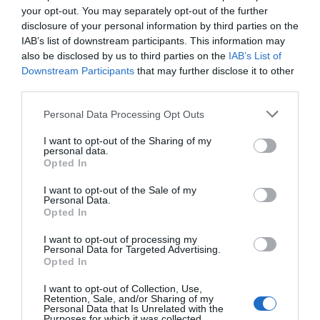
your opt-out. You may separately opt-out of the further
disclosure of your personal information by third parties on the
IAB’s list of downstream participants. This information may
Punkfestivalen Byskvaller växer –
also be disclosed by us to third parties on the
IAB’s List of
Downstream Participants
that may further disclose it to other
satsar på hela familjen
third parties.
Personal Data Processing Opt Outs
Gary Moore-veteran gästar
I want to opt-out of the Sharing of my
personal data.
Northbay Rovers i Norrtälje
Opted In
I want to opt-out of the Sale of my
Personal Data.
Opted In
”Vad händer på byn?” passerar 50
I want to opt-out of processing my
000 medlemmar
Personal Data for Targeted Advertising.
Opted In
Näringsliv
I want to opt-out of Collection, Use,
Retention, Sale, and/or Sharing of my
Personal Data that Is Unrelated with the
Purposes for which it was collected.