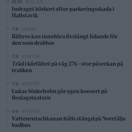
06:00
BLÅLJUS
Indraget körkort efter parkeringsskada i
Hallstavik
7/8
LEDARE
Bältros kan innebära livslångt lidande för
den som drabbas
7/8
NYHETER
Träd i körfältet på väg 276 - stor påverkan på
trafiken
7/8
NYHETER
Lukas Söderholm gör egen konsert på
Roslagsteatern
6/8
NYHETER
Vattenrutschkanan hålls stängd på Norrtälje
badhus