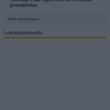
Norrtälje visar vägen: Fler elever klarar
grundskolan
›
Hela nyhetsdygnet
Lokala podcasts