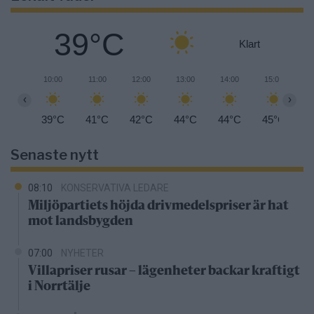
39°C
Klart
10:00
11:00
12:00
13:00
14:00
15:00
1
‹
›
39°C
41°C
42°C
44°C
44°C
45°C
4
Senaste nytt
08:10
KONSERVATIVA LEDARE
Miljöpartiets höjda drivmedelspriser är hat
mot landsbygden
07:00
NYHETER
Villapriser rusar – lägenheter backar kraftigt
i Norrtälje