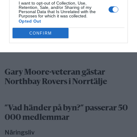
I want to opt-out of Collection, Use,
Retention, Sale, and/or Sharing of my
Kultur/Nöje
Personal Data that Is Unrelated with the
Purposes for which it was collected.
Opted Out
CONFIRM
Punkfestivalen Byskvaller växer –
satsar på hela familjen
Gary Moore-veteran gästar
Northbay Rovers i Norrtälje
”Vad händer på byn?” passerar 50
000 medlemmar
Näringsliv