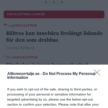
2
3
4
SOCIALISTISKA LEDARE
7 aug
SOCIALISTISK
Bältros kan innebära livslångt lidande
för den som drabbas
Catarina Wahlgren
28 jul
SOCIALISTISK
Förskolan är ingen barnparkering!
Catarina Wahlgren
Alltomnorrtalje.se -
Do Not Process My Personal
Information
KONSERVATIVA LEDARE
If you wish to opt-out of the sale, sharing to third parties, or
processing of your personal or sensitive information for
08:10
KONSERVATIV
targeted advertising by us, please use the below opt-out
Miljöpartiets höjda drivmedelspriser
section to confirm your selection. Please note that after your