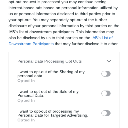
är hat mot landsbygden
opt-out request is processed you may continue seeing
interest-based ads based on personal information utilized by
Carl Eos
us or personal information disclosed to third parties prior to
your opt-out. You may separately opt-out of the further
29 jul
KONSERVATIV
disclosure of your personal information by third parties on the
Pinsamt av Norrtelje Tidning
IAB’s list of downstream participants. This information may
also be disclosed by us to third parties on the
IAB’s List of
Carl Eos
Downstream Participants
that may further disclose it to other
third parties.
LIBERALA LEDARE
Personal Data Processing Opt Outs
4 aug
LIBERAL
I want to opt-out of the Sharing of my
personal data.
Norrtälje visar vägen: Fler elever
Opted In
klarar grundskolan
I want to opt-out of the Sale of my
Personal Data.
Robert Beronius
Opted In
29 jul
LIBERAL
I want to opt-out of processing my
Dags att ge Rimbo mer makt?
Personal Data for Targeted Advertising.
Opted In
Robert Beronius