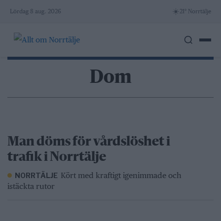
Skip
☀️
Lördag 8 aug. 2026
21° Norrtälje
to
content
Dom
Man döms för vårdslöshet i
trafik i Norrtälje
Kört med kraftigt igenimmade och
NORRTÄLJE
istäckta rutor