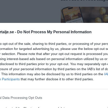
talje.se -
Do Not Process My Personal Information
”Vad händer på b
to opt-out of the sale, sharing to third parties, or processing of your per
passerar 50 000
formation for targeted advertising by us, please use the below opt-out s
medlemmar
r selection. Please note that after your opt-out request is processed y
eing interest-based ads based on personal information utilized by us or
Näringsliv
disclosed to third parties prior to your opt-out. You may separately opt-
losure of your personal information by third parties on the IAB’s list of
. This information may also be disclosed by us to third parties on the
IA
Participants
that may further disclose it to other third parties.
l Data Processing Opt Outs