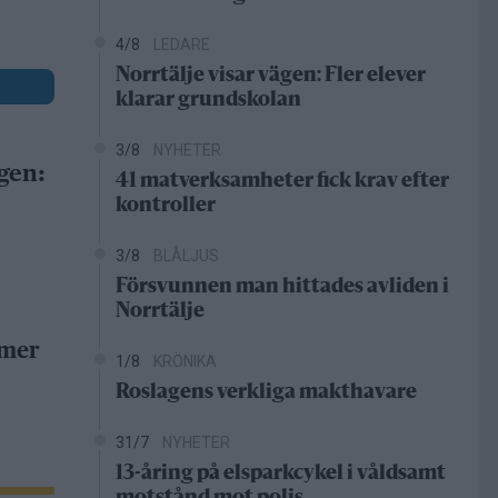
4/8
LEDARE
Norrtälje visar vägen: Fler elever
klarar grundskolan
3/8
NYHETER
gen:
41 matverksamheter fick krav efter
kontroller
3/8
BLÅLJUS
Försvunnen man hittades avliden i
Norrtälje
 mer
1/8
KRÖNIKA
Roslagens verkliga makthavare
31/7
NYHETER
13-åring på elsparkcykel i våldsamt