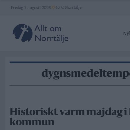
Skip
16°C Norrtälje
Fredag 7 augusti 2026
to
content
Ny
dygnsmedeltempe
Historiskt varm majdag i
kommun