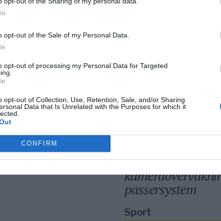
o opt-out of the Sharing of my personal data.
Så många är
In
långtidsarbetslös
Norrtälje
o opt-out of the Sale of my Personal Data.
In
to opt-out of processing my Personal Data for Targeted
Bino Drummond
ing.
comeback – tar p
In
i styrelse
o opt-out of Collection, Use, Retention, Sale, and/or Sharing
ersonal Data that Is Unrelated with the Purposes for which it
lected.
Out
Säkerhetslösninga
Norrtälje – allt fle
CONFIRM
väljer inbrottslar
kameraövervakni
passersystem
Sport