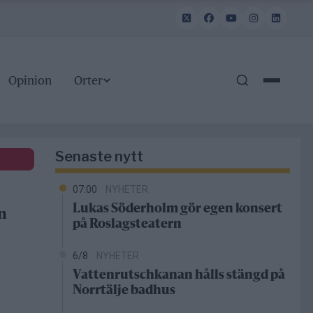
Opinion
Orter
Senaste nytt
07:00
NYHETER
Lukas Söderholm gör egen konsert
n
på Roslagsteatern
6/8
NYHETER
Vattenrutschkanan hålls stängd på
Norrtälje badhus