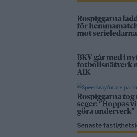
Rospiggarna lad
för hemmamatc
mot serieledarn
BKV går med i ny
fotbollsnätverk
AIK
Rospiggarna tog
seger: ”Hoppas vi
göra underverk”
Senaste fastighets