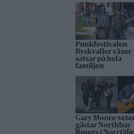
Punkfestivalen
Byskvaller växer 
satsar på hela
familjen
Gary Moore-vete
gästar Northbay
Rovers i Norrtälj