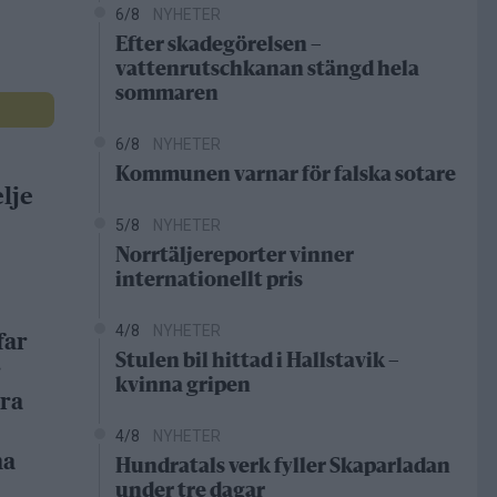
6/8
NYHETER
Efter skadegörelsen –
vattenrutschkanan stängd hela
sommaren
6/8
NYHETER
Kommunen varnar för falska sotare
lje
5/8
NYHETER
Norrtäljereporter vinner
internationellt pris
4/8
NYHETER
far
Stulen bil hittad i Hallstavik –
r
kvinna gripen
dra
4/8
NYHETER
na
Hundratals verk fyller Skaparladan
under tre dagar