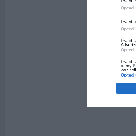
I want t
Opted 
I want t
Opted 
I want 
Advertis
Opted 
I want t
of my P
was col
Opted 