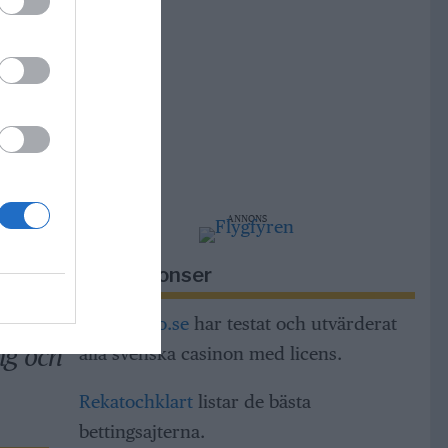
a i
 gör
lats
ANNONS
r i
Riksannonser
r
m,
Casinorino.se
har testat och utvärderat
ng och
alla svenska casinon med licens.
Rekatochklart
listar de bästa
bettingsajterna.