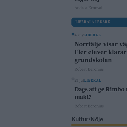
Andrea Kronvall
LIBERALA LEDARE
4 aug
LIBERAL
Norrtälje visar vä
Fler elever klarar
grundskolan
Robert Beronius
29 jul
LIBERAL
Dags att ge Rimbo
makt?
Robert Beronius
Kultur/Nöje