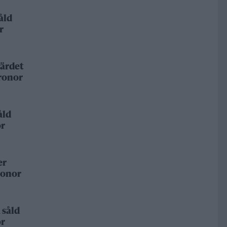
åld
r
ärdet
kronor
åld
or
er
ronor
 såld
or