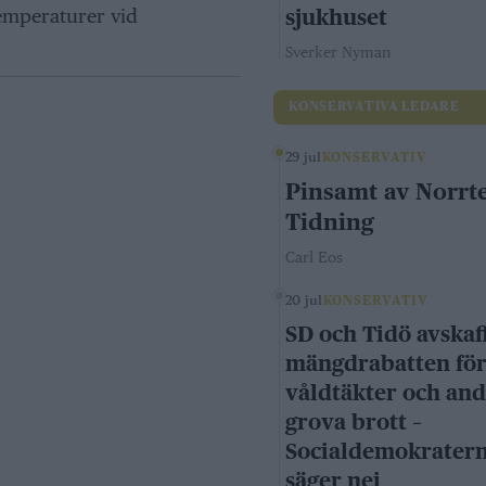
emperaturer vid
sjukhuset
Sverker Nyman
KONSERVATIVA LEDARE
29 jul
KONSERVATIV
Pinsamt av Norrte
Tidning
Carl Eos
20 jul
KONSERVATIV
SD och Tidö avskaf
mängdrabatten fö
våldtäkter och an
grova brott –
Socialdemokrater
säger nej