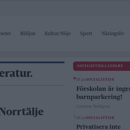
heter
Blåljus
Kultur/Nöje
Sport
Näringsliv
SOCIALISTISKA LEDARE
ratur.
28 jul
SOCIALISTISK
Förskolan är inge
barnparkering!
Catarina Wahlgren
 Norrtälje
26 jul
SOCIALISTISK
Privatisera inte