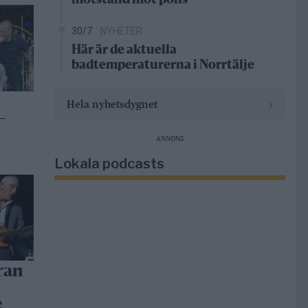
motstånd mot polis
30/7
NYHETER
Här är de aktuella
badtemperaturerna i Norrtälje
›
Hela nyhetsdygnet
–
ANNONS
Lokala podcasts
ran
e