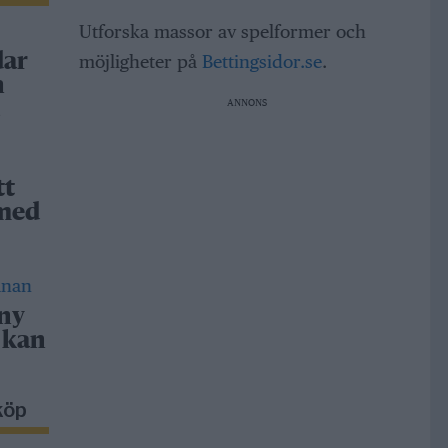
Utforska massor av spelformer och
dar
möjligheter på
Bettingsidor.se
.
h
ANNONS
a
tt
 med
 ny
 kan
köp