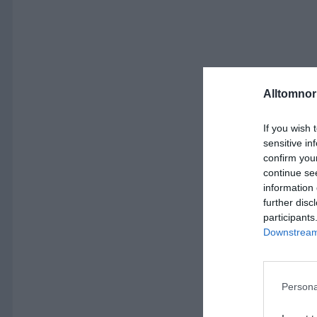
Alltomnorr
If you wish 
sensitive in
confirm you
continue se
information 
further disc
participants
Downstream 
Persona