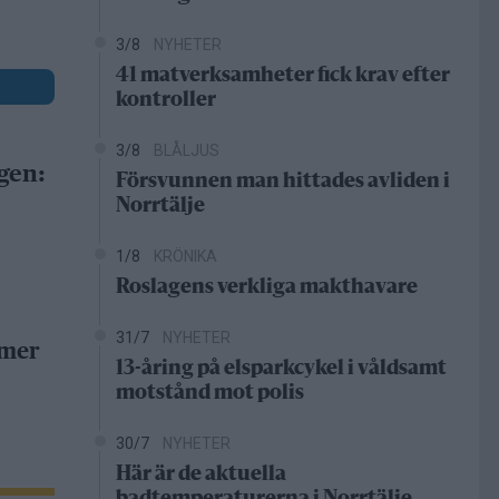
3/8
NYHETER
41 matverksamheter fick krav efter
kontroller
3/8
BLÅLJUS
gen:
Försvunnen man hittades avliden i
Norrtälje
1/8
KRÖNIKA
Roslagens verkliga makthavare
31/7
NYHETER
 mer
13-åring på elsparkcykel i våldsamt
motstånd mot polis
30/7
NYHETER
Här är de aktuella