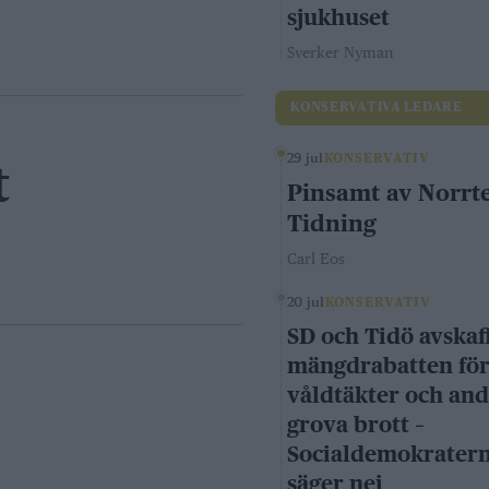
sjukhuset
Sverker Nyman
KONSERVATIVA LEDARE
29 jul
KONSERVATIV
t
Pinsamt av Norrte
Tidning
Carl Eos
20 jul
KONSERVATIV
SD och Tidö avskaf
mängdrabatten fö
våldtäkter och an
grova brott –
Socialdemokrater
säger nej