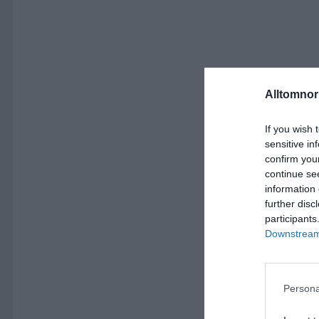
Alltomnorr
If you wish 
sensitive in
confirm you
continue se
information 
further disc
participants
Downstream 
Persona