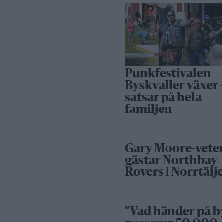
Punkfestivalen
Byskvaller växer 
satsar på hela
familjen
Gary Moore-vete
gästar Northbay
Rovers i Norrtälj
”Vad händer på b