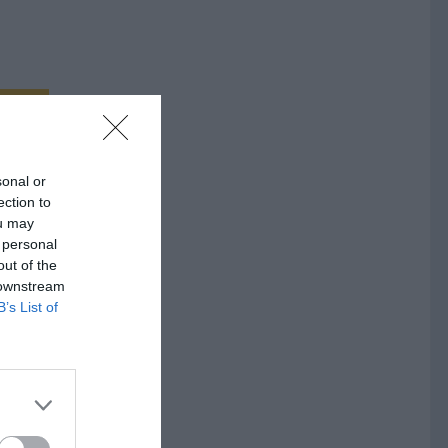
sonal or
ection to
ou may
 personal
out of the
 downstream
a i
B’s List of
 gör
lats