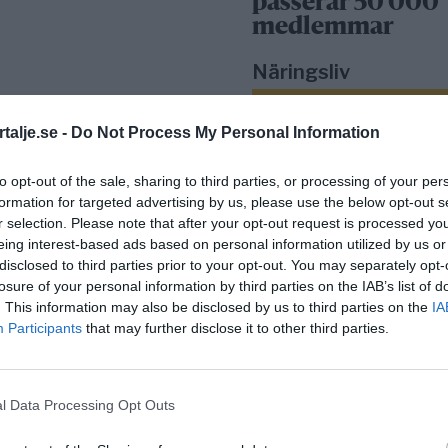
passerar 50 000
medlemmar
Näringsliv
talje.se -
Do Not Process My Personal Information
to opt-out of the sale, sharing to third parties, or processing of your per
formation for targeted advertising by us, please use the below opt-out s
r selection. Please note that after your opt-out request is processed y
eing interest-based ads based on personal information utilized by us or
disclosed to third parties prior to your opt-out. You may separately opt-
Så många är
losure of your personal information by third parties on the IAB’s list of
långtidsarbetslös
. This information may also be disclosed by us to third parties on the
IA
Norrtälje
Participants
that may further disclose it to other third parties.
Bino Drummond
l Data Processing Opt Outs
comeback – tar p
i styrelse