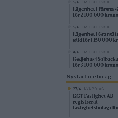
5/4
FASTIGHETSKÖP
Lägenhet i Färsna s
för 2 100 000 kron
5/4
FASTIGHETSKÖP
Lägenhet i Gransät
såld för 1 150 000 k
4/4
FASTIGHETSKÖP
Kedjehus i Solbacka
för 3 100 000 kron
Nystartade bolag
27/4
NYA BOLAG
KGT Fastighet AB
registrerat –
fastighetsbolag i 