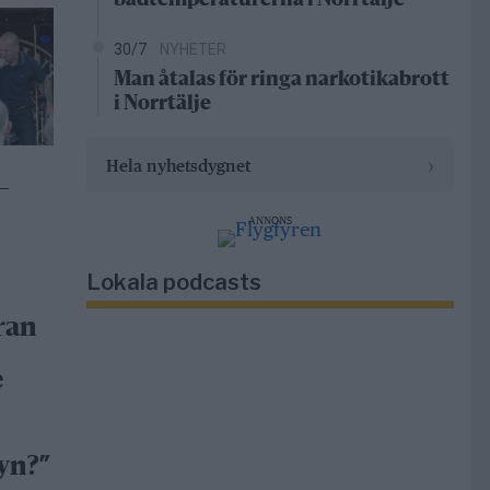
badtemperaturerna i Norrtälje
30/7
NYHETER
Man åtalas för ringa narkotikabrott
i Norrtälje
›
Hela nyhetsdygnet
–
ANNONS
Lokala podcasts
ran
e
yn?”