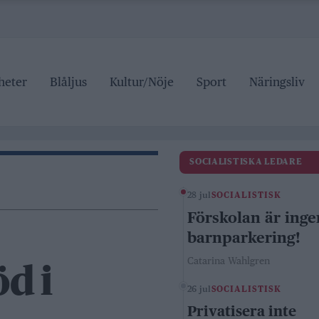
heter
Blåljus
Kultur/Nöje
Sport
Näringsliv
SOCIALISTISKA LEDARE
28 jul
SOCIALISTISK
Förskolan är inge
barnparkering!
Catarina Wahlgren
d i
26 jul
SOCIALISTISK
Privatisera inte