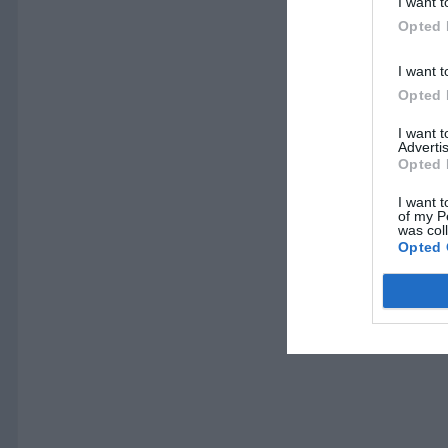
I want t
Opted 
I want t
Opted 
I want 
Advertis
Opted 
I want t
of my P
was col
Opted 