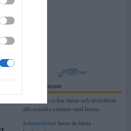
r i
r
m,
ng och
ANNONS
Riksannonser
dar
h
Casinorino.se
har testat och utvärderat
a
alla svenska casinon med licens.
Rekatochklart
listar de bästa
tt