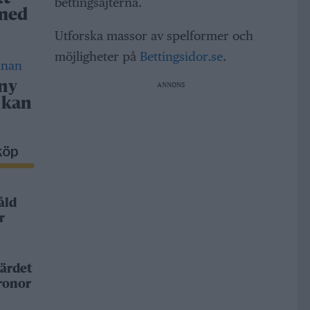
bettingsajterna.
 med
Utforska massor av spelformer och
möjligheter på
Bettingsidor.se
.
 ny
ANNONS
 kan
köp
åld
r
ärdet
kronor