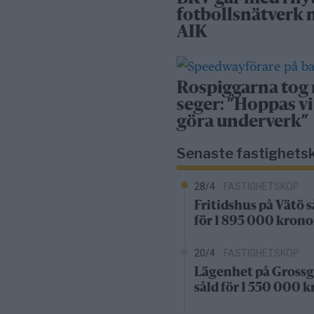
fotbollsnätverk
AIK
Rospiggarna tog
seger: ”Hoppas vi
göra underverk”
Senaste fastighets
28/4
FASTIGHETSKÖP
Fritidshus på Vätö s
för 1 895 000 krono
20/4
FASTIGHETSKÖP
Lägenhet på Grossg
såld för 1 550 000 