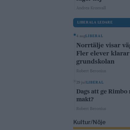
Andrea Kronvall
LIBERALA LEDARE
4 aug
LIBERAL
Norrtälje visar vä
Fler elever klarar
grundskolan
Robert Beronius
29 jul
LIBERAL
Dags att ge Rimbo
makt?
Robert Beronius
Kultur/Nöje