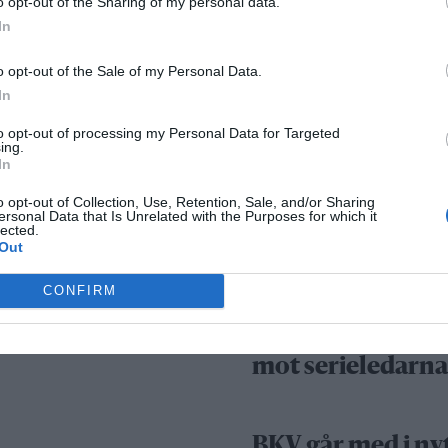
o opt-out of the Sharing of my personal data.
In
Säkerhetslösninga
o opt-out of the Sale of my Personal Data.
In
Norrtälje – allt fle
väljer inbrottslar
to opt-out of processing my Personal Data for Targeted
ing.
kameraövervakni
In
passersystem
o opt-out of Collection, Use, Retention, Sale, and/or Sharing
ersonal Data that Is Unrelated with the Purposes for which it
lected.
Sport
Out
CONFIRM
Rospiggarna lad
för hemmamatc
mot serieledarn
BKV går med i ny