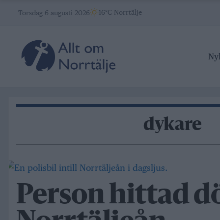
Skip
16°C Norrtälje
Torsdag 6 augusti 2026
to
content
Ny
dykare
Person hittad dö