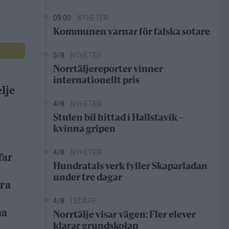
09:00
NYHETER
Kommunen varnar för falska sotare
5/8
NYHETER
Norrtäljereporter vinner
internationellt pris
lje
4/8
NYHETER
Stulen bil hittad i Hallstavik –
kvinna gripen
4/8
NYHETER
far
Hundratals verk fyller Skaparladan
r
under tre dagar
dra
4/8
LEDARE
na
Norrtälje visar vägen: Fler elever
klarar grundskolan