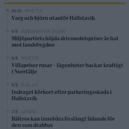
06:00
NYHETER
Varg och björn utanför Hallstavik
8/8
KONSERVATIVA LEDARE
Miljöpartiets höjda drivmedelspriser är hat
mot landsbygden
8/8
NYHETER
Villapriser rusar – lägenheter backar kraftigt
i Norrtälje
8/8
BLÅLJUS
Indraget körkort efter parkeringsskada i
Hallstavik
7/8
LEDARE
Bältros kan innebära livslångt lidande för
den som drabbas