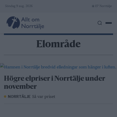
Skip
☀️
Söndag 9 aug. 2026
15° Norrtälje
to
content
Elområde
Högre elpriser i Norrtälje under
november
Så var priset
NORRTÄLJE