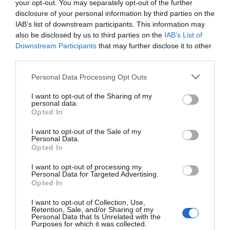
your opt-out. You may separately opt-out of the further
disclosure of your personal information by third parties on the
IAB’s list of downstream participants. This information may
also be disclosed by us to third parties on the
IAB’s List of
Rospiggarna tog ny seger:
Downstream Participants
that may further disclose it to other
"Hoppas vi kan göra underverk"
third parties.
Senaste fastighetsköp
Personal Data Processing Opt Outs
I want to opt-out of the Sharing of my
28/4
FASTIGHETSKÖP
personal data.
Opted In
Fritidshus på Vätö såld för 1 895 000 kronor
I want to opt-out of the Sale of my
Personal Data.
20/4
FASTIGHETSKÖP
Opted In
Lägenhet på Grossgärdet såld för 1 550 000
kronor
I want to opt-out of processing my
Personal Data for Targeted Advertising.
Opted In
5/4
FASTIGHETSKÖP
Lägenhet i Färsna såld för 2 100 000 kronor
I want to opt-out of Collection, Use,
Retention, Sale, and/or Sharing of my
Personal Data that Is Unrelated with the
5/4
FASTIGHETSKÖP
Purposes for which it was collected.