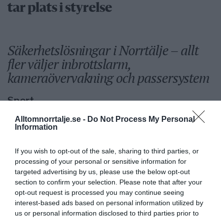
tar plats i styrelse
Säkerhetslösningar i Norrtälje – allt
fler väljer inbrottslarm,
kameraövervakning och passersystem
Sport
Alltomnorrtalje.se -
Do Not Process My Personal
Information
Rospiggarna laddar för
If you wish to opt-out of the sale, sharing to third parties, or
hemmamatch mot serieledarna
processing of your personal or sensitive information for
targeted advertising by us, please use the below opt-out
section to confirm your selection. Please note that after your
opt-out request is processed you may continue seeing
BKV går med i nytt
interest-based ads based on personal information utilized by
fotbollsnätverk med AIK
us or personal information disclosed to third parties prior to