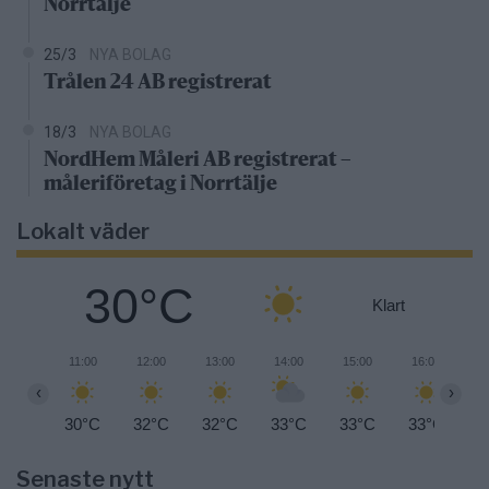
Norrtälje
25/3
NYA BOLAG
Trålen 24 AB registrerat
18/3
NYA BOLAG
NordHem Måleri AB registrerat –
måleriföretag i Norrtälje
Lokalt väder
30°C
Klart
11:00
12:00
13:00
14:00
15:00
16:00
1
‹
›
30°C
32°C
32°C
33°C
33°C
33°C
3
Senaste nytt