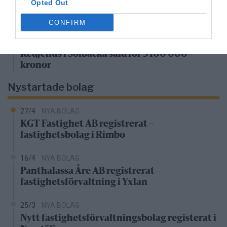
Opted Out
Lägenhet i Gransäter såld för 1 150 000
kronor
CONFIRM
4/4
FASTIGHETSKÖP
Kedjehus i Solbacka såld för 3 100 000
kronor
Nystartade bolag
27/4
NYA BOLAG
KGT Fastighet AB registrerat –
fastighetsbolag i Rimbo
16/4
NYA BOLAG
Panthalassa Åre AB registrerat –
fastighetsförvaltning i Yxlan
25/3
NYA BOLAG
Nytt fastighetsförvaltningsbolag registerat i