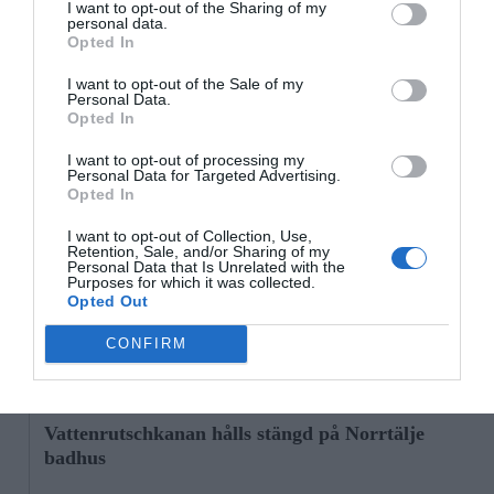
18/3
NYA BOLAG
I want to opt-out of the Sharing of my
personal data.
NordHem Måleri AB registrerat – måleriföretag i
Opted In
Norrtälje
I want to opt-out of the Sale of my
Lokalt väder
Personal Data.
Opted In
I want to opt-out of processing my
25°C
Personal Data for Targeted Advertising.
Molnigt
Opted In
I want to opt-out of Collection, Use,
08:00
09:00
10:00
11:00
12:00
13:00
1
Retention, Sale, and/or Sharing of my
‹
›
Personal Data that Is Unrelated with the
Purposes for which it was collected.
25°C
27°C
28°C
29°C
30°C
31°C
3
Opted Out
CONFIRM
Senaste nytt
11:25
NYHETER
Vattenrutschkanan hålls stängd på Norrtälje
badhus