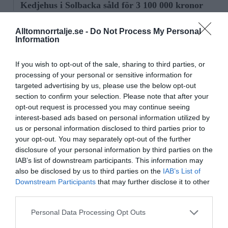
Kedjehus i Solbacka såld för 3 100 000 kronor
Nystartade bolag
Alltomnorrtalje.se -
Do Not Process My Personal
Information
27/4
NYA BOLAG
KGT Fastighet AB registrerat – fastighetsbolag i
If you wish to opt-out of the sale, sharing to third parties, or
Rimbo
processing of your personal or sensitive information for
targeted advertising by us, please use the below opt-out
section to confirm your selection. Please note that after your
16/4
NYA BOLAG
opt-out request is processed you may continue seeing
Panthalassa Åre AB registrerat –
interest-based ads based on personal information utilized by
fastighetsförvaltning i Yxlan
us or personal information disclosed to third parties prior to
your opt-out. You may separately opt-out of the further
25/3
NYA BOLAG
disclosure of your personal information by third parties on the
Nytt fastighetsförvaltningsbolag registerat i
IAB’s list of downstream participants. This information may
Norrtälje
also be disclosed by us to third parties on the
IAB’s List of
Downstream Participants
that may further disclose it to other
third parties.
25/3
NYA BOLAG
Trålen 24 AB registrerat
Personal Data Processing Opt Outs