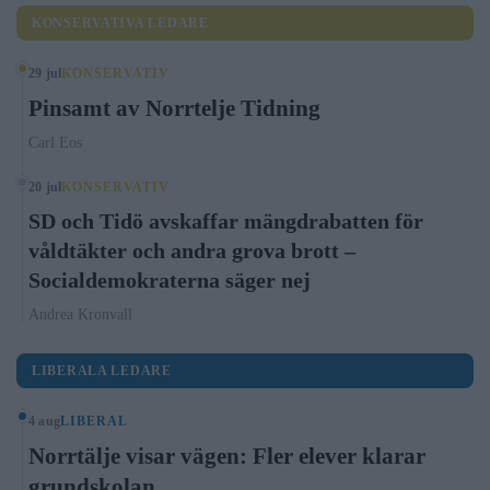
KONSERVATIVA LEDARE
29 jul
KONSERVATIV
Pinsamt av Norrtelje Tidning
Carl Eos
20 jul
KONSERVATIV
SD och Tidö avskaffar mängdrabatten för
våldtäkter och andra grova brott –
Socialdemokraterna säger nej
Andrea Kronvall
LIBERALA LEDARE
4 aug
LIBERAL
Norrtälje visar vägen: Fler elever klarar
grundskolan