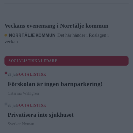
Veckans evenemang i Norrtälje kommun
NORRTÄLJE KOMMUN
Det här händer i Roslagen i
veckan.
SOCIALISTISKA LEDARE
28 jul
SOCIALISTISK
Förskolan är ingen barnparkering!
Catarina Wahlgren
26 jul
SOCIALISTISK
Privatisera inte sjukhuset
Sverker Nyman