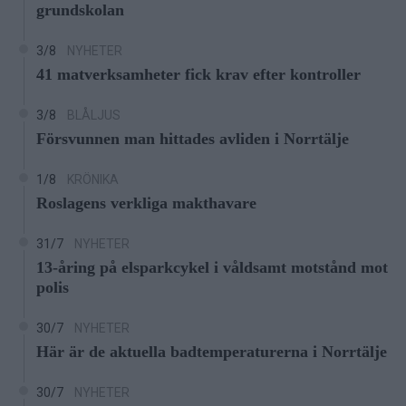
grundskolan
3/8
NYHETER
41 matverksamheter fick krav efter kontroller
3/8
BLÅLJUS
Försvunnen man hittades avliden i Norrtälje
1/8
KRÖNIKA
Roslagens verkliga makthavare
31/7
NYHETER
13-åring på elsparkcykel i våldsamt motstånd mot
polis
30/7
NYHETER
Här är de aktuella badtemperaturerna i Norrtälje
30/7
NYHETER