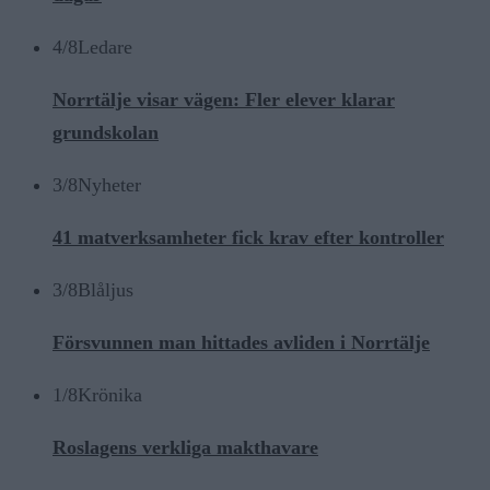
4/8
Ledare
Norrtälje visar vägen: Fler elever klarar
grundskolan
3/8
Nyheter
41 matverksamheter fick krav efter kontroller
3/8
Blåljus
Försvunnen man hittades avliden i Norrtälje
1/8
Krönika
Roslagens verkliga makthavare