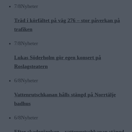
7/8
Nyheter
Träd i körfältet på väg 276 – stor påverkan på
trafiken
7/8
Nyheter
Lukas Söderholm gör egen konsert på
Roslagsteatern
6/8
Nyheter
Vattenrutschkanan hålls stängd på Norrtälje
badhus
6/8
Nyheter
Efter skadegörelsen – vattenrutschkanan stängd