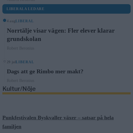
LIBERALA LEDARE
4 aug
LIBERAL
Norrtälje visar vägen: Fler elever klarar
grundskolan
Robert Beronius
29 jul
LIBERAL
Dags att ge Rimbo mer makt?
Robert Beronius
Kultur/Nöje
Punkfestivalen Byskvaller växer – satsar på hela
familjen