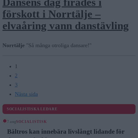
Dansens dag firades i
förskott i Norrtälje –
elvaåring vann danstävling
Norrtälje
"Så många otroliga dansare!"
1
2
3
Nästa sida
SOCIALISTISKA LEDARE
7 aug
SOCIALISTISK
Bältros kan innebära livslångt lidande för