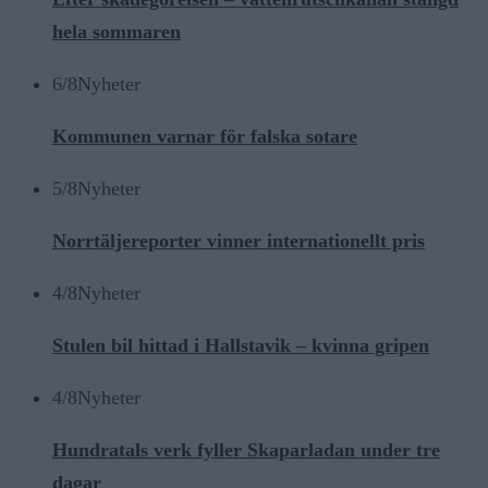
hela sommaren
6/8
Nyheter
Kommunen varnar för falska sotare
5/8
Nyheter
Norrtäljereporter vinner internationellt pris
4/8
Nyheter
Stulen bil hittad i Hallstavik – kvinna gripen
4/8
Nyheter
Hundratals verk fyller Skaparladan under tre
dagar