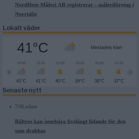
NordHem Måleri AB registrerat – måleriföretag i
Norrtälje
Lokalt väder
41°C
Mestadels klart
20:00
21:00
22:00
23:00
00:00
01:00
02
‹
›
41°C
41°C
40°C
39°C
38°C
37°C
37
Senaste nytt
7/8
Ledare
Bältros kan innebära livslångt lidande för den
som drabbas