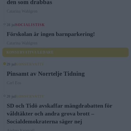
den som drabbas
Catarina Wahlgren
28 jul
SOCIALISTISK
Förskolan är ingen barnparkering!
Catarina Wahlgren
KONSERVATIVA LEDARE
29 jul
KONSERVATIV
Pinsamt av Norrtelje Tidning
Carl Eos
20 jul
KONSERVATIV
SD och Tidö avskaffar mängdrabatten för
våldtäkter och andra grova brott –
Socialdemokraterna säger nej
Andrea Kronvall