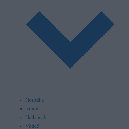
Norrtälje
Rimbo
Hallstavik
Väddö