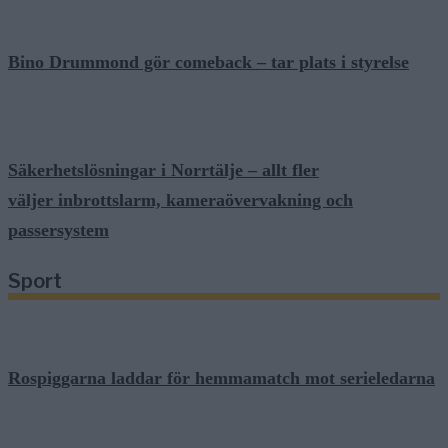
Bino Drummond gör comeback – tar plats i styrelse
Säkerhetslösningar i Norrtälje – allt fler
väljer inbrottslarm, kameraövervakning och
passersystem
Sport
Rospiggarna laddar för hemmamatch mot serieledarna