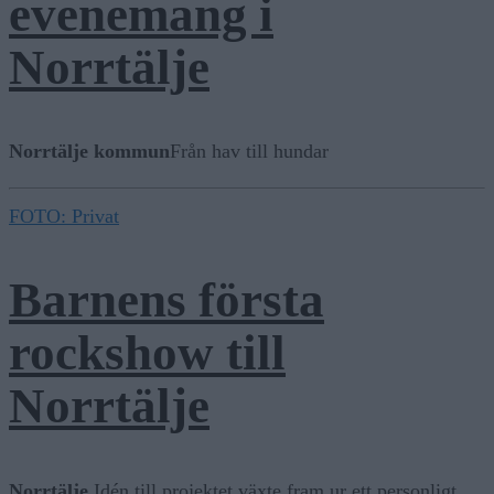
evenemang i
Norrtälje
Norrtälje kommun
Från hav till hundar
FOTO: Privat
Barnens första
rockshow till
Norrtälje
Norrtälje
Idén till projektet växte fram ur ett personligt