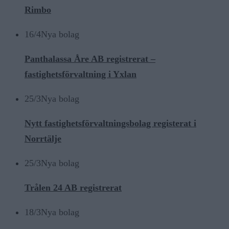
Rimbo
16/4
Nya bolag
Panthalassa Åre AB registrerat –
fastighetsförvaltning i Yxlan
25/3
Nya bolag
Nytt fastighetsförvaltningsbolag registerat i
Norrtälje
25/3
Nya bolag
Trålen 24 AB registrerat
18/3
Nya bolag