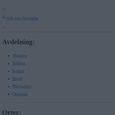
Avdelning:
Nyheter
Blåljus
Kultur
Sport
Näringsliv
Opinion
Orter: