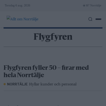
Skip
☀️
Torsdag 6 aug. 2026
16° Norrtälje
to
content
Flygfyren
Flygfyren fyller 50 – firar med
hela Norrtälje
Hyllar kunder och personal
NORRTÄLJE