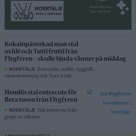
Kokainpåverkad man stal
oxfilé och Tutti frutti från
Flygfyren – skulle bjuda vänner på middag
Entrecôte, oxfilé, ryggbiff,
NORRTÄLJE
västerbottenpaj och Tutti frutti
Hemlös stal entrecote för
flera tusen från Flygfyren
Stal entrecote från -
NORRTÄLJE
greps av väktare