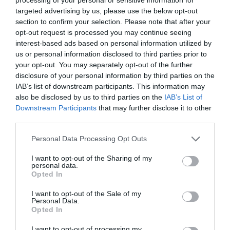
Norrtälje visar vägen: Fler elever
targeted advertising by us, please use the below opt-out
klarar grundskolan
section to confirm your selection. Please note that after your
opt-out request is processed you may continue seeing
Robert Beronius
interest-based ads based on personal information utilized by
us or personal information disclosed to third parties prior to
29 jul
LIBERAL
your opt-out. You may separately opt-out of the further
Dags att ge Rimbo mer makt?
disclosure of your personal information by third parties on the
IAB’s list of downstream participants. This information may
Robert Beronius
also be disclosed by us to third parties on the
IAB’s List of
Downstream Participants
that may further disclose it to other
Kultur/Nöje
third parties.
Personal Data Processing Opt Outs
Punkfestivalen Byskvaller växer –
I want to opt-out of the Sharing of my
personal data.
satsar på hela familjen
Opted In
I want to opt-out of the Sale of my
Personal Data.
Opted In
Gary Moore-veteran gästar
Northbay Rovers i Norrtälje
I want to opt-out of processing my