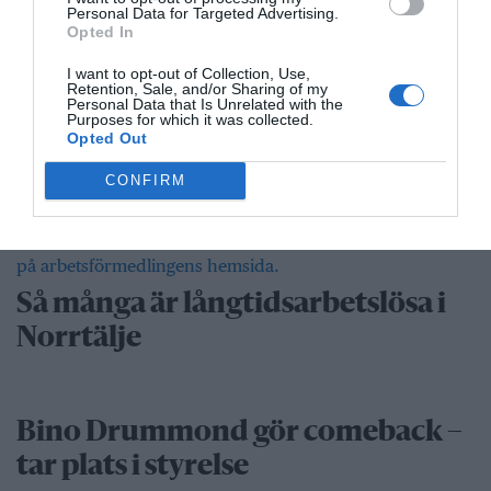
Personal Data for Targeted Advertising.
Opted In
I want to opt-out of Collection, Use,
”Vad händer på byn?” passerar 50
Retention, Sale, and/or Sharing of my
Personal Data that Is Unrelated with the
Purposes for which it was collected.
000 medlemmar
Opted Out
Näringsliv
CONFIRM
Så många är långtidsarbetslösa i
Norrtälje
Bino Drummond gör comeback –
tar plats i styrelse