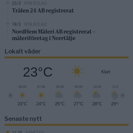
25/3
NYA BOLAG
Trålen 24 AB registrerat
18/3
NYA BOLAG
NordHem Måleri AB registrerat –
måleriföretag i Norrtälje
Lokalt väder
23°C
Klart
06:00
07:00
08:00
09:00
10:00
11:00
1
‹
›
23°C
24°C
25°C
27°C
28°C
29°C
3
Senaste nytt
11:25
NYHETER