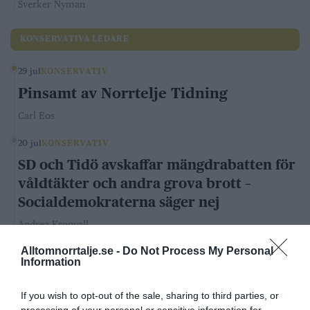
Sverker Nyman
KONSERVATIVA LEDARE
29 jul
KONSERVATIV
Pinsamt av Norrtelje Tidning
Carl Eos
20 jul
KONSERVATIV
SD och Tidö avskaffar mängdrabatten för
våldtäkter och andra grova brott –
Socialdemokraterna säger nej
Andrea Kronvall
Alltomnorrtalje.se -
Do Not Process My Personal
LIBERALA LEDARE
Information
4 aug
LIBERAL
If you wish to opt-out of the sale, sharing to third parties, or
processing of your personal or sensitive information for